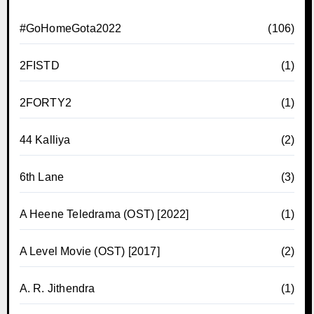
#GoHomeGota2022
(106)
2FISTD
(1)
2FORTY2
(1)
44 Kalliya
(2)
6th Lane
(3)
A Heene Teledrama (OST) [2022]
(1)
A Level Movie (OST) [2017]
(2)
A. R. Jithendra
(1)