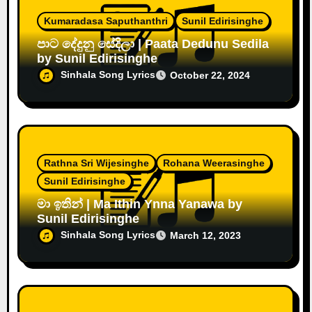
Kumaradasa Saputhanthri
Sunil Edirisinghe
පාට දේදුනු සේදිලා | Paata Dedunu Sedila
by Sunil Edirisinghe
Sinhala Song Lyrics
October 22, 2024
Rathna Sri Wijesinghe
Rohana Weerasinghe
Sunil Edirisinghe
මා ඉතින් | Ma Ithin Ynna Yanawa by
Sunil Edirisinghe
Sinhala Song Lyrics
March 12, 2023