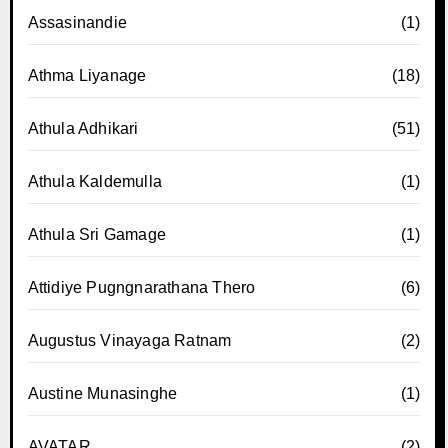
Assasinandie
(1)
Athma Liyanage
(18)
Athula Adhikari
(51)
Athula Kaldemulla
(1)
Athula Sri Gamage
(1)
Attidiye Pugngnarathana Thero
(6)
Augustus Vinayaga Ratnam
(2)
Austine Munasinghe
(1)
AVATAR
(2)