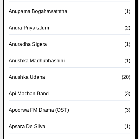
Anupama Bogahawaththa
(1)
Anura Priyakalum
(2)
Anuradha Sigera
(1)
Anushka Madhubhashini
(1)
Anushka Udana
(20)
Api Machan Band
(3)
Apoorwa FM Drama (OST)
(3)
Apsara De Silva
(1)