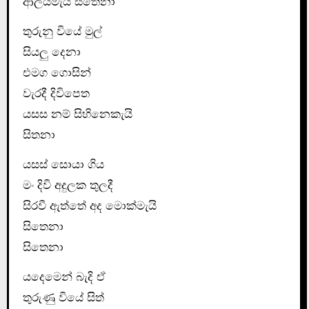
ආලයමැයි සිතෙනා
තුරුනු වියේ මුල්
සියලු දෙනා
එමග ගොසින්
වැරදී දිවිපෙත
යසස නම් සිහිනෙකැයි
සිතනා
යසස් සොයා ගිය
මං දිවි අදුලක තුලදී
සිරවී ඇත්තේ අද මොක්මැයි
සිතෙනා
සිතෙනා
යදෙමෙන් බැදි ඒ
තුරුණු වියේ සිත්