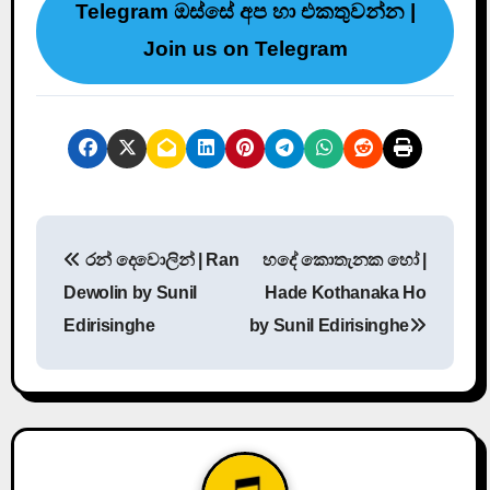
Telegram ඔස්සේ අප හා එකතුවන්න |
Join us on Telegram
P
රන් දෙවොලින් | Ran
හදේ කොතැනක හෝ |
o
Dewolin by Sunil
Hade Kothanaka Ho
s
Edirisinghe
by Sunil Edirisinghe
t
n
a