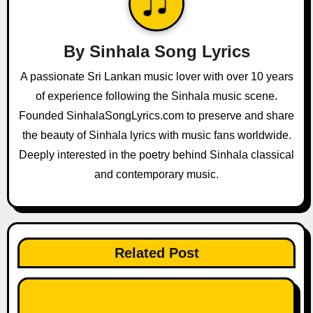
v
i
By
Sinhala Song Lyrics
g
A passionate Sri Lankan music lover with over 10 years
a
of experience following the Sinhala music scene.
Founded SinhalaSongLyrics.com to preserve and share
t
the beauty of Sinhala lyrics with music fans worldwide.
i
Deeply interested in the poetry behind Sinhala classical
and contemporary music.
o
n
Related Post