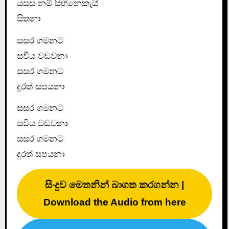
යසස නම් සිහිනෙකැයි
සිතනා
සසර ගමනට
සවිය වඩවනා
සසර ගමනට
දුරත් සපයනා
සසර ගමනට
සවිය වඩවනා
සසර ගමනට
දුරත් සපයනා
සිංදුව මෙතනින් බාගත කරගන්න |
Download the Audio from here