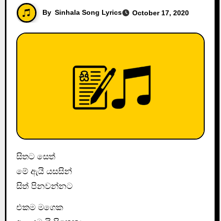
By
Sinhala Song Lyrics
October 17, 2020
සිතට සෙත්
මේ ඇයි යසසින්
සිත් පිනවන්නට
එකම මගෙක