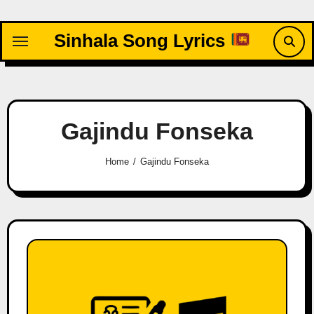
Skip
to
Sinhala Song Lyrics
content
Gajindu Fonseka
Home
Gajindu Fonseka