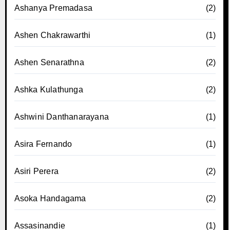
Ashanya Premadasa
(2)
Ashen Chakrawarthi
(1)
Ashen Senarathna
(2)
Ashka Kulathunga
(2)
Ashwini Danthanarayana
(1)
Asira Fernando
(1)
Asiri Perera
(2)
Asoka Handagama
(2)
Assasinandie
(1)