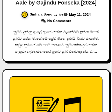
Aale by Gajindu Fonseka [2024]
Sinhala Song Lyrics
May 11, 2024
No Comments
නුඹට දුන්නු ආලේ ආයේ ගන්න බෑනේමට ඉන්න ඕනේ
නුඹව පේන මානේමේ ප්‍රේම ගීතෙ නුඹයි බිසව මාගේමා
කවුද නුඹගේ මේ පෙම් කතාවේ නුඹ එක්ක දුර යන්න
පැතුවා හැමදාමගංතෙර ළඟට නුඹ එනවාදදන්නවා…