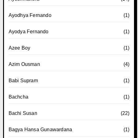
Ayodhya Fernando
(1)
Ayodya Fernando
(1)
Azee Boy
(1)
Azim Ousman
(4)
Babi Supram
(1)
Bachcha
(1)
Bachi Susan
(22)
Bagya Hansa Gunawardana
(1)