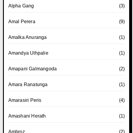
Alpha Gang
(3)
Amal Perera
(9)
Amalka Anuranga
(1)
Amandya Uthpalie
(1)
Amapani Galmangoda
(2)
Amara Ranatunga
(1)
Amarasiri Peris
(4)
Amashani Herath
(1)
Ambroz
(2)