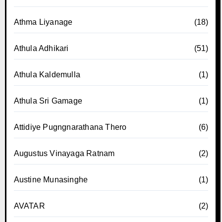
Athma Liyanage
(18)
Athula Adhikari
(51)
Athula Kaldemulla
(1)
Athula Sri Gamage
(1)
Attidiye Pugngnarathana Thero
(6)
Augustus Vinayaga Ratnam
(2)
Austine Munasinghe
(1)
AVATAR
(2)