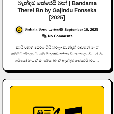
බැන්ඳම තේරෙයි බන් | Bandama
Therei Bn by Gajindu Fonseka
[2025]
Sinhala Song Lyrics
September 10, 2025
No Comments
කාසි පනම් සේරම විසි කරලා කැන්දන් ආවනේ මං ඒ
ගමටම කියලා මං මේ මගුලක් ගත්තා බං තකදොං බං.. ඒ බං
අයියෝ මං.. ඒ මං මේක බං ඒ බැන්දම තේරෙයි බං..…