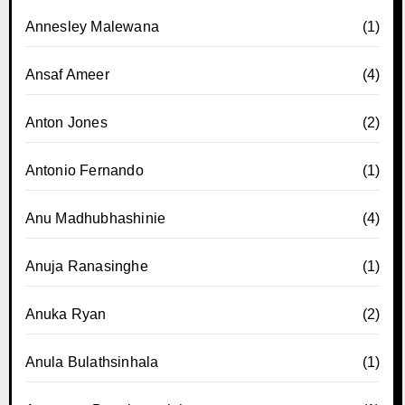
Annesley Malewana
(1)
Ansaf Ameer
(4)
Anton Jones
(2)
Antonio Fernando
(1)
Anu Madhubhashinie
(4)
Anuja Ranasinghe
(1)
Anuka Ryan
(2)
Anula Bulathsinhala
(1)