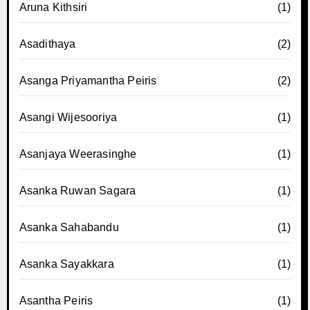
Aruna Kithsiri
(1)
Asadithaya
(2)
Asanga Priyamantha Peiris
(2)
Asangi Wijesooriya
(1)
Asanjaya Weerasinghe
(1)
Asanka Ruwan Sagara
(1)
Asanka Sahabandu
(1)
Asanka Sayakkara
(1)
Asantha Peiris
(1)