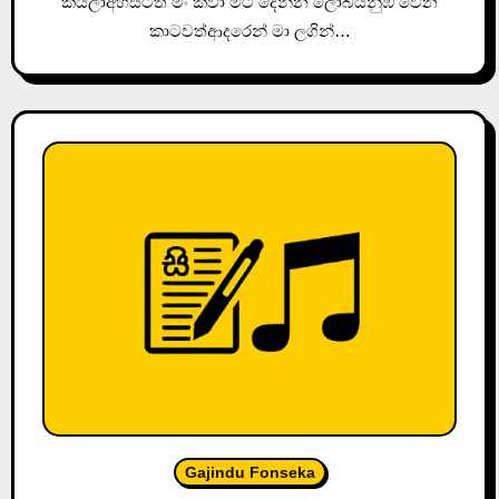
කියලාඅහසටත් මං කීවා මට දෙන්න ලෝබයිනුඹ වෙන
කාටවත්ආදරෙන් මා ලගින්…
Gajindu Fonseka