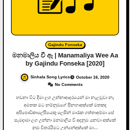
Gajindu Fonseka
මනමාලිය වී ඈ | Manamaliya Wee Aa
by Gajindu Fonseka [2020]
Sinhala Song Lyrics
October 16, 2020
No Comments
හඩනා විට දීමා ලග උන්නාආදරයෙන් මා නැලවූවා නෑ
අමතක මට නම්නුඹගේ සිනහාඅක්කේ මතකද
අපිපොඩිකාලේපියෙකු ලෙසින් මාරැක ගත්තාඅම්මා සේ
සැමදාමා ලග උන්නා මනමාලිය වී අදනුඹ යනවා අක්කේ
නුඹ විතරයිමට උන්නේඅක්කේ මා…