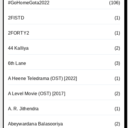
#GoHomeGota2022
(106)
2FISTD
(1)
2FORTY2
(1)
44 Kalliya
(2)
6th Lane
(3)
A Heene Teledrama (OST) [2022]
(1)
A Level Movie (OST) [2017]
(2)
A. R. Jithendra
(1)
Abeywardana Balasooriya
(2)