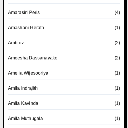
Amarasiri Peris
(4)
Amashani Herath
(1)
Ambroz
(2)
Ameesha Dassanayake
(2)
Amelia Wijesooriya
(1)
Amila Indrajith
(1)
Amila Kavinda
(1)
Amila Muthugala
(1)