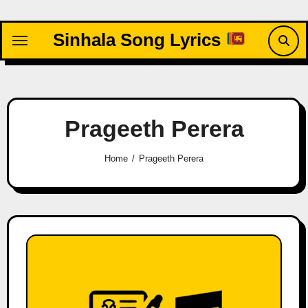
Skip
to
Sinhala Song Lyrics
content
Prageeth Perera
Home
Prageeth Perera