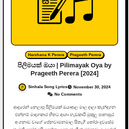
Harshana K Perera
Prageeth Perera
පිලිමයක් ඔයා | Pilimayak Oya by
Prageeth Perera [2024]
Sinhala Song Lyrics
November 30, 2024
No Comments
ආදරෙන් නෙලාපු පිලිමයක් ඔයාආල මාල දාලා කැන්දගන
එන්නම් මාදගකාර හිතට ආශා හැඩකාරි මුකුලු පානාසුර
අංගනාව වාගේ පේනවාමනමාල සිතැගි තෝරා දවසේම