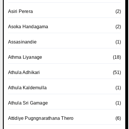
Asiri Perera
(2)
Asoka Handagama
(2)
Assasinandie
(1)
Athma Liyanage
(18)
Athula Adhikari
(51)
Athula Kaldemulla
(1)
Athula Sri Gamage
(1)
Attidiye Pugngnarathana Thero
(6)