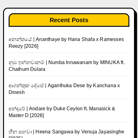
Recent Posts
අනන්තයේ | Ananthaye by Hana Shafa x Ramesses
Reezy [2026]
නුඹ ඉන්නවානම් | Numba Innawanam by MINUKA ft.
Chathum Dulara
ආගන්තුක දේසේ | Aganthuka Dese by Kanchana x
Dinesh
අන්දරේ | Andare by Duke Ceylon ft. Manasick &
Master D [2026]
හීන සඟවා | Heena Sangawa by Venuja Jayasinghe