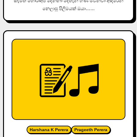
කැමති හෝරාඅපි දෙන්නා දෙතැන හීණ මවනවා ආදරෙන්
නෙලාපු පිලිමයක් ඔයා……
Harshana K Perera
Prageeth Perera