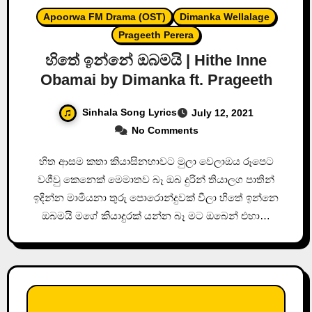
Apoorwa FM Drama (OST)
Dimanka Wellalage
Prageeth Perera
හිතේ ඉන්නේ ඔබමයි | Hithe Inne
Obamai by Dimanka ft. Prageeth
Sinhala Song Lyrics
July 12, 2021
No Comments
හිත ආසම කතා කියාසිනහාවට මුලා වෙලාඔය රූපෙට
වශීවු කෙනෙක් මෙමාතව බෑ ඔබ දුරින් තියාලග පාතින්
ඉදින්න මාමියනා තුරු පොරොන්දුවක් වීලා හිතේ ඉන්නෙ
ඔබමයි මගේ කියාදුරක් යන්න බෑ මට ඔබෙන් එහා…