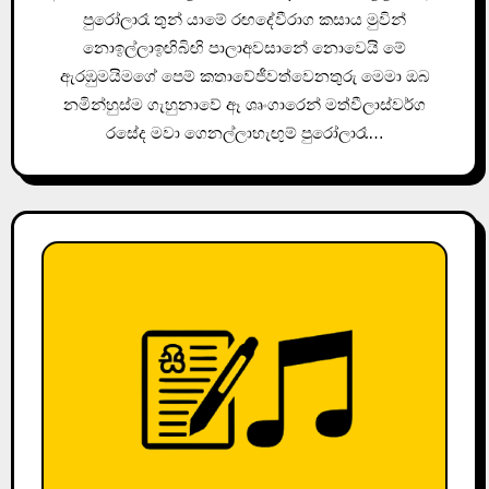
පුරෝලාරෑ තුන් යාමේ රඟදේවීරාග කසාය මුවින්
නොඉල්ලාඉඟිබිඟි පාලාඅවසානේ නොවෙයි මේ
ඇරඹුමයිමගේ පෙම් කතාවේජීවත්වෙනතුරු මෙමා ඔබ
නමින්හුස්ම ගැහුනාවේ ඈ ශෘංගාරෙන් මත්වීලාස්වර්ග
රසේද මවා ගෙනල්ලාහැඟුම් පුරෝලාරෑ…