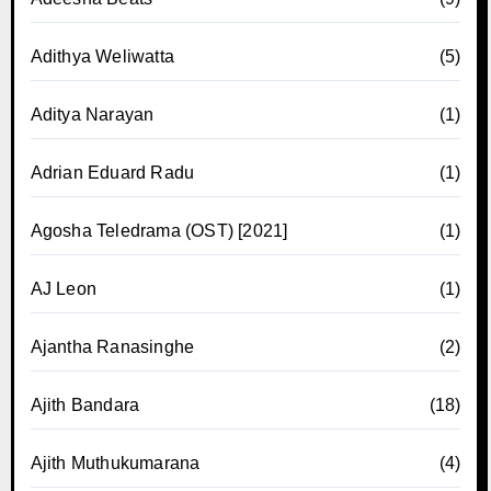
Adithya Weliwatta
(5)
Aditya Narayan
(1)
Adrian Eduard Radu
(1)
Agosha Teledrama (OST) [2021]
(1)
AJ Leon
(1)
Ajantha Ranasinghe
(2)
Ajith Bandara
(18)
Ajith Muthukumarana
(4)