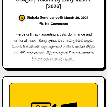
[2026]
Sinhala Song Lyrics
March 30, 2026
No Comments
Fierce drill track asserting artistic dominance and
territorial maps. Song Lyrics වගෙ ටොලමිමම හැදුවා
මගෙම සිතියම්නම් කළා පෑනකින් ගිනියම් හදවත කිවුවා
උබ නිවියන්ආත්මෙට ගිලියන්හදපන් විනයක් එනකන්
දිනයක් එක වෙනදේ බලන්…