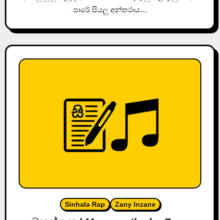
පාරේ සියලු අන්තරාය…
Sinhala Rap
Zany Inzane