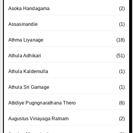
Asoka Handagama
(2)
Assasinandie
(1)
Athma Liyanage
(18)
Athula Adhikari
(51)
Athula Kaldemulla
(1)
Athula Sri Gamage
(1)
Attidiye Pugngnarathana Thero
(6)
Augustus Vinayaga Ratnam
(2)