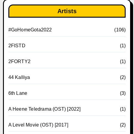
Artists
#GoHomeGota2022
(106)
2FISTD
(1)
2FORTY2
(1)
44 Kalliya
(2)
6th Lane
(3)
A Heene Teledrama (OST) [2022]
(1)
A Level Movie (OST) [2017]
(2)