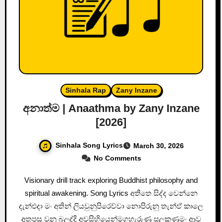
Sinhala Rap
Zany Inzane
අනාත්ම | Anaathma by Zany Inzane
[2026]
Sinhala Song Lyrics
March 30, 2026
No Comments
Visionary drill track exploring Buddhist philosophy and
spiritual awakening. Song Lyrics අතීතෙ සිද්ද වෙන්නෙ
දැන්එදා මං අතින් ලියවුනුපිරෙව්වා නොපිරුනු තැන්ඒ කාලෙ
අතපසු වුනු බලද්දි අවසිහියෙන්මගහැරුණු සලකුණුමං ආව