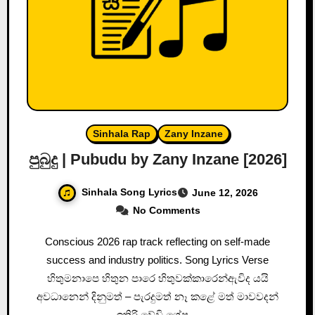
Sinhala Rap
Zany Inzane
පුබුදු | Pubudu by Zany Inzane [2026]
Sinhala Song Lyrics
June 12, 2026
No Comments
Conscious 2026 rap track reflecting on self-made
success and industry politics. Song Lyrics Verse
හිතුමනාපෙ හිතුන පාරෙ හිතුවක්කාරෙන්ඇවිද යයි
අවධානෙන් දිනුමත් – පැරදුමත් නෑ කළේ මත් මාවවදන්
ඉතිරි වේවි ශේෂ…