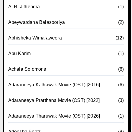
A. R. Jithendra
(1)
Abeywardana Balasooriya
(2)
Abhisheka Wimalaweera
(12)
Abu Karim
(1)
Achala Solomons
(6)
Adaraneeya Kathawak Movie (OST) [2016]
(6)
Adaraneeya Prarthana Movie (OST) [2022]
(3)
Adaraneeya Tharuwak Movie (OST) [2026]
(1)
Adeesha Beats
(9)