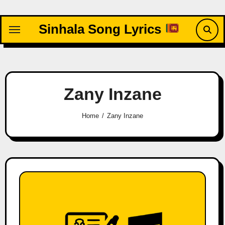
Skip
to
Sinhala Song Lyrics
content
Zany Inzane
Home
Zany Inzane