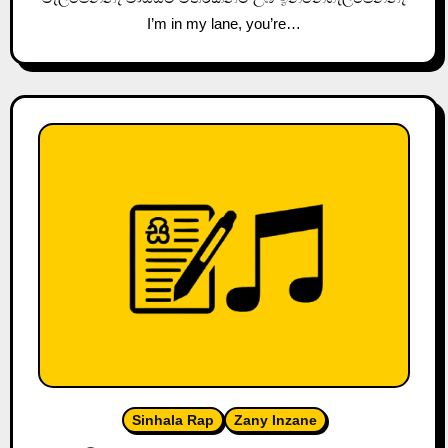
I’m in my lane, you’re…
Sinhala Rap
Zany Inzane