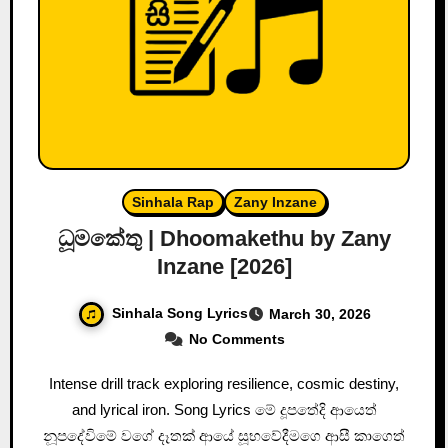
Sinhala Rap
Zany Inzane
ධූමකේතු | Dhoomakethu by Zany
Inzane [2026]
Sinhala Song Lyrics
March 30, 2026
No Comments
Intense drill track exploring resilience, cosmic destiny,
and lyrical iron. Song Lyrics මේ දූපතේදි ආයෙත්
නූපදේවිමේ වගේ දෑතක් ආයේ සූභවේදීමගෙ ආසී කාගෙත්