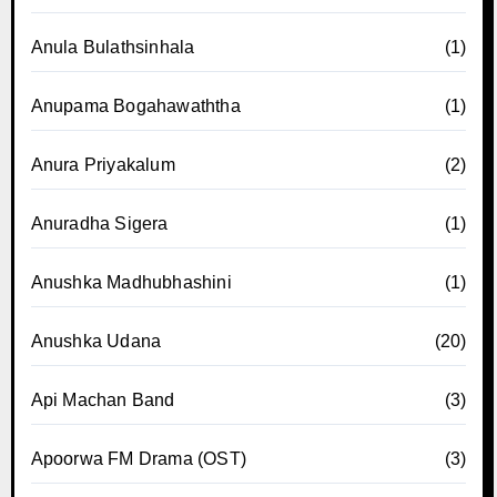
Anula Bulathsinhala
(1)
Anupama Bogahawaththa
(1)
Anura Priyakalum
(2)
Anuradha Sigera
(1)
Anushka Madhubhashini
(1)
Anushka Udana
(20)
Api Machan Band
(3)
Apoorwa FM Drama (OST)
(3)