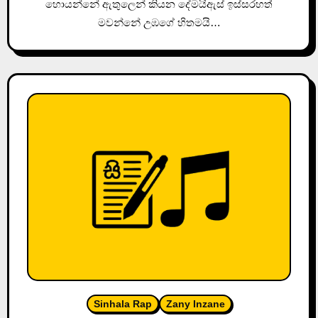
හොයන්නේ ඇතුලෙන් කියන දේමයිඇස් ඉස්සරහත්
මවන්නේ උඹගේ හිතමයි…
Sinhala Rap
Zany Inzane