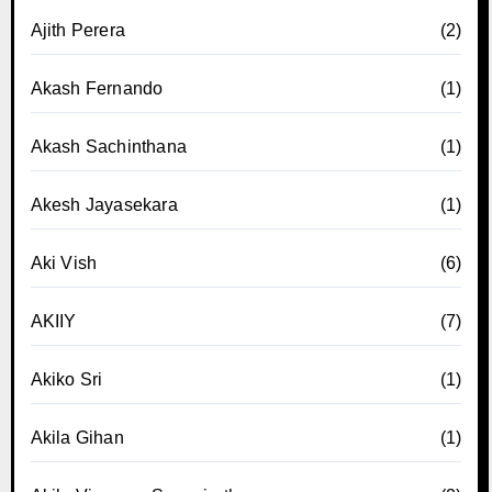
Ajith Perera
(2)
Akash Fernando
(1)
Akash Sachinthana
(1)
Akesh Jayasekara
(1)
Aki Vish
(6)
AKIIY
(7)
Akiko Sri
(1)
Akila Gihan
(1)