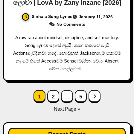
ලොවා | LovA by Zany Inzane [2026]
Sinhala Song Lyrics
January 11, 2026
No Comments
A raw rap about mindset, discipline, and self-mastery.
Song Lyrics දෙබස් අඩුයි, මගෙ කතාවෙ වැඩි
Actionsඇවිදිනවා හඳේ, නොවුනත් Jacksonහැම එකාටම
නෑ මේ හිතේ Accessමම Sensei බැරිනං වෙයං Absent
මේක සෙල්ලමක්…
Posts
1
2
…
5
pagination
Next Page »