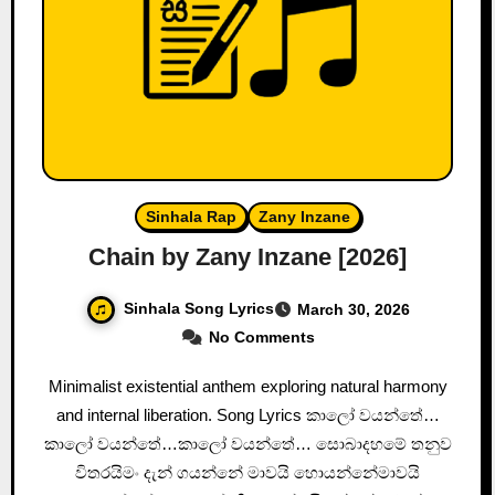
Sinhala Rap
Zany Inzane
Chain by Zany Inzane [2026]
Sinhala Song Lyrics
March 30, 2026
No Comments
Minimalist existential anthem exploring natural harmony
and internal liberation. Song Lyrics කාලෝ වයන්තේ…
කාලෝ වයන්තේ…කාලෝ වයන්තේ… සොබාදහමේ තනුව
විතරයිමං දැන් ගයන්නේ මාවයි හොයන්නේමාවයි