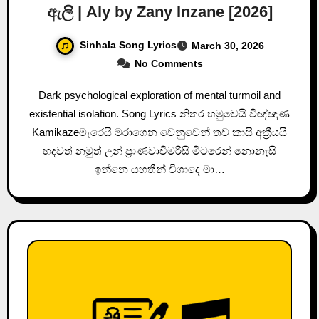
ඇලි | Aly by Zany Inzane [2026]
Sinhala Song Lyrics
March 30, 2026
No Comments
Dark psychological exploration of mental turmoil and
existential isolation. Song Lyrics නිතර හමුවෙයි විඥ්ඥාණ
Kamikazeමැරෙයි මරාගෙන වෙනුවෙන් තව කාසි අක්‍රීයයි
හදවත් නමුත් උන් ප්‍රාණවාචිමරිසි මීටරෙන් නොනැසි
ඉන්නෙ යහතීන් විශාදෙ මා…