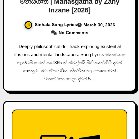
මනස්ගාත | Manasgatha by Zany
Inzane [2026]
Sinhala Song Lyrics
March 30, 2026
No Comments
Deeply philosophical drill track exploring existential
illusions and mental landscapes. Song Lyrics මනස්ගාත
ෆැන්ටසි සටන් පාඨ365 න් ස්වල්පයි සිහියෙන්හිටි දවස්
ගානදූරං ගමං ඒක චරියං නිශ්චිත නෑ කොහෙවත්
වාසස්ථානගහලා දවස් 5…