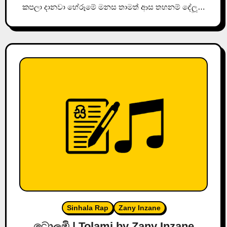
කපලා දානවා හේරූමේ මනස තාමත් ආස තහනම් දේලූ…
Sinhala Rap
Zany Inzane
ටොලමි | Tolami by Zany Inzane