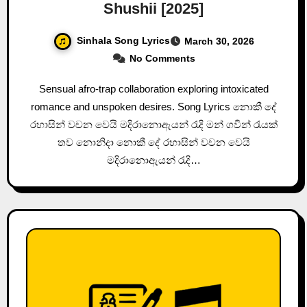
Shushii [2025]
Sinhala Song Lyrics
March 30, 2026
No Comments
Sensual afro-trap collaboration exploring intoxicated
romance and unspoken desires. Song Lyrics නොකී දේ
රහාසින් වචන වෙයි මදිරානොඇයන් රැදි මන් ගවින් රැයක්
තව නොනිදා නොකී දේ රහාසින් වචන වෙයි
මදිරානොඇයන් රැදි…