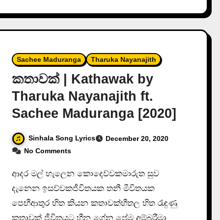
Sachee Maduranga
Tharuka Nayanajith
කතාවක් | Kathawak by
Tharuka Nayanajith ft.
Sachee Maduranga [2020]
Sinhala Song Lyrics
December 20, 2020
No Comments
ආදර මල් හැලෙන කොදෙව්වකමාරුත සුව
දැනෙන ඉසව්වකජීවිතයක තනී මීවිතයක
පෙඟීආතුර හිත කියන කතාවක්හීතල හිත රැඳුණු
කතාවක් ජීවිතයට හීන ගේන ප්‍රේම අම්බරීමා