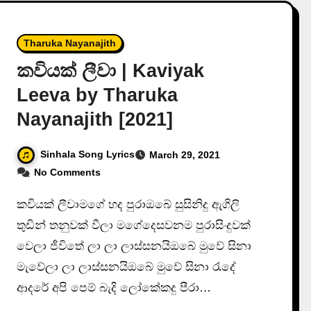
Tharuka Nayanajith
කවියක් ලීවා | Kaviyak
Leeva by Tharuka
Nayanajith [2021]
Sinhala Song Lyrics
March 29, 2021
No Comments
කවියක් ලීවාමගේ හද පුරාඔබේ සුසිනිදු ඇගිලි
තුඩින් තනුවක් වීලා මගේදෙසවනම පුරාසිංදුවක්
වෙලා ජීවිතේ ලා ලා ලාස්සනයිඔබේ මුවේ සිනා
මැවේලා ලා ලාස්සනයිඔබේ මුවේ සිනා රැදේ
ආදරේ අපි පෙම් බැදි ලෝකේකදු පීරා…