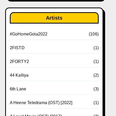
Artists
#GoHomeGota2022
(106)
2FISTD
(1)
2FORTY2
(1)
44 Kalliya
(2)
6th Lane
(3)
A Heene Teledrama (OST) [2022]
(1)