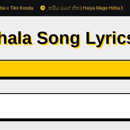
aba x Tikx Kooda
හයිය මගේ හිත | Haiya Mage Hitha by 
hala Song Lyri