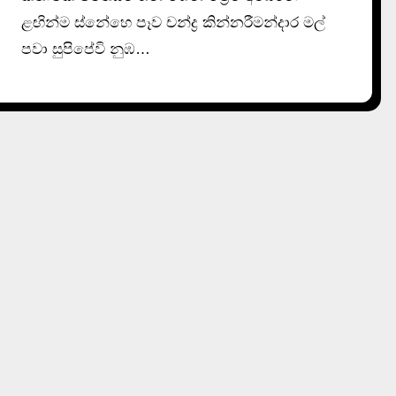
ළඟින්ම ස්නේහෙ පෑව චන්ද්‍ර කින්නරීමන්දාර මල්
පවා සුපිපේවි නුඹ…