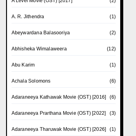
A Level Movie (OST) [2017]
(2)
A. R. Jithendra
(1)
Abeywardana Balasooriya
(2)
Abhisheka Wimalaweera
(12)
Abu Karim
(1)
Achala Solomons
(6)
Adaraneeya Kathawak Movie (OST) [2016]
(6)
Adaraneeya Prarthana Movie (OST) [2022]
(3)
Adaraneeya Tharuwak Movie (OST) [2026]
(1)