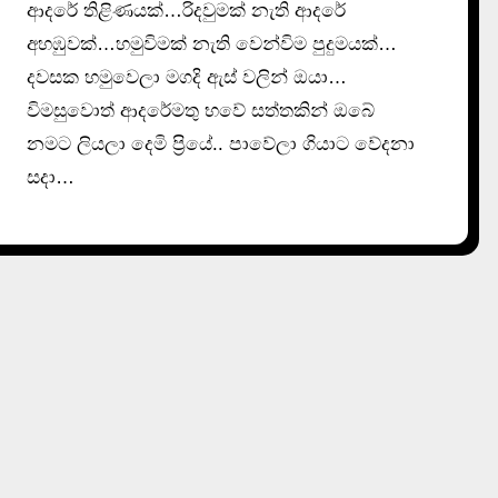
ආදරේ තිළිණයක්…රිදවුමක් නැති ආදරේ
අහඹුවක්…හමුවිමක් නැති වෙන්විම පුදුමයක්…
දවසක හමුවෙලා මගදි ඇස් වලින් ඔයා…
විමසුවොත් ආදරේමතු භවේ සත්තකින් ඔබේ
නමට ලියලා දෙමි ප්‍රියේ.. පාවේලා ගියාට වේදනා
සදා…