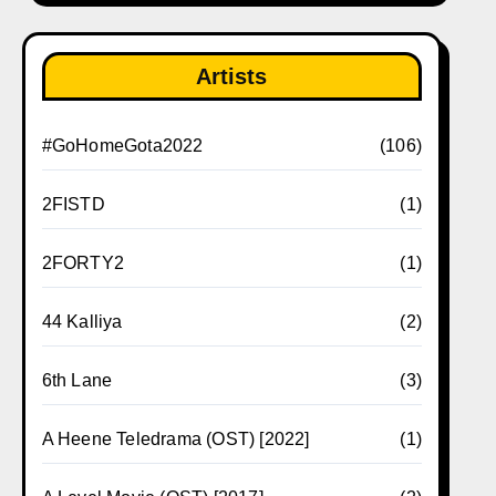
Artists
#GoHomeGota2022
(106)
2FISTD
(1)
2FORTY2
(1)
44 Kalliya
(2)
6th Lane
(3)
A Heene Teledrama (OST) [2022]
(1)