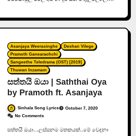
Asanjaya Weerasinghe
Deshan Vilege
Pramoth Ganearachchi
Sangeethe Teledrama (OST) [2019]
Thuwan Inzamam
සත්තයි ඔයා | Saththai Oya
by Pramoth ft. Asanjaya
Sinhala Song Lyrics
October 7, 2020
No Comments
සත්තයි ඔයා…ලස්සනම මතකයක්..මේ වෙදනා