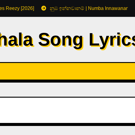
s Reezy [2026]
නුඹ ඉන්නවානම් | Numba Innawanam by
hala Song Lyri