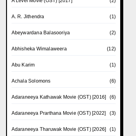
A Level Movie (OST) [2017]
(2)
A. R. Jithendra
(1)
Abeywardana Balasooriya
(2)
Abhisheka Wimalaweera
(12)
Abu Karim
(1)
Achala Solomons
(6)
Adaraneeya Kathawak Movie (OST) [2016]
(6)
Adaraneeya Prarthana Movie (OST) [2022]
(3)
Adaraneeya Tharuwak Movie (OST) [2026]
(1)