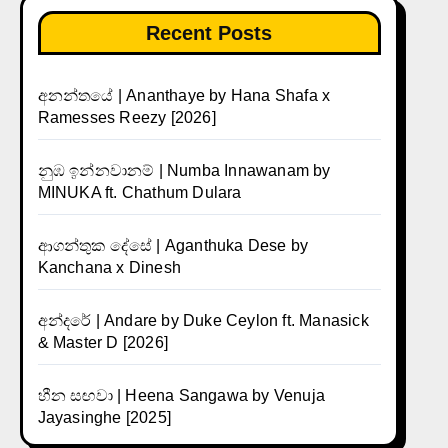
Recent Posts
අනන්තයේ | Ananthaye by Hana Shafa x
Ramesses Reezy [2026]
නුඹ ඉන්නවානම් | Numba Innawanam by
MINUKA ft. Chathum Dulara
ආගන්තුක දේසේ | Aganthuka Dese by
Kanchana x Dinesh
අන්දරේ | Andare by Duke Ceylon ft. Manasick
& Master D [2026]
හීන සඟවා | Heena Sangawa by Venuja
Jayasinghe [2025]