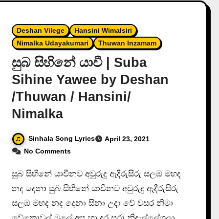
Deshan Vilege
Hansini Wimalsiri
Nimalka Udayakumari
Thuwan Inzamam
සුබ සිහිනේ යාවී | Suba
Sihine Yawee by Deshan
/Thuwan / Hansini/
Nimalka
Sinhala Song Lyrics
April 23, 2021
No Comments
සුබ සිහිනේ යාවීනව අවුරුදු ඈදීරුසිරු සලඹ මහද
නද දෙනා සුබ සිහිනේ යාවීනව අවුරුදු ඈදීරුසිරු
සලඹ මහද නද දෙනා සිනා උදා වේ වසර නිමා
වේකොවුල් මලේ අප හා දුර සරා නිදැල්ලේගලා…