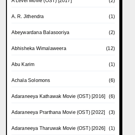
A Level Movie (OST) [2017]
(2)
A. R. Jithendra
(1)
Abeywardana Balasooriya
(2)
Abhisheka Wimalaweera
(12)
Abu Karim
(1)
Achala Solomons
(6)
Adaraneeya Kathawak Movie (OST) [2016]
(6)
Adaraneeya Prarthana Movie (OST) [2022]
(3)
Adaraneeya Tharuwak Movie (OST) [2026]
(1)