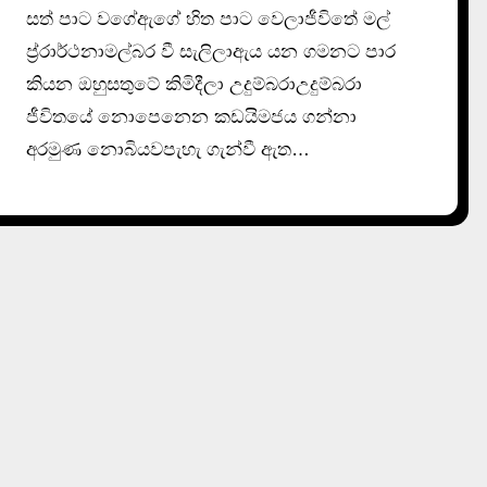
සත් පාට වගේඇගේ හිත පාට වෙලාජීවිතේ මල්
ප්‍ර්‍රාර්ථනාමල්බර වී සැලිලාඇය යන ගමනට පාර
කියන ඔහුසතුටේ කිමිදීලා උදුම්බරාඋදුම්බරා
ජීවිතයේ නොපෙනෙන කඩයිමජය ගන්නා
අරමුණ නොබියවපැහැ ගැන්වී ඇත…