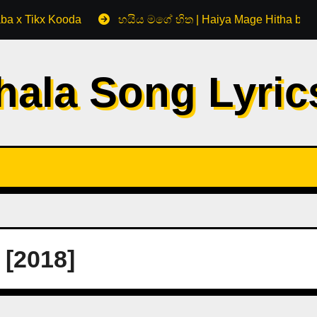
aba x Tikx Kooda
හයිය මගේ හිත | Haiya Mage Hitha by 
hala Song Lyri
[2018]