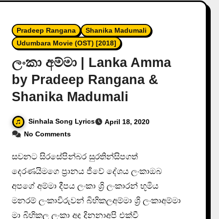
Pradeep Rangana
Shanika Madumali
Udumbara Movie (OST) [2018]
ලංකා අම්මා | Lanka Amma
by Pradeep Rangana &
Shanika Madumali
Sinhala Song Lyrics
April 18, 2020
No Comments
සවනට සිරසේපින්බර සුරතින්සිපගත්
දෙරණයිමගෙ ප්‍රානය ජීවේ දේශය ලංකාඔබ
අපගේ අම්මා දීපය ලංකා ශ්‍රි ලංකාරන් භූමිය
මනරම් ලංකාවිරුවන් බිහිකලඅම්මා ශ්‍රි ලංකාඅම්මා
මා බිහිකල ලංකා අද දිනනාඅපි එක්වී