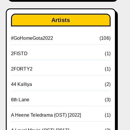
Artists
#GoHomeGota2022
(106)
2FISTD
(1)
2FORTY2
(1)
44 Kalliya
(2)
6th Lane
(3)
A Heene Teledrama (OST) [2022]
(1)