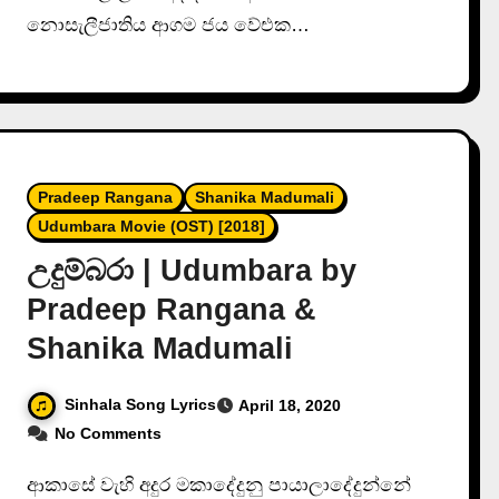
නොසැලීජාතිය ආගම ජය වේඑක…
Pradeep Rangana
Shanika Madumali
Udumbara Movie (OST) [2018]
උදුම්බරා | Udumbara by
Pradeep Rangana &
Shanika Madumali
Sinhala Song Lyrics
April 18, 2020
No Comments
ආකාසේ වැහි අදුර මකාදේදුනු පායාලාදේදුන්නේ