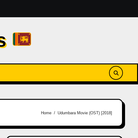
Raveen Tharuka [2019]
අනන්තයේ | Ananthaye by Hana S
cs
Home
Udumbara Movie (OST) [2018]