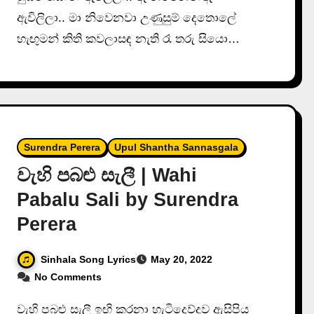
ඇවිලිලා.. මා නිවෙනවා උණුසුම් දෙතොලේ
හැඟුමන් කිති කවලාසඳ නැති රෑ තරු සියො…
Surendra Perera
Upul Shantha Sannasgala
වැහි පබළු සැලී | Wahi
Pabalu Sali by Surendra
Perera
Sinhala Song Lyrics
May 20, 2022
No Comments
වැහි පබළු සැලී ඉඟි කරනා හැටිදෙව්දුව ඇසිපිය