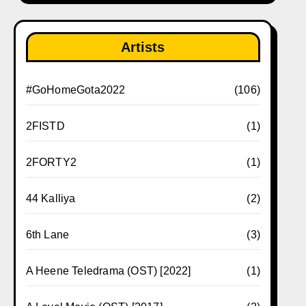
Artists
#GoHomeGota2022
(106)
2FISTD
(1)
2FORTY2
(1)
44 Kalliya
(2)
6th Lane
(3)
A Heene Teledrama (OST) [2022]
(1)