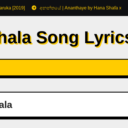
aruka [2019]
අනන්තයේ | Ananthaye by Hana Shafa x R
hala Song Lyri
ala