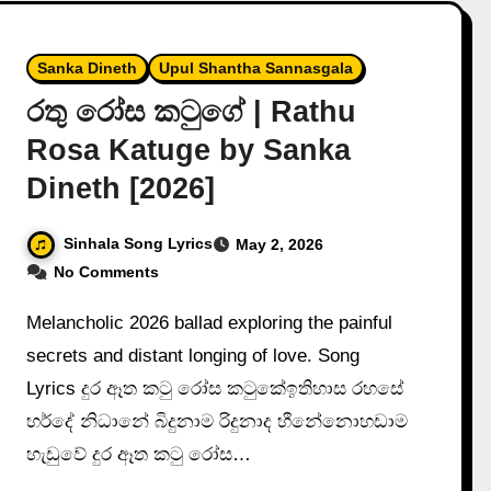
Sanka Dineth
Upul Shantha Sannasgala
රතු රෝස කටුගේ | Rathu
Rosa Katuge by Sanka
Dineth [2026]
Sinhala Song Lyrics
May 2, 2026
No Comments
Melancholic 2026 ballad exploring the painful
secrets and distant longing of love. Song
Lyrics දුර ඈත කටු රෝස කටුකේඉතිහාස රහසේ
හර්දේ නිධානේ බිදුනාම රිදුනාද හීනේනොහඩාම
හැඩුවේ දුර ඈත කටු රෝස…