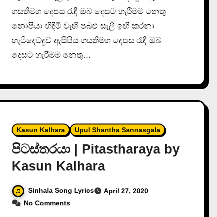
ගසතීමග දෙපස රැඳී ඔබ දෙසට හැරීමම නෙතු
නොපියා හිඳිමී වැහි පබළු සැලී ඉඟි කරනා
හැටිදෙව්දුව ඇසිපිය ගසතීමග දෙපස රැඳී ඔබ
දෙසට හැරීමම නෙතු…
Kasun Kalhara
Upul Shantha Sannasgala
පිටස්තරයා | Pitastharaya by
Kasun Kalhara
Sinhala Song Lyrics
April 27, 2020
No Comments