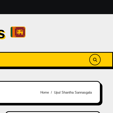
amesses Reezy [2026]
නුඹ ඉන්නවානම් | Numba Innawan
cs
Home
Upul Shantha Sannasgala