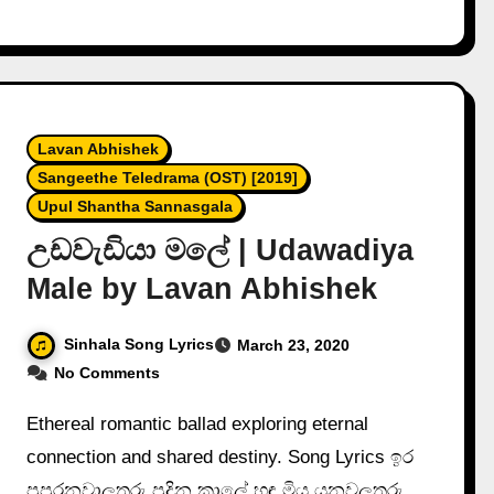
Lavan Abhishek
Sangeethe Teledrama (OST) [2019]
Upul Shantha Sannasgala
උඩවැඩියා මලේ | Udawadiya
Male by Lavan Abhishek
Sinhala Song Lyrics
March 23, 2020
No Comments
Ethereal romantic ballad exploring eternal
connection and shared destiny. Song Lyrics ඉර
පුපුරනවාලුතරු පූදින කාලේ හඳ මිය යනවලුතරු