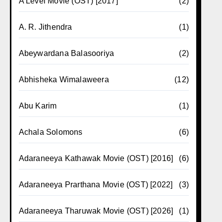
A Level Movie (OST) [2017]
(2)
A. R. Jithendra
(1)
Abeywardana Balasooriya
(2)
Abhisheka Wimalaweera
(12)
Abu Karim
(1)
Achala Solomons
(6)
Adaraneeya Kathawak Movie (OST) [2016]
(6)
Adaraneeya Prarthana Movie (OST) [2022]
(3)
Adaraneeya Tharuwak Movie (OST) [2026]
(1)