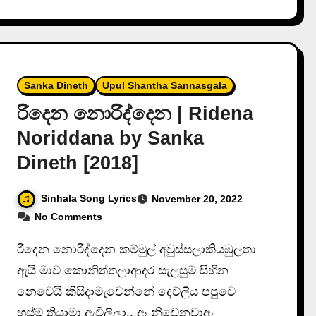
Sanka Dineth
Upul Shantha Sannasgala
රිදෙන නොරිද්දෙන | Ridena
Noriddana by Sanka
Dineth [2018]
Sinhala Song Lyrics
November 20, 2022
No Comments
රිදෙන නොරිද්දෙන කම්මුල් අවුස්සලාකියඹුලතා
ඇයි මාව කොනිත්තලාආදර සැලසුම් සිහින
නෙවෙයි කිසිදාමැවෙන්නේ දෙව්ලිය පපුවෙ
හුස්ම තියාමා ඇවිලිලා.. ඈ නිවෙනවාඈ