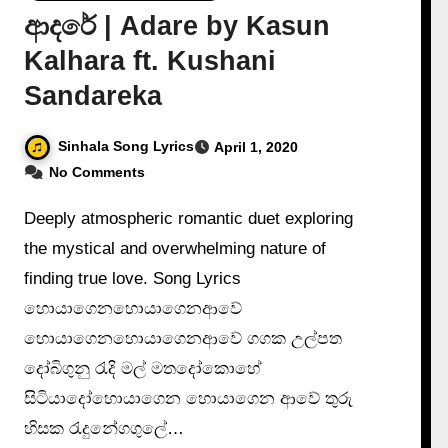
ආදරේ | Adare by Kasun
Kalhara ft. Kushani
Sandareka
Sinhala Song Lyrics
April 1, 2020
No Comments
Deeply atmospheric romantic duet exploring
the mystical and overwhelming nature of
finding true love. Song Lyrics
හොයාගෙනහොයාගෙනආවේ
හොයාගෙනහොයාගෙනආවේ ගගක උල්පත
දෝබිගුනු රැදි මල් මතදෝකොහේ
සිටියාදෝහොයාගෙන හොයාගෙන ආවේ තුරු
හිසක රැදුනේගගුලේ…