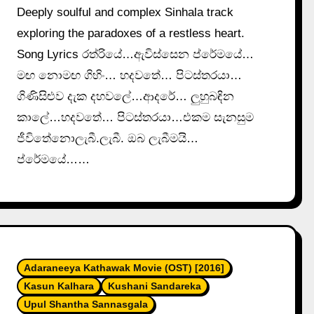
Deeply soulful and complex Sinhala track
exploring the paradoxes of a restless heart.
Song Lyrics රත්රියේ…ඇවිස්සෙන ප්රේමයේ…
මඟ නොමඟ ගිහිං… හදවතේ… පිටස්තරයා…
ගිණිසිළුව දැක දහවලේ…ආදරේ… ලුහුබඳින
කාලේ…හදවතේ… පිටස්තරයා…එකම සැනසුම
ජීවිතේනොලැබී.ලැබී. ඔබ ලැබීමයි…
ප්රේමයේ……
Adaraneeya Kathawak Movie (OST) [2016]
Kasun Kalhara
Kushani Sandareka
Upul Shantha Sannasgala