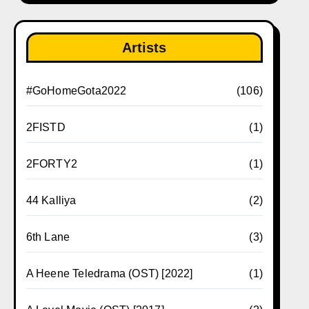
Artists
#GoHomeGota2022
(106)
2FISTD
(1)
2FORTY2
(1)
44 Kalliya
(2)
6th Lane
(3)
A Heene Teledrama (OST) [2022]
(1)