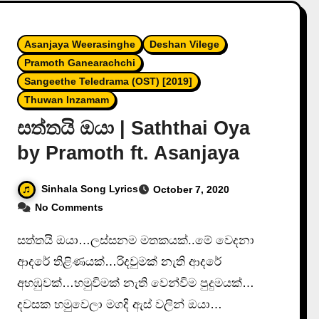
Asanjaya Weerasinghe
Deshan Vilege
Pramoth Ganearachchi
Sangeethe Teledrama (OST) [2019]
Thuwan Inzamam
සත්තයි ඔයා | Saththai Oya
by Pramoth ft. Asanjaya
Sinhala Song Lyrics
October 7, 2020
No Comments
සත්තයි ඔයා…ලස්සනම මතකයක්..මේ වෙදනා
ආදරේ තිළිණයක්…රිදවුමක් නැති ආදරේ
අහඹුවක්…හමුවිමක් නැති වෙන්විම පුදුමයක්…
දවසක හමුවෙලා මගදි ඇස් වලින් ඔයා…