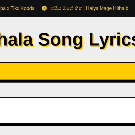
aba x Tikx Kooda
හයිය මගේ හිත | Haiya Mage Hitha by 
hala Song Lyri