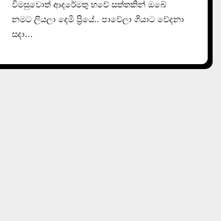
විමසුවොත් ආදරේමතු භවේ සත්තකින් ඔබේ
නමට ලියලා දෙමි ප්‍රියේ.. පාවේලා ගියාට වේදනා
සදා…