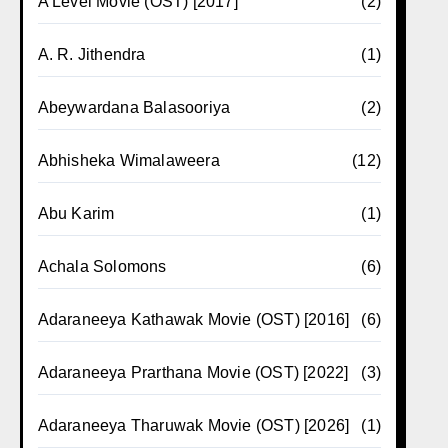
A Level Movie (OST) [2017]
(2)
A. R. Jithendra
(1)
Abeywardana Balasooriya
(2)
Abhisheka Wimalaweera
(12)
Abu Karim
(1)
Achala Solomons
(6)
Adaraneeya Kathawak Movie (OST) [2016]
(6)
Adaraneeya Prarthana Movie (OST) [2022]
(3)
Adaraneeya Tharuwak Movie (OST) [2026]
(1)