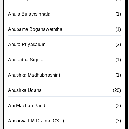
Anula Bulathsinhala
(1)
Anupama Bogahawaththa
(1)
Anura Priyakalum
(2)
Anuradha Sigera
(1)
Anushka Madhubhashini
(1)
Anushka Udana
(20)
Api Machan Band
(3)
Apoorwa FM Drama (OST)
(3)