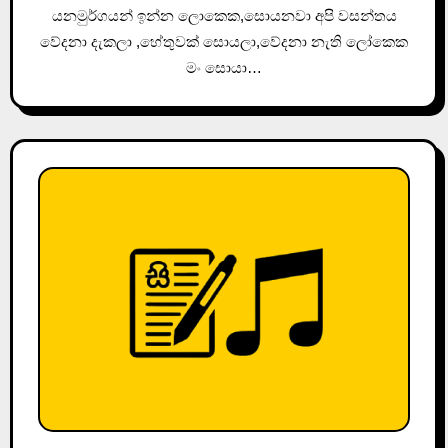
යනමුර්ගයන් ඉන්න ලොකෙක,සොයනවා අපි වසන්තය
වේදනා දැකලා ,හේතුවක් සොයලා,වේදනා නැති ලෝකෙක
මං සොයා…