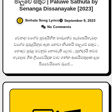
පාලුවේ සතුට | Paluwe Sathuta by
Senanga Dissanayake [2023]
Sinhala Song Lyrics
September 9, 2023
No Comments
වෙනදා වගේම සුවඳයිහිත මාරුතේට සැරසෙයිහැමදා
වගේම පුරුදුයිනුඹ ඈත යනවා නියතයි පාලුවේ සතුට ,
හොඳට පුරුදු මටනුඹ නොමැති ලොව , සුන්දරයි තවම
හැමදාම ගීත ලියවෙයිදුක වාව ගන්න ආසයිමතුදාක දෑස
පියවෙයිඔබෙ රූපේ…