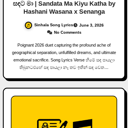
සඳට මා | Sandata Ma Kiyu Katha by
Hashani Wasana x Senanga
Sinhala Song Lyrics
June 3, 2026
No Comments
Poignant 2026 duet capturing the profound ache of
geographical separation, unfulfilled dreams, and ultimate
emotional sacrifice. Song Lyrics Verse හිමේ සඳ පායලා
තිබුනටඑහේ සඳ පායලා නෑ තව ඉතින් සඳ වෙත…