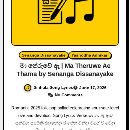
Senanga Dissanayake
Yashodha Adhikari
මා තේරුවේ ඈ | Ma Theruwe Ae
Thama by Senanga Dissanayake
Sinhala Song Lyrics
June 17, 2026
No Comments
Romantic 2025 folk-pop ballad celebrating soulmate-level
love and devotion. Song Lyrics Verse මා හා ඈ ආව
සන්ධ්‍යා සමේකී එදාපෝදා රෑ පේන චන්දා මගේ වී මෙදා