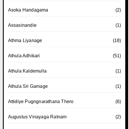
Asoka Handagama
(2)
Assasinandie
(1)
Athma Liyanage
(18)
Athula Adhikari
(51)
Athula Kaldemulla
(1)
Athula Sri Gamage
(1)
Attidiye Pugngnarathana Thero
(6)
Augustus Vinayaga Ratnam
(2)