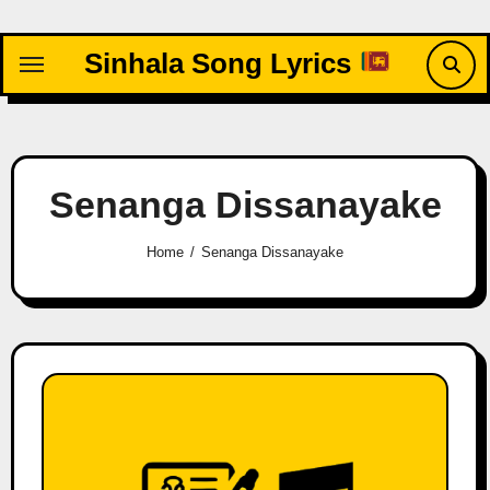
Skip
to
Sinhala Song Lyrics
content
Senanga Dissanayake
Home
Senanga Dissanayake