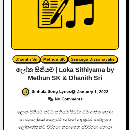
Dhanith Sri
Methun SK
Senanga Dissanayake
ලෝක සිතියම | Loka Sithiyama by
Methun SK & Dhanith Sri
Sinhala Song Lyrics
January 1, 2022
No Comments
ලොක සිතියම තට්ට තනියම පීරුවා මම ඇත්ත හොය
හොයලෝකේ කෙලවර දන්නේ නැතුවම පෙරලුනා
ලෝකාන්තකට වර්ගයා නසාගෙන,ස්වර්ගයා හොයා