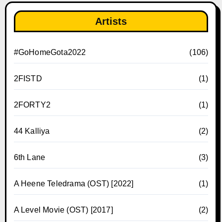
Artists
#GoHomeGota2022
(106)
2FISTD
(1)
2FORTY2
(1)
44 Kalliya
(2)
6th Lane
(3)
A Heene Teledrama (OST) [2022]
(1)
A Level Movie (OST) [2017]
(2)