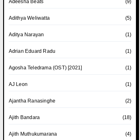
Adeesha Beats
(9)
Adithya Weliwatta
(5)
Aditya Narayan
(1)
Adrian Eduard Radu
(1)
Agosha Teledrama (OST) [2021]
(1)
AJ Leon
(1)
Ajantha Ranasinghe
(2)
Ajith Bandara
(18)
Ajith Muthukumarana
(4)