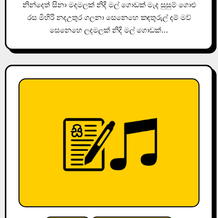
නින්දෙත් සිනා මදමලක් නිදි මල් ගොඩක් මැද සුසුම් ගොළු
රස මිහිරි නදඋතුර ගලනා සෙනෙහෙ කඳතුරුල් දම් මව්
සෙනෙහෙ ලදමලක් නිදි මල් ගොඩක්…