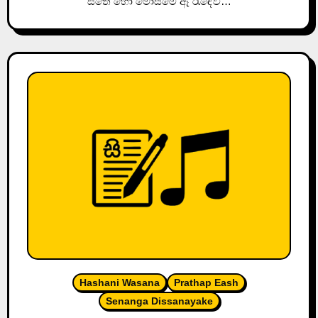
සීතේ හෝ මෝසමේ ඈ රැඳේවී…
Hashani Wasana
Prathap Eash
Senanga Dissanayake