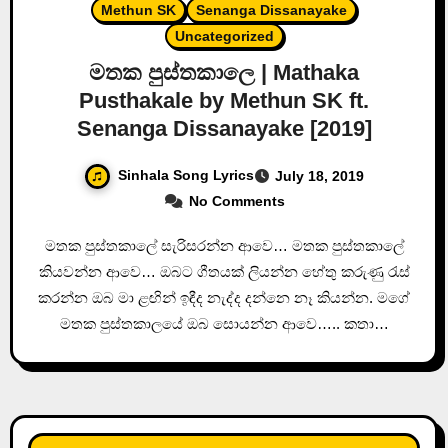
Methun SK
Senanga Dissanayake
Uncategorized
මතක පුස්තකාලෙ | Mathaka
Pusthakale by Methun SK ft.
Senanga Dissanayake [2019]
Sinhala Song Lyrics
July 18, 2019
No Comments
මතක පුස්තකාලේ සැරිසරන්න ආවෙ… මතක පුස්තකාලේ
කියවන්න ආවෙ… ඔබට ගීතයක් ලියන්න හේතු කරුණු රැස්
කරන්න ඔබ මා ළඟින් ඉඳීද නැද්ද දන්නෙ නෑ කියන්න. මගේ
මතක පුස්තකාලයේ ඔබ සොයන්න ආවෙ….. කතා…