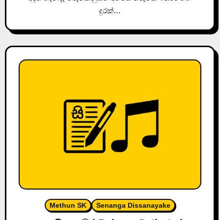
දුරක්…
Methun SK
Senanga Dissanayake