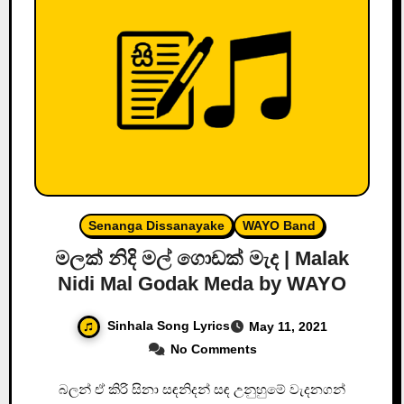
Senanga Dissanayake
WAYO Band
මලක් නිදි මල් ගොඩක් මැද | Malak
Nidi Mal Godak Meda by WAYO
Sinhala Song Lyrics
May 11, 2021
No Comments
බලන් ඒ කිරි සිනා සඳනිදන් සඳ උනුහුමේ වැදනගන්