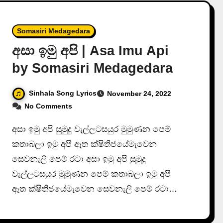
Somasiri Medagedara
අසා ඉමු අපි | Asa Imu Api
by Somasiri Medagedara
Sinhala Song Lyrics
November 24, 2022
No Comments
අසා ඉමු අපි සුමුදු වැල්ලටසයුර මුමුණන පෙම්
කතාබලා ඉමු අපි ඈත ක්ෂිතිජයේමැවෙන
සෙවනැලි පෙම් රටා අසා ඉමු අපි සුමුදු
වැල්ලටසයුර මුමුණන පෙම් කතාබලා ඉමු අපි
ඈත ක්ෂිතිජයේමැවෙන සෙවනැලි පෙම් රටා…