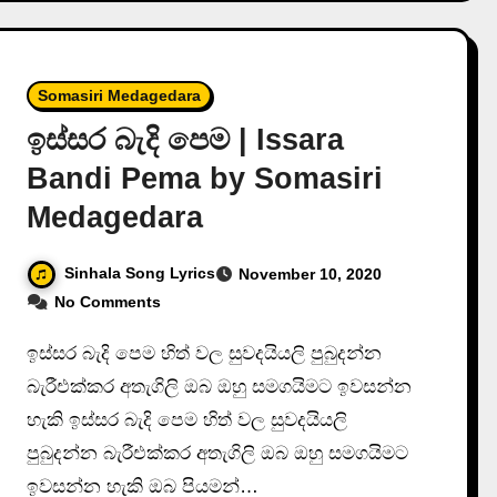
Somasiri Medagedara
ඉස්සර බැදි පෙම | Issara
Bandi Pema by Somasiri
Medagedara
Sinhala Song Lyrics
November 10, 2020
No Comments
ඉස්සර බැදි පෙම හිත් වල සුවදයියලි පුබුදන්න
බැරීඑක්කර අතැගිලි ඔබ ඔහු සමගයිමට ඉවසන්න
හැකි ඉස්සර බැදි පෙම හිත් වල සුවදයියලි
පුබුදන්න බැරීඑක්කර අතැගිලි ඔබ ඔහු සමගයිමට
ඉවසන්න හැකි ඔබ පියමන්…