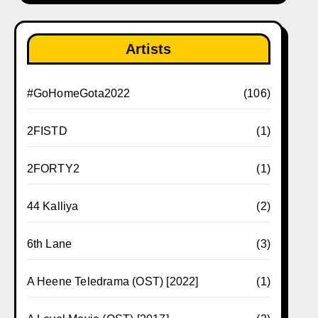
Artists
#GoHomeGota2022
(106)
2FISTD
(1)
2FORTY2
(1)
44 Kalliya
(2)
6th Lane
(3)
A Heene Teledrama (OST) [2022]
(1)