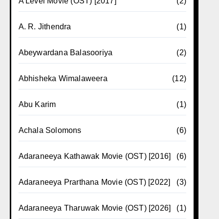
A Level Movie (OST) [2017]
(2)
A. R. Jithendra
(1)
Abeywardana Balasooriya
(2)
Abhisheka Wimalaweera
(12)
Abu Karim
(1)
Achala Solomons
(6)
Adaraneeya Kathawak Movie (OST) [2016]
(6)
Adaraneeya Prarthana Movie (OST) [2022]
(3)
Adaraneeya Tharuwak Movie (OST) [2026]
(1)