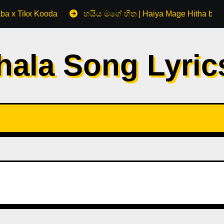
aba x Tikx Kooda
හයිය මගේ හිත | Haiya Mage Hitha by 
hala Song Lyri