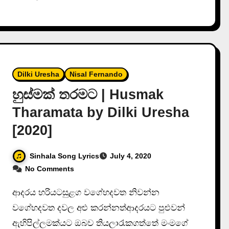
Dilki Uresha
Nisal Fernando
හුස්මක් තරමට | Husmak
Tharamata by Dilki Uresha
[2020]
Sinhala Song Lyrics
July 4, 2020
No Comments
ආදරය හරියටසුළග වගේහදවත නිවන්න
වගේහදවත දවල අළු කරන්නත්ආදරයට පුළුවන්
ඇහිපිල්ලමක්යට ඔබව තියලාරැකගත්තේ මංමගේ