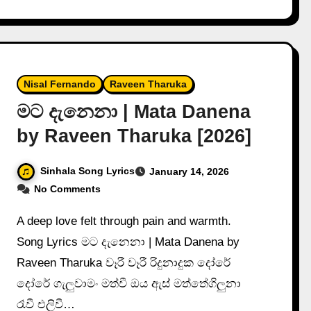
Nisal Fernando
Raveen Tharuka
මට දැනෙනා | Mata Danena
by Raveen Tharuka [2026]
Sinhala Song Lyrics
January 14, 2026
No Comments
A deep love felt through pain and warmth.
Song Lyrics මට දැනෙනා | Mata Danena by
Raveen Tharuka වෑරී වෑරී රිදුනාදුක දෝරේ
දෝරේ ගැලුවාමං මත්වී ඔය ඇස් මත්තේගිලුනා
රෑවී එලිවී…