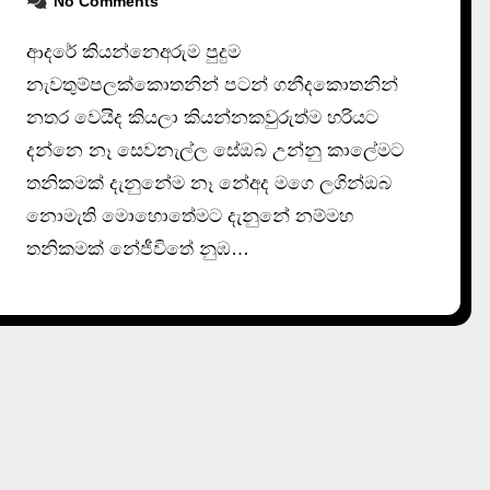
No Comments
ආදරේ කියන්නෙඅරුම පුදුම
නැවතුම්පලක්කොතනින් පටන් ගනීදකොතනින්
නතර වෙයිද කියලා කියන්නකවුරුත්ම හරියට
දන්නෙ නෑ සෙවනැල්ල සේඔබ උන්නු කාලේමට
තනිකමක් දැනුනේම නෑ නේඅද මගෙ ලගින්ඔබ
නොමැති මොහොතේමට දැනුනේ නම්මහ
තනිකමක් නේජීවිතේ නුඹ…