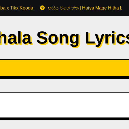
aba x Tikx Kooda
හයිය මගේ හිත | Haiya Mage Hitha by 
hala Song Lyri