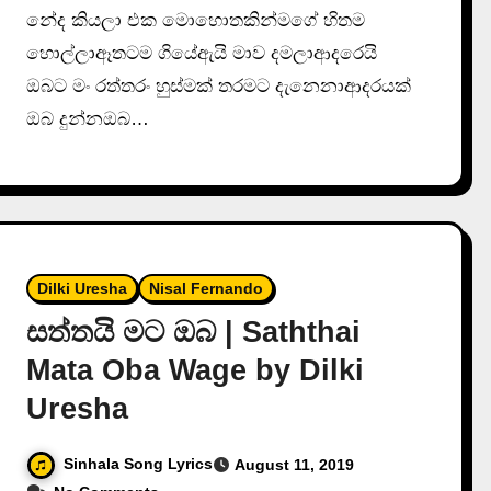
නේද කියලා එක මොහොතකින්මගේ හිතම
හොල්ලාඈතටම ගියේඇයි මාව දමලාආදරෙයි
ඔබට මං රත්තරං හුස්මක් තරමට දැනෙනාආදරයක්
ඔබ දුන්නඔබ…
Dilki Uresha
Nisal Fernando
සත්තයි මට ඔබ | Saththai
Mata Oba Wage by Dilki
Uresha
Sinhala Song Lyrics
August 11, 2019