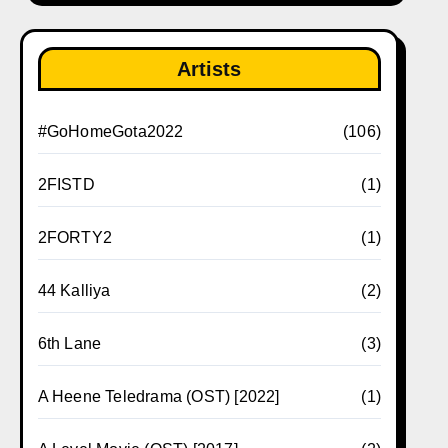
Artists
#GoHomeGota2022
(106)
2FISTD
(1)
2FORTY2
(1)
44 Kalliya
(2)
6th Lane
(3)
A Heene Teledrama (OST) [2022]
(1)