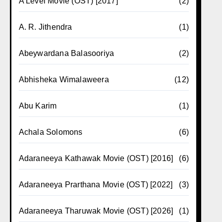
A Level Movie (OST) [2017]
(2)
A. R. Jithendra
(1)
Abeywardana Balasooriya
(2)
Abhisheka Wimalaweera
(12)
Abu Karim
(1)
Achala Solomons
(6)
Adaraneeya Kathawak Movie (OST) [2016]
(6)
Adaraneeya Prarthana Movie (OST) [2022]
(3)
Adaraneeya Tharuwak Movie (OST) [2026]
(1)