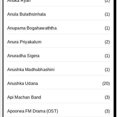
Anuka Ryan
(2)
Anula Bulathsinhala
(1)
Anupama Bogahawaththa
(1)
Anura Priyakalum
(2)
Anuradha Sigera
(1)
Anushka Madhubhashini
(1)
Anushka Udana
(20)
Api Machan Band
(3)
Apoorwa FM Drama (OST)
(3)