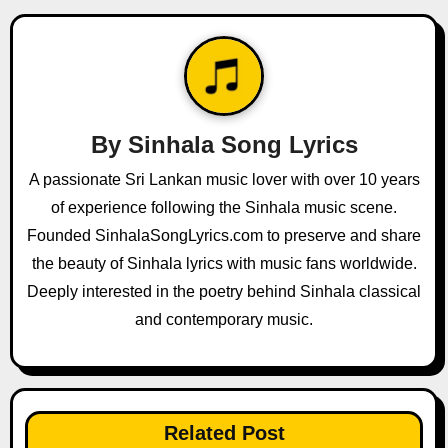
a
v
i
g
By
Sinhala Song Lyrics
a
A passionate Sri Lankan music lover with over 10 years
of experience following the Sinhala music scene.
t
Founded SinhalaSongLyrics.com to preserve and share
i
the beauty of Sinhala lyrics with music fans worldwide.
o
Deeply interested in the poetry behind Sinhala classical
and contemporary music.
n
Related Post