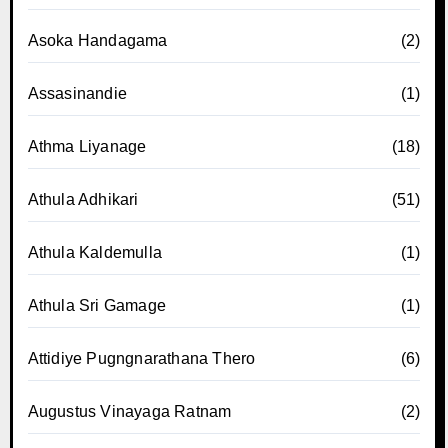
Asoka Handagama
(2)
Assasinandie
(1)
Athma Liyanage
(18)
Athula Adhikari
(51)
Athula Kaldemulla
(1)
Athula Sri Gamage
(1)
Attidiye Pugngnarathana Thero
(6)
Augustus Vinayaga Ratnam
(2)