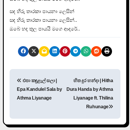
සඳ හිරු තාරකා පායනා ලෙසින්
සඳ හිරු තාරකා පායනා ලෙසින්..
ඔබේ හද තුල පායයි මගෙ ආදරේ..
P
එපා කඳුළැල් සලා |
හිත දුර හන්දා | Hitha
o
Epa Kandulel Sala by
Dura Handa by Athma
s
Athma Liyanage
Liyanage ft. Thilina
Ruhunage
t
n