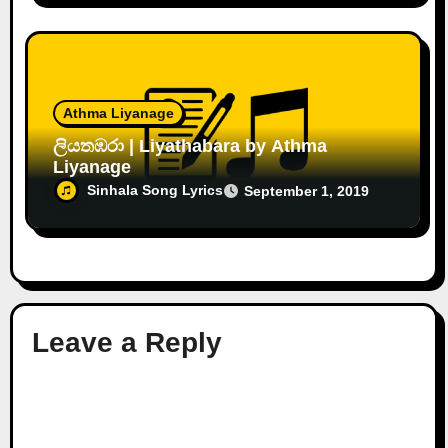
Athma Liyanage
ලියතඹරා | Liyathabara by Athma
Liyanage
Sinhala Song Lyrics
September 1, 2019
Leave a Reply