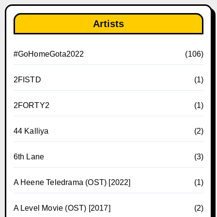
Artists
#GoHomeGota2022
(106)
2FISTD
(1)
2FORTY2
(1)
44 Kalliya
(2)
6th Lane
(3)
A Heene Teledrama (OST) [2022]
(1)
A Level Movie (OST) [2017]
(2)