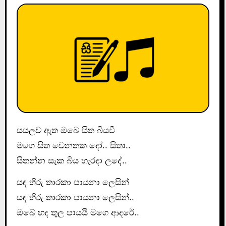
සසලව ඇත ඔබෙ සිත බියවී
මගෙ සිත‍ වෙනතක දෝ.. සිතා..
සිතන්න සැක බිය හැරදා ලදේ..
සඳ හිරු තාරකා පායනා ලෙසින්
සඳ හිරු තාරකා පායනා ලෙසින්..
ඔබේ හද තුල පායයි මගෙ ආදරේ..