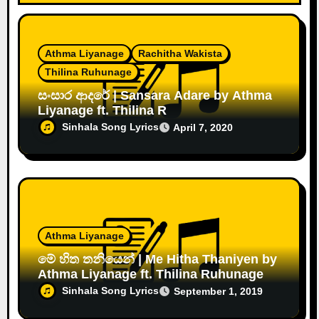
Athma Liyanage
Rachitha Wakista
Thilina Ruhunage
සංසාර ආදරේ | Sansara Adare by Athma
Liyanage ft. Thilina R
Sinhala Song Lyrics
April 7, 2020
Athma Liyanage
මේ හිත තනියෙන් | Me Hitha Thaniyen by
Athma Liyanage ft. Thilina Ruhunage
Sinhala Song Lyrics
September 1, 2019