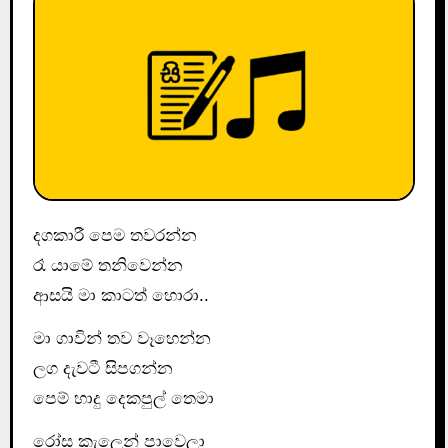
දගකාරී පෙම තවරන්න
රෑ යාමේ තනිවෙන්න
ආසයි මා කාටත් හොරා..
මා ගාවින් තව වෑහෙන්න
ලග දැවටී සිපගන්න
පෙම් හාදු දෙකපුල් තෙමා
රෝස කැලෙන් පාවෙලා