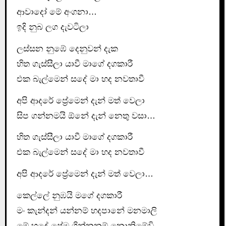
ආවාදෝ මේ අංගනා…
ඉදි නුබ ලග දැවටිලා
ලස්සන නුඹේ දෙනුවන් දැක
හිත ගැස්සීලා යාවී මාගේ දගකාරී
එක බැල්මෙන් සදේ මා හද නවතාවී
අපි ආදරේ ප්‍රේමෙන් දැන් මත් වෙලා
සිප ගන්නමයි ඕනේ දැන් නෙතු වසා…
හිත ගැස්සීලා යාවී මාගේ දගකාරී
එක බැල්මෙන් සදේ මා හද නවතාවී
අපි ආදරේ ප්‍රේමෙන් දැන් මත් වෙලා…
කෙල්ලේ නුඹයි මගේ දගකාරී
මං කැන්දන් යන්නම් හදපානේ මනමාලි
මේ හදේ ප්‍රේම ගින්නනම් නොනිමේවි