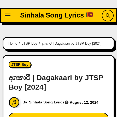
Skip
to
Sinhala Song Lyrics
content
Home
JTSP Boy
දගකාරී | Dagakaari by JTSP Boy [2024]
JTSP Boy
දගකාරී | Dagakaari by JTSP
Boy [2024]
By
Sinhala Song Lyrics
August 12, 2024