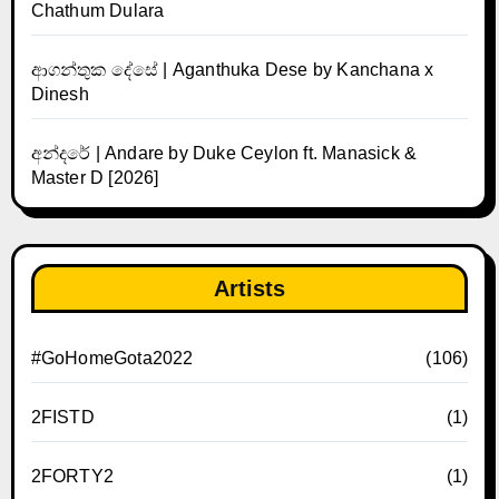
Chathum Dulara
ආගන්තුක දේසේ | Aganthuka Dese by Kanchana x
Dinesh
අන්දරේ | Andare by Duke Ceylon ft. Manasick &
Master D [2026]
Artists
#GoHomeGota2022
(106)
2FISTD
(1)
2FORTY2
(1)