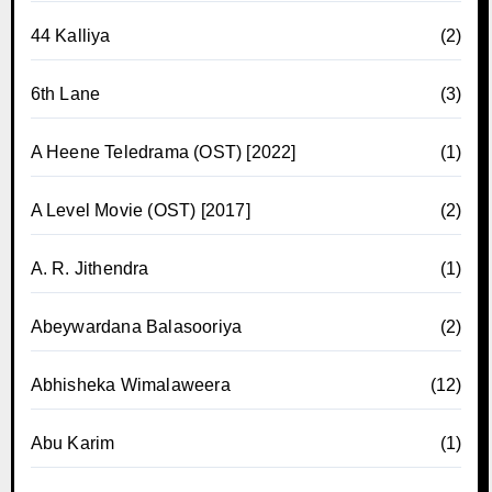
44 Kalliya
(2)
6th Lane
(3)
A Heene Teledrama (OST) [2022]
(1)
A Level Movie (OST) [2017]
(2)
A. R. Jithendra
(1)
Abeywardana Balasooriya
(2)
Abhisheka Wimalaweera
(12)
Abu Karim
(1)