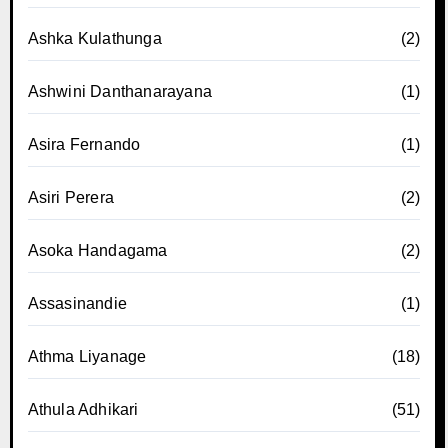
Ashka Kulathunga
(2)
Ashwini Danthanarayana
(1)
Asira Fernando
(1)
Asiri Perera
(2)
Asoka Handagama
(2)
Assasinandie
(1)
Athma Liyanage
(18)
Athula Adhikari
(51)