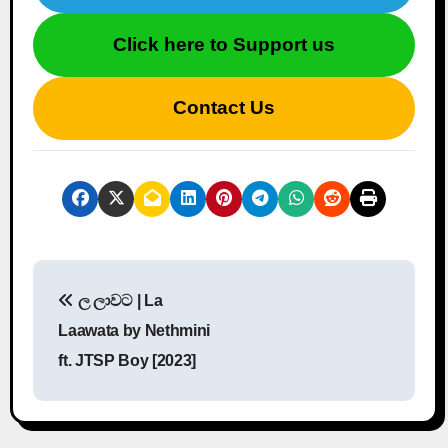
Click here to Support us
Contact Us
P
ල ලාවට | La
o
Laawata by Nethmini
s
ft. JTSP Boy [2023]
t
n