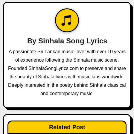
a
v
i
By
Sinhala Song Lyrics
g
A passionate Sri Lankan music lover with over 10 years
a
of experience following the Sinhala music scene.
Founded SinhalaSongLyrics.com to preserve and share
t
the beauty of Sinhala lyrics with music fans worldwide.
i
Deeply interested in the poetry behind Sinhala classical
and contemporary music.
o
n
Related Post