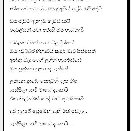
අස්සෙන් නෙමේ නෙතු අගින් ප්‍රේම ඉගි දේවි
ඔය රුවට ඇන්දම හැඩයි සාරී
දෙව්ලියන් පවා පරදයි ඔය හැඩනාරි
තාරුකා වගේ නෙතුවල දිස්නේ
ඔය දඩබ්බර හිනාවයි කරේ මාව පිස්සෙක්
ඉන්න බෑද මගේ ලගින් හැමතිස්සේ
ඔය ලස්සන දැක හද ගැස්සේ
ලස්සන නුඹේ දෙනුවන් දැක හිත
ගැස්සීලා යාවී මාගේ දගකාරී
එක බැල්මෙන් සදේ මා හද නවතාවී
අපි ආදරේ ප්‍රේමෙන් දැන් මත් වෙලා…
ගැස්සීලා යාවී මාගේ දගකාරී…