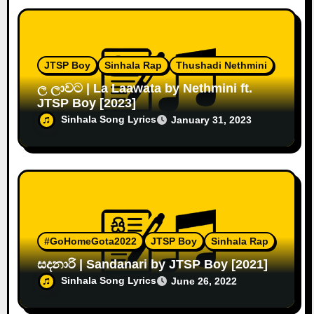
JTSP Boy
Sinhala Rap
Thushadi Nethmini
ල ලාවට | La Laawata by Nethmini ft.
JTSP Boy [2023]
Sinhala Song Lyrics
January 31, 2023
#GoHomeGota2022
JTSP Boy
Sinhala Rap
සදනාරි | Sandanari by JTSP Boy [2021]
Sinhala Song Lyrics
June 26, 2022