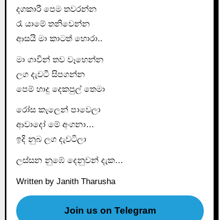
දගකාරී පෙම තවරන්න
රෑ යාමේ තනිවෙන්න
ආසයි මා කාටත් හොරා..
මා ගාවින් තව වෑහෙන්න
ලග දැවටී සිපගන්න
පෙම් හාදු දෙකපුල් තෙමා
රෝස කැලෙන් පාවෙලා
ආවාදෝ මේ අංගනා…
ඉදි නුබ ලග දැවටිලා
ලස්සන නුඹේ දෙනුවන් දැක…
Written by Janith Tharusha
Join us on Telegram