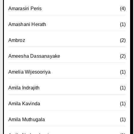
Amarasiri Peris
(4)
Amashani Herath
(1)
Ambroz
(2)
Ameesha Dassanayake
(2)
Amelia Wijesooriya
(1)
Amila Indrajith
(1)
Amila Kavinda
(1)
Amila Muthugala
(1)