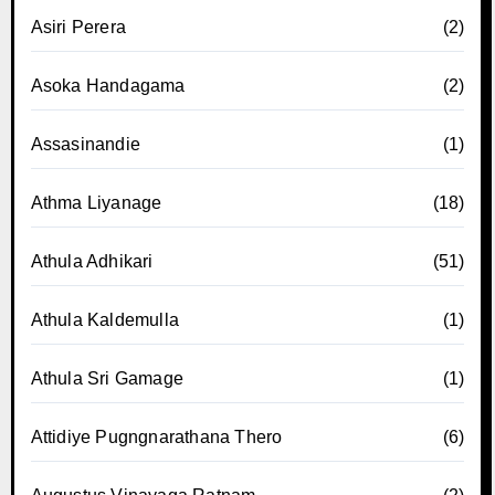
Asiri Perera
(2)
Asoka Handagama
(2)
Assasinandie
(1)
Athma Liyanage
(18)
Athula Adhikari
(51)
Athula Kaldemulla
(1)
Athula Sri Gamage
(1)
Attidiye Pugngnarathana Thero
(6)