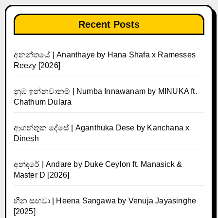
Recent Posts
අනන්තයේ | Ananthaye by Hana Shafa x Ramesses
Reezy [2026]
නුඹ ඉන්නවානම් | Numba Innawanam by MINUKA ft.
Chathum Dulara
ආගන්තුක දේසේ | Aganthuka Dese by Kanchana x
Dinesh
අන්දරේ | Andare by Duke Ceylon ft. Manasick &
Master D [2026]
හීන සඟවා | Heena Sangawa by Venuja Jayasinghe
[2025]