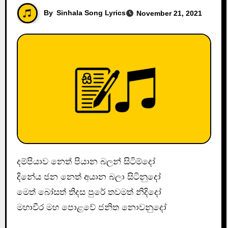
By
Sinhala Song Lyrics
November 21, 2021
දම්පියාව නෙත් පියාන බලන් සිටිම්දෝ
දිනේය ජන නෙත් අයාන බලා සිටිනුදෝ
මෙත් බෝසත් තිදස පුරේ තවමත් නිදිදෝ
මහාවීර මහ පොළවේ ජනිත නොවනුදෝ