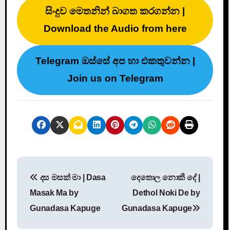
සිංදුව මෙතනින් බාගත කරගන්න |
Download the Audio from here
Telegram ඔස්සේ අප හා එකතුවන්න |
Join us on Telegram
P
දස මසක් මා | Dasa
දෙතොල නොකී දේ |
o
Masak Ma by
Dethol Noki De by
s
Gunadasa Kapuge
Gunadasa Kapuge
t