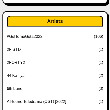
Artists
#GoHomeGota2022
(106)
2FISTD
(1)
2FORTY2
(1)
44 Kalliya
(2)
6th Lane
(3)
A Heene Teledrama (OST) [2022]
(1)