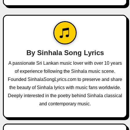
n
a
v
i
By
Sinhala Song Lyrics
g
A passionate Sri Lankan music lover with over 10 years
a
of experience following the Sinhala music scene.
Founded SinhalaSongLyrics.com to preserve and share
t
the beauty of Sinhala lyrics with music fans worldwide.
i
Deeply interested in the poetry behind Sinhala classical
and contemporary music.
o
n