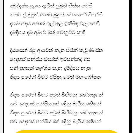
අබුද්දස්ස යුගය ඇවිත් ලබුත් තිත්ත වෙති
ගඩොල් බුදුන් යකඩ බුදුන් වෙහෙරේ විහරති
දහම් පදය පොත් ගුල් තුළ ඉකිබිඳ වැලපෙති
දම්දීපය දම් අමාව බත් වෙනුවට කතී
දියසෙන් රජු ආවෙත් නැත එයින් තැවුණි සිත
දෙදහස් පන්සිය වසරක් ඉවසන්නද අප
පන් දහසක් කල්ගිය තැන දම්දීපය නැත
තිදස පුරෙන් බිමට බසිනු මෙත් මහ බෝසත
තිදස පුරෙන් බිමට අවුත් බිහිවනු බෝසතුනේ
තව දෙදහස් පන්සියයක් ඉඳිනු බැරිය ඉතිනේ
තිදස පුරෙන් බිමට අවුත් බිහිවනු බෝසතුනේ
තව දෙදහස් පන්සියයක් ඉඳිනු බැරිය ඉතිනේ