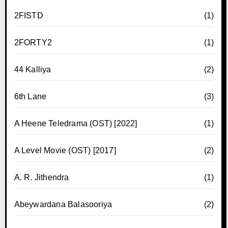
2FISTD
(1)
2FORTY2
(1)
44 Kalliya
(2)
6th Lane
(3)
A Heene Teledrama (OST) [2022]
(1)
A Level Movie (OST) [2017]
(2)
A. R. Jithendra
(1)
Abeywardana Balasooriya
(2)