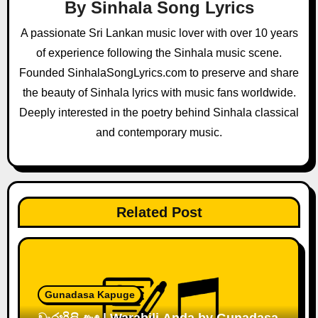
g
By
Sinhala Song Lyrics
a
A passionate Sri Lankan music lover with over 10 years
of experience following the Sinhala music scene.
t
Founded SinhalaSongLyrics.com to preserve and share
i
the beauty of Sinhala lyrics with music fans worldwide.
o
Deeply interested in the poetry behind Sinhala classical
and contemporary music.
n
Related Post
Gunadasa Kapuge
වැරහිලි ඇඳ | Warahili Anda by Gunadasa