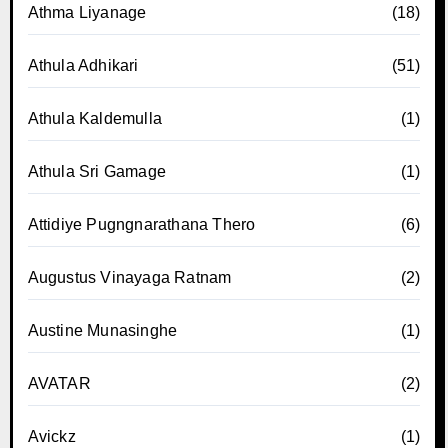
Athma Liyanage
(18)
Athula Adhikari
(51)
Athula Kaldemulla
(1)
Athula Sri Gamage
(1)
Attidiye Pugngnarathana Thero
(6)
Augustus Vinayaga Ratnam
(2)
Austine Munasinghe
(1)
AVATAR
(2)
Avickz
(1)