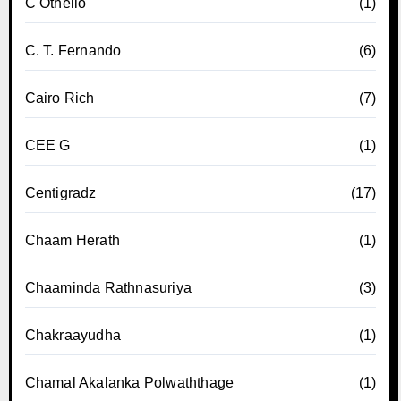
C Othello
(1)
C. T. Fernando
(6)
Cairo Rich
(7)
CEE G
(1)
Centigradz
(17)
Chaam Herath
(1)
Chaaminda Rathnasuriya
(3)
Chakraayudha
(1)
Chamal Akalanka Polwaththage
(1)