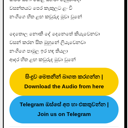
වසන්තයට පෙර කැකුලට ළං වී
නංගිගෙ හිත ළඟ කවුරුද මුවා වුනේ
දෙතොල නොකී දේ දෙනෙතේ කියැවෙනවා
වසන් කරන සිත මුහුනේ ලියැවෙනවා
නංගිගෙ පාමුල ඉර හඳ තියලා
ආදර හිත ළඟ කවුරුද මුවා වුනේ
සිංදුව මෙතනින් බාගත කරගන්න |
Download the Audio from here
Telegram ඔස්සේ අප හා එකතුවන්න |
Join us on Telegram