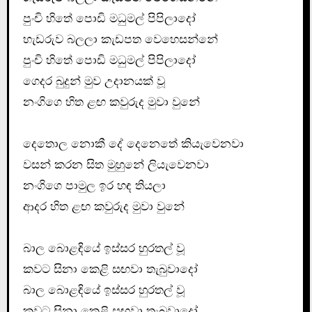
පුංචි හිතේ පොඩි මධුමල් පිපිලාදෝ
හැඩරුව බලලා කැඩපත වෙහෙසන්නේ
පුංචි හිතේ පොඩි මධුමල් පිපිලාදෝ
ගෙදර බුදුන් මුව උදානයක් වූ
නංගිගෙ හිත ළඟ කවුරුද මුවා වුනේ
දෙතොල නොකී දේ දෙනෙතේ කියැවෙනවා
වසන් කරන සිත මුහුනේ ලියැවෙනවා
නංගිගෙ පාමුල ඉර හඳ තියලා
ආදර හිත ළඟ කවුරුද මුවා වුනේ
බාල බොළඳියේ ඉස්සර හුරතල් වූ
කවට සිනා කෙළි සඟවා තැබුවාදෝ
බාල බොළඳියේ ඉස්සර හුරතල් වූ
කවට සිනා කෙළි සඟවා තැබුවාදෝ