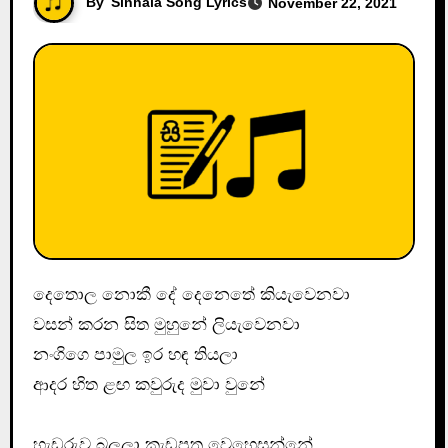
By
Sinhala Song Lyrics
November 22, 2021
දෙතොල නොකී දේ දෙනෙතේ කියැවෙනවා
වසන් කරන සිත මුහුනේ ලියැවෙනවා
නංගිගෙ පාමුල ඉර හඳ තියලා
ආදර හිත ළඟ කවුරුද මුවා වුනේ
හැඩරුව බලලා කැඩපත වෙහෙසන්නේ