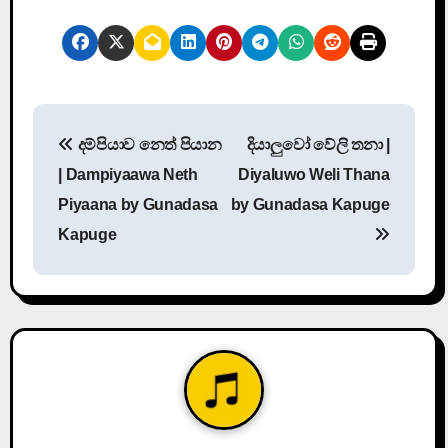
P
දම්පියාව නෙත් පියාන
දියාලුවෝ වේලි තනා |
o
| Dampiyaawa Neth
Diyaluwo Weli Thana
s
Piyaana by Gunadasa
by Gunadasa Kapuge
Kapuge
t
n
a
v
i