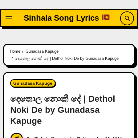
Skip
to
Sinhala Song Lyrics
content
Home
Gunadasa Kapuge
දෙතොල නොකී දේ | Dethol Noki De by Gunadasa Kapuge
Gunadasa Kapuge
දෙතොල නොකී දේ | Dethol
Noki De by Gunadasa
Kapuge