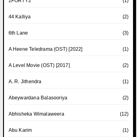
2FORTY2
(1)
44 Kalliya
(2)
6th Lane
(3)
A Heene Teledrama (OST) [2022]
(1)
A Level Movie (OST) [2017]
(2)
A. R. Jithendra
(1)
Abeywardana Balasooriya
(2)
Abhisheka Wimalaweera
(12)
Abu Karim
(1)