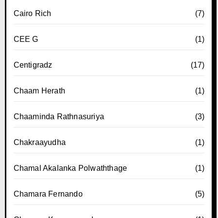
Cairo Rich
(7)
CEE G
(1)
Centigradz
(17)
Chaam Herath
(1)
Chaaminda Rathnasuriya
(3)
Chakraayudha
(1)
Chamal Akalanka Polwaththage
(1)
Chamara Fernando
(5)