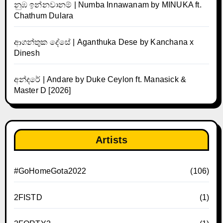
නුඹ ඉන්නවානම් | Numba Innawanam by MINUKA ft.
Chathum Dulara
ආගන්තුක දේසේ | Aganthuka Dese by Kanchana x
Dinesh
අන්දරේ | Andare by Duke Ceylon ft. Manasick &
Master D [2026]
Artists
#GoHomeGota2022
(106)
2FISTD
(1)