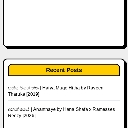
Recent Posts
හයිය මගේ හිත | Haiya Mage Hitha by Raveen
Tharuka [2019]
අනන්තයේ | Ananthaye by Hana Shafa x Ramesses
Reezy [2026]