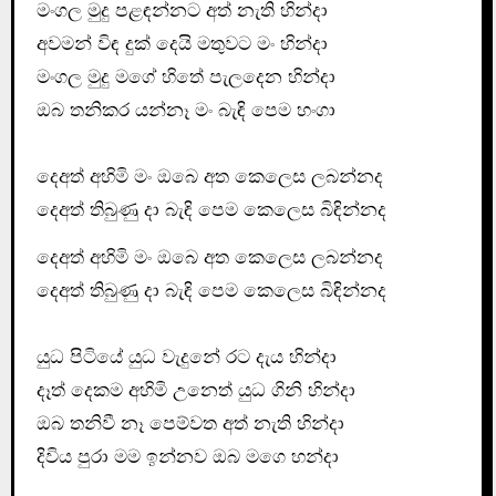
මංගල මුදු පළඳන්නට අත් නැති හින්දා
අවමන් විඳ දුක් දෙයි මතුවට මං හින්දා
මංගල මුදු මගේ හිතේ පැලදෙන හින්දා
ඔබ තනිකර යන්නෑ මං බැඳි පෙම හංගා
දෙඅත් අහිමි මං ඔබෙ අත කෙලෙස ලබන්නද
දෙඅත් තිබුණු දා බැඳි පෙම කෙලෙස බිඳින්නද
දෙඅත් අහිමි මං ඔබෙ අත කෙලෙස ලබන්නද
දෙඅත් තිබුණු දා බැඳි පෙම කෙලෙස බිඳින්නද
යුධ පිටියේ යුධ වැදුනේ රට දැය හින්දා
දෑත් දෙකම අහිමි උනෙත් යුධ ගිනි හින්දා
ඔබ තනිවී නෑ පෙම්වත අත් නැති හින්දා
දිවිය පුරා මම ඉන්නව ඔබ මගෙ හන්දා