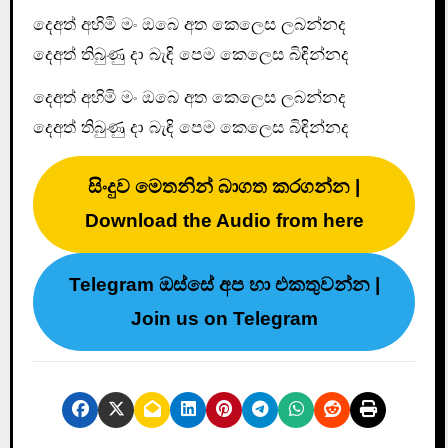
දෙඅත් අහිමි මං ඔබෙ අත කෙලෙස ලබන්නද
දෙඅත් තිබුණු දා බැඳි පෙම කෙලෙස බිඳින්නද
දෙඅත් අහිමි මං ඔබෙ අත කෙලෙස ලබන්නද
දෙඅත් තිබුණු දා බැඳි පෙම කෙලෙස බිඳින්නද
සිංදුව මෙතනින් බාගත කරගන්න |
Download the Audio from here
Telegram ඔස්සේ අප හා එකතුවන්න |
Join us on Telegram