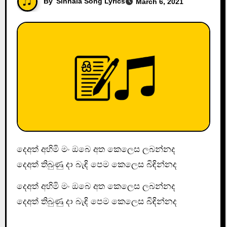
By
Sinhala Song Lyrics
March 6, 2021
දෙඅත් අහිමි මං ඔබෙ අත කෙලෙස ලබන්නද
දෙඅත් තිබුණු දා බැඳි පෙම කෙලෙස බිඳින්නද
දෙඅත් අහිමි මං ඔබෙ අත කෙලෙස ලබන්නද
දෙඅත් තිබුණු දා බැඳි පෙම කෙලෙස බිඳින්නද