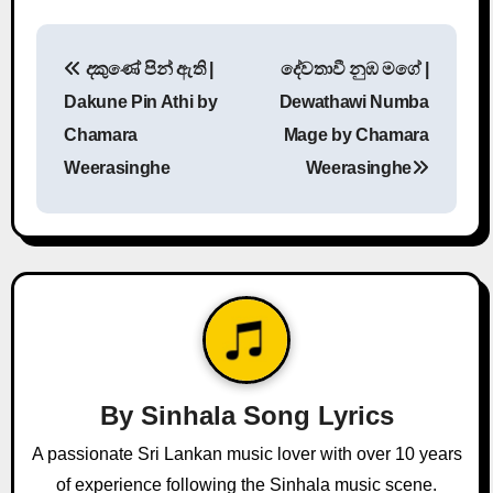
P
දකුණේ පින් ඇති |
දේවතාවී නුඹ මගේ |
o
Dakune Pin Athi by
Dewathawi Numba
s
Chamara
Mage by Chamara
Weerasinghe
Weerasinghe
t
n
a
v
i
g
By
Sinhala Song Lyrics
a
A passionate Sri Lankan music lover with over 10 years
of experience following the Sinhala music scene.