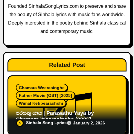
t
Founded SinhalaSongLyrics.com to preserve and share
i
the beauty of Sinhala lyrics with music fans worldwide.
o
Deeply interested in the poetry behind Sinhala classical
and contemporary music.
n
Related Post
Chamara Weerasinghe
Father Movie (OST) [2025]
Wimal Ketipearachchi
පරසතු යාය | Parasathu Yaya by
Chamara Weerasinghe [2026]
Sinhala Song Lyrics
January 2, 2026