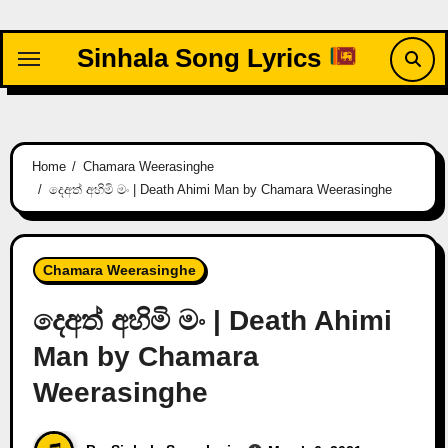
Skip
to
Sinhala Song Lyrics
content
Home
Chamara Weerasinghe
දෙඅත් අහිමි මං | Death Ahimi Man by Chamara Weerasinghe
Chamara Weerasinghe
දෙඅත් අහිමි මං | Death Ahimi
Man by Chamara
Weerasinghe