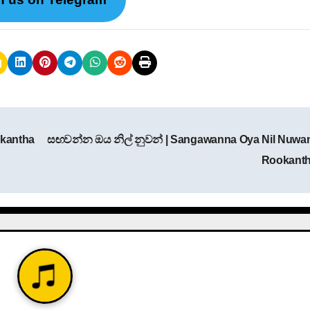
okantha
සඟවන්න ඔය නිල් නුවන් | Sangawanna Oya Nil Nuwa
Rookant