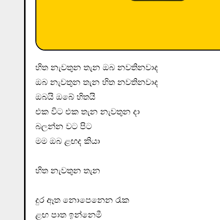
හිත නැවතුන තැන ඔබ නවතිනවාද
ඔබ නැවතුන තැන හිත නවතිනවාද
ඔබයි ඔබේ හිතයි
එක විට එක තැන නැවතුන දා
බලන්න වට පිට
මම ඔබ ළඟද කියා
හිත නැවතුන තැන
දුර ඈත නොපෙනෙන රෑක
ළඟ පාත ඉන්නෙමී