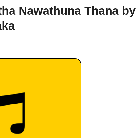
itha Nawathuna Thana by
aka