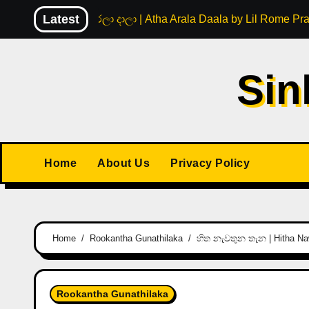
Skip
Latest
අත ඇරලා දාලා | Atha Arala Daala by Lil Rome Pr
to
content
Sin
Home
About Us
Privacy Policy
Home
Rookantha Gunathilaka
හිත නැවතුන තැන | Hitha Na
Rookantha Gunathilaka