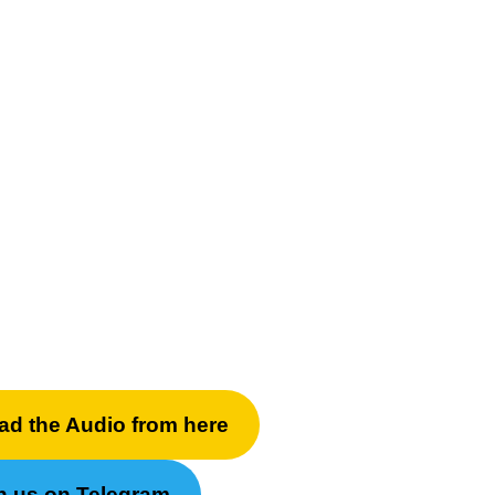
ad the Audio from here
n us on Telegram