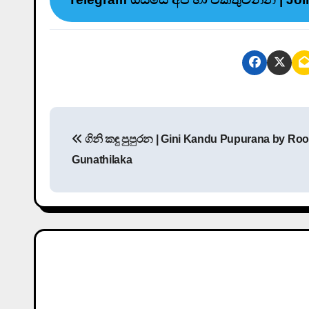
P
ගිනි කඳු පුපුරන | Gini Kandu Pupurana by Ro
o
Gunathilaka
s
t
n
a
v