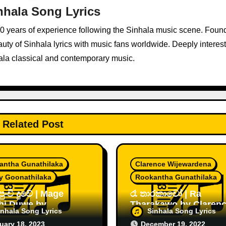
nhala Song Lyrics
10 years of experience following the Sinhala music scene. Foun
ty of Sinhala lyrics with music fans worldwide. Deeply interest
ala classical and contemporary music.
Related Post
antha Gunathilaka
Clarence Wijewardena
y Goonathilaka
Rookantha Gunathilaka
ුංචි දුවේ | Mage
රෑ තාරකාවෝ | Ra
hi Duwe by
Tharakawo by Claren
inhala Song Lyrics
Sinhala Song Lyrics
antha & Windy
Wijewardena
uary 18, 2023
December 19, 2022