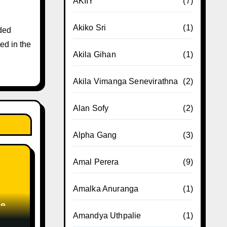
AKIIY
(7)
Akiko Sri
(1)
ded
ed in the
Akila Gihan
(1)
Akila Vimanga Senevirathna
(2)
Alan Sofy
(2)
Alpha Gang
(3)
Amal Perera
(9)
Amalka Anuranga
(1)
ce
Amandya Uthpalie
(1)