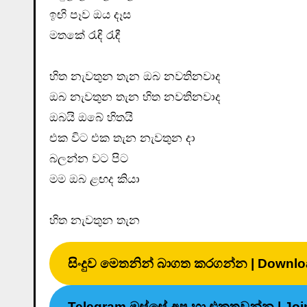
ඉඟි පෑව ඔය දෑස
මතකේ රැඳි රැඳී
හිත නැවතුන තැන ඔබ නවතිනවාද
ඔබ නැවතුන තැන හිත නවතිනවාද
ඔබයි ඔබේ හිතයි
එක විට එක තැන නැවතුන දා
බලන්න වට පිට
මම ඔබ ළඟද කියා
හිත නැවතුන තැන
සිංදුව මෙතනින් බාගත කරගන්න | Downlo
Telegram ඔස්සේ අප හා එකතුවන්න | Joi