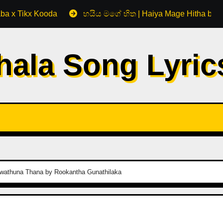
aba x Tikx Kooda
හයිය මගේ හිත | Haiya Mage Hitha by 
hala Song Lyri
wathuna Thana by Rookantha Gunathilaka