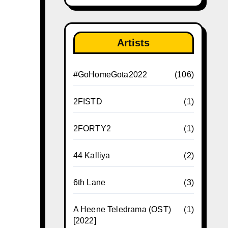
Artists
#GoHomeGota2022
(106)
2FISTD
(1)
2FORTY2
(1)
44 Kalliya
(2)
6th Lane
(3)
A Heene Teledrama (OST)
(1)
[2022]