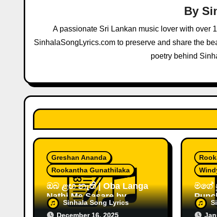
i
By
Si
g
A passionate Sri Lankan music lover with over 
a
SinhalaSongLyrics.com to preserve and share the beau
poetry behind Sinh
t
i
o
n
Greshan Ananda
Rook
Rookantha Gunathilaka
Wind
ඔබ ළඟ නැති | Oba Langa
මගේ ප
Nathi Me Sasare by
Punc
Sinhala Song Lyrics
S
Rookantha
Rook
December 16, 2025
Jan