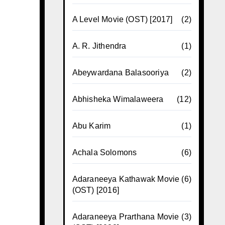
A Level Movie (OST) [2017]
(2)
A. R. Jithendra
(1)
Abeywardana Balasooriya
(2)
Abhisheka Wimalaweera
(12)
Abu Karim
(1)
Achala Solomons
(6)
Adaraneeya Kathawak Movie
(6)
(OST) [2016]
Adaraneeya Prarthana Movie
(3)