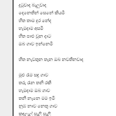
දුටුවාද බැලුවාද
දෙනෙතින් සෙනේ කියමී
හිත තාම දුර නේද
හැමදාම අසමී
හිත පාළු වුන දාට
ඔබ ගාව ඉන්නෙමී
හිත නැවතුන තැන ඔබ නවතිනවාද
මුළු රෑම සඳු ගාව
තරු රෑන තනි රකී
හැමදාම ඔබ ගාව
තනි නෑනෙ මම ඉමී
නුඹ නාව නෙතු ගාව
කඳුලැල් සැලි සැලී