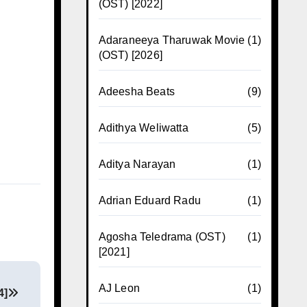
(OST) [2022]
Adaraneeya Tharuwak Movie
(1)
(OST) [2026]
Adeesha Beats
(9)
Adithya Weliwatta
(5)
Aditya Narayan
(1)
Adrian Eduard Radu
(1)
Agosha Teledrama (OST)
(1)
[2021]
AJ Leon
(1)
4]