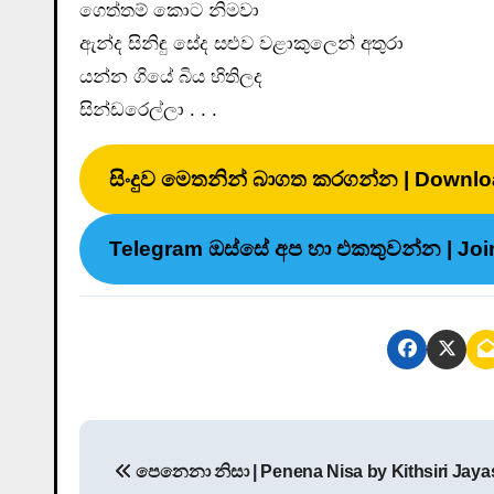
ගෙත්තම් කොට නිමවා
ඇන්ද සිනිඳු සේද සළුව වළාකුලෙන් අතුරා
යන්න ගියේ බිය හිතිලද
සින්ඩරෙල්ලා . . .
සිංදුව මෙතනින් බාගත කරගන්න | Downlo
Telegram ඔස්සේ අප හා එකතුවන්න | Joi
P
පෙනෙනා නිසා | Penena Nisa by Kithsiri Jaya
o