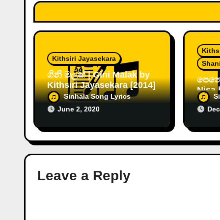
n
Kiths
Kithsiri Jayasekara
Shan
ගිනි මලක් | Gini Malak by
පෙනෙනා 
Kithsiri Jayasekara [2014]
Nisa by Kithsiri
Sinhala Song Lyrics
S
Jaya
June 2, 2020
Dec
Leave a Reply