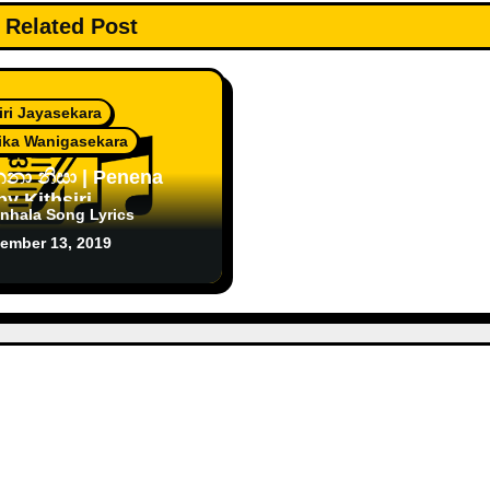
Related Post
iri Jayasekara
ika Wanigasekara
නිසා | Penena
inhala Song Lyrics
sekara & Shanika
ember 13, 2019