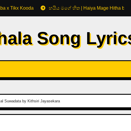
aba x Tikx Kooda
හයිය මගේ හිත | Haiya Mage Hitha by 
hala Song Lyri
al Suwadata by Kithsiri Jayasekara