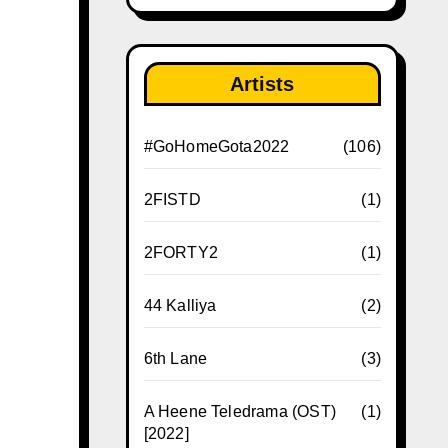
Artists
#GoHomeGota2022
(106)
2FISTD
(1)
2FORTY2
(1)
44 Kalliya
(2)
6th Lane
(3)
A Heene Teledrama (OST)
(1)
[2022]