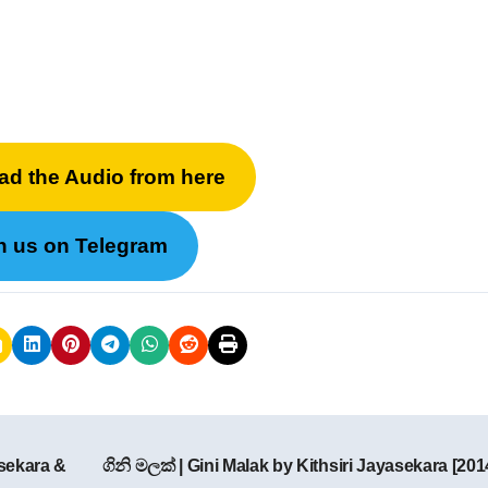
ad the Audio from here
n us on Telegram
sekara &
ගිනි මලක් | Gini Malak by Kithsiri Jayasekara [201