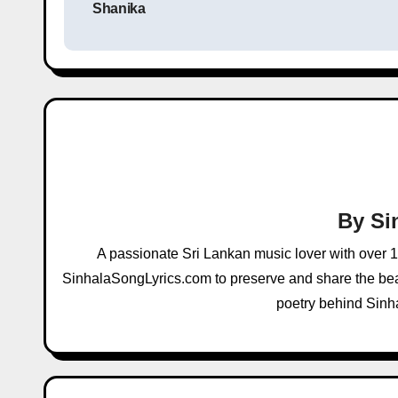
Shanika
s
t
n
a
v
i
By
Si
g
A passionate Sri Lankan music lover with over 
a
SinhalaSongLyrics.com to preserve and share the beau
poetry behind Sinh
t
i
o