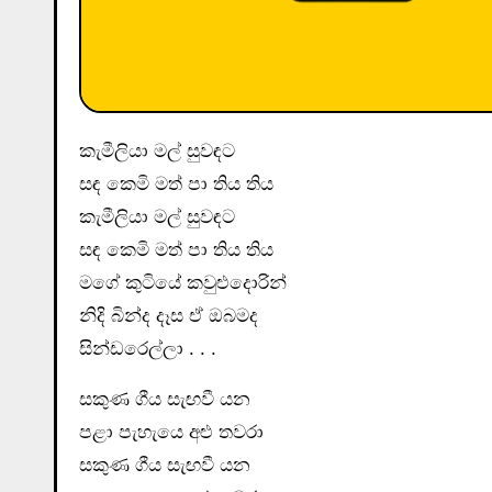
කැමීලියා මල් සුවඳට
සඳ කෙමි මත් පා තිය තිය
කැමීලියා මල් සුවඳට
සඳ කෙමි මත් පා තිය තිය
මගේ කුටියේ කවුළුදොරින්
නිදි බින්ද දෑස ඒ ඔබමද
සින්ඩරෙල්ලා . . .
සකුණ ගීය සැඟවී යන
පළා පැහැයෙ අළු තවරා
සකුණ ගීය සැඟවී යන