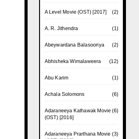
A Level Movie (OST) [2017]
(2)
A. R. Jithendra
(1)
Abeywardana Balasooriya
(2)
Abhisheka Wimalaweera
(12)
Abu Karim
(1)
Achala Solomons
(6)
Adaraneeya Kathawak Movie
(6)
(OST) [2016]
Adaraneeya Prarthana Movie
(3)