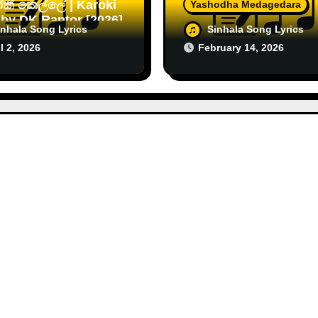
කී කෙල්ලේ | Karoki
Yashodha Medagedara
 by DK Raptor [2026]
මනරම් හැන්දාවේ |
inhala Song Lyrics
Sinhala Song Lyrics
Manaram Handawe by
l 2, 2026
February 14, 2026
Malith, Yasas & etc