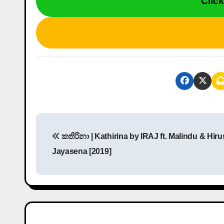
Clic
P
කතිරිනා | Kathirina by IRAJ ft. Malindu & Hiru
o
Jayasena [2019]
s
t
n