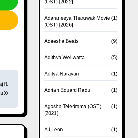
(OST) [2022]
Adaraneeya Tharuwak Movie
(1)
(OST) [2026]
Adeesha Beats
(9)
Adithya Weliwatta
(5)
Aditya Narayan
(1)
 ft.
Adrian Eduard Radu
(1)
du
Agosha Teledrama (OST)
(1)
[2021]
AJ Leon
(1)