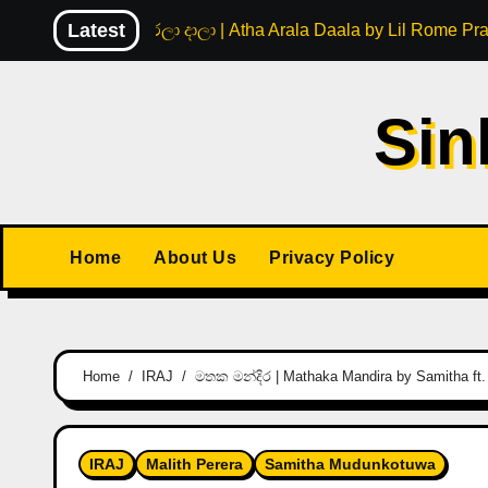
Skip
Latest
අත ඇරලා දාලා | Atha Arala Daala by Lil Rome Pr
to
content
Sin
Home
About Us
Privacy Policy
Home
IRAJ
මතක මන්දිර | Mathaka Mandira by Samitha ft. 
IRAJ
Malith Perera
Samitha Mudunkotuwa