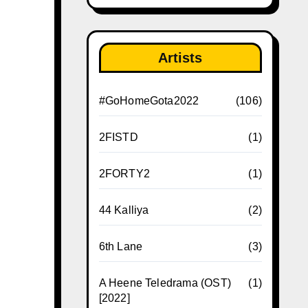
Artists
#GoHomeGota2022
(106)
2FISTD
(1)
2FORTY2
(1)
44 Kalliya
(2)
6th Lane
(3)
A Heene Teledrama (OST)
(1)
[2022]