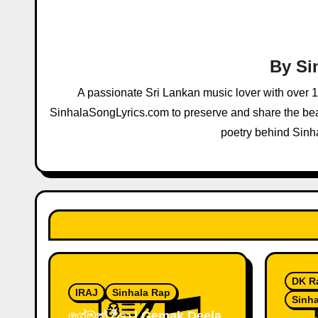
a
v
i
By
Si
g
A passionate Sri Lankan music lover with over 
a
SinhalaSongLyrics.com to preserve and share the beau
poetry behind Sinh
t
i
o
n
DK R
IRAJ
Sinhala Rap
Sinh
ගේමක් දීලා | Gemak Deela