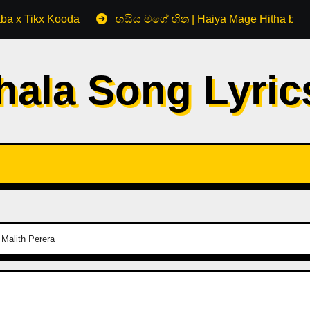
aba x Tikx Kooda
හයිය මගේ හිත | Haiya Mage Hitha by 
hala Song Lyri
Malith Perera