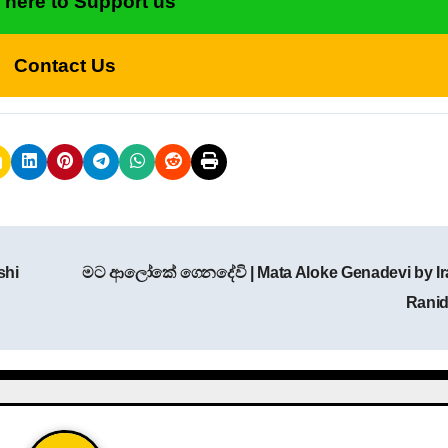
k here to Support us
Contact Us
shi
මට ආලෝකේ ගෙනදේවි | Mata Aloke Genadevi by Iraj
Rani