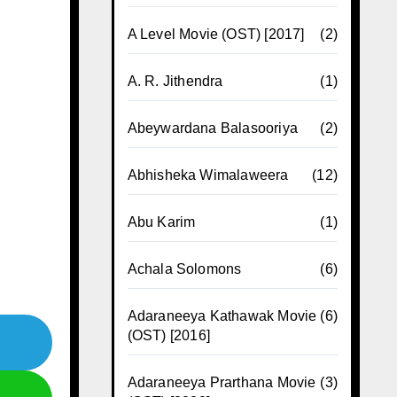
A Level Movie (OST) [2017]
(2)
A. R. Jithendra
(1)
Abeywardana Balasooriya
(2)
Abhisheka Wimalaweera
(12)
Abu Karim
(1)
Achala Solomons
(6)
Adaraneeya Kathawak Movie
(6)
(OST) [2016]
Adaraneeya Prarthana Movie
(3)