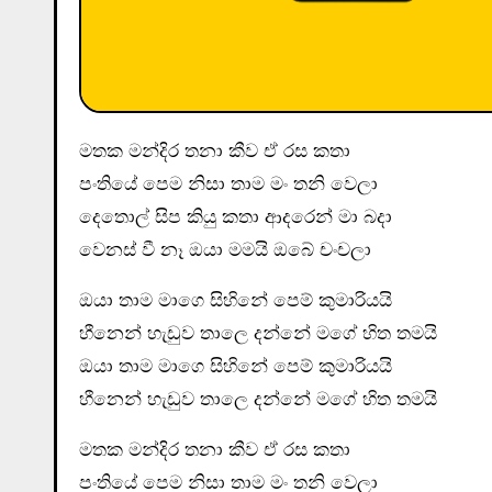
මතක මන්දිර තනා කීව ඒ රස කතා
පංතියේ පෙම නිසා තාම මං තනි වෙලා
දෙතොල් සිප කියු කතා ආදරෙන් මා බදා
වෙනස් වී නෑ ඔයා මමයි ඔබේ චංචලා
ඔයා තාම මාගෙ සිහිනේ පෙම් කුමාරියයි
හීනෙන් හැඩුව තාලෙ දන්නේ මගේ හිත තමයි
ඔයා තාම මාගෙ සිහිනේ පෙම් කුමාරියයි
හීනෙන් හැඩුව තාලෙ දන්නේ මගේ හිත තමයි
මතක මන්දිර තනා කීව ඒ රස කතා
පංතියේ පෙම නිසා තාම මං තනි වෙලා