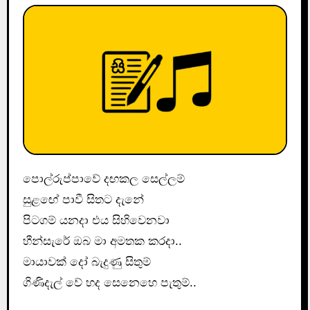
පොල්රුප්පාවේ දඟකල සෙල්ලම් ‍
සුළ‍‍ඟේ පාවී සිතට දැනේ
පිටගම් යනදා එය සිහිවෙනවා
හීන්සැරේ ඔබ මා අමතක කරදා..
මායාවක් දෝ බැදුණු සිතුම්
ගිණිදැල් වේ හද සෙනෙහෙ පැතුම්..