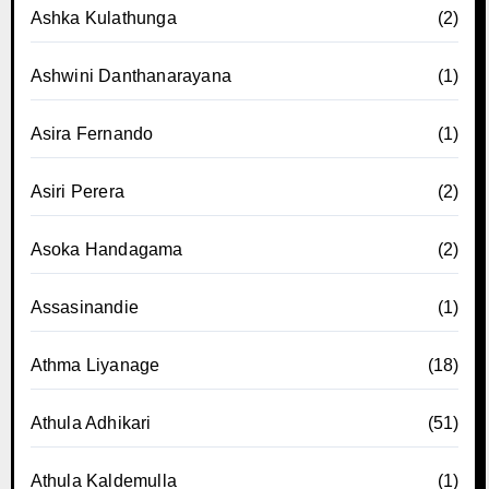
Ashka Kulathunga
(2)
Ashwini Danthanarayana
(1)
Asira Fernando
(1)
Asiri Perera
(2)
Asoka Handagama
(2)
Assasinandie
(1)
Athma Liyanage
(18)
Athula Adhikari
(51)
Athula Kaldemulla
(1)