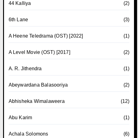
44 Kalliya
(2)
6th Lane
(3)
A Heene Teledrama (OST) [2022]
(1)
A Level Movie (OST) [2017]
(2)
A. R. Jithendra
(1)
Abeywardana Balasooriya
(2)
Abhisheka Wimalaweera
(12)
Abu Karim
(1)
Achala Solomons
(6)