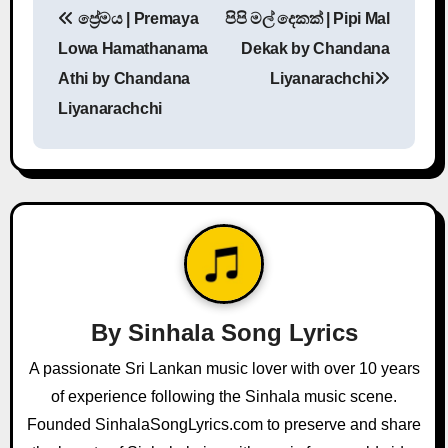
ප්‍රේමය | Premaya
පිපි මල් දෙකක් | Pipi Mal
o
Lowa Hamathanama
Dekak by Chandana
s
Athi by Chandana
Liyanarachchi
Liyanarachchi
t
n
a
v
i
g
By
Sinhala Song Lyrics
a
A passionate Sri Lankan music lover with over 10 years
of experience following the Sinhala music scene.
t
Founded SinhalaSongLyrics.com to preserve and share
i