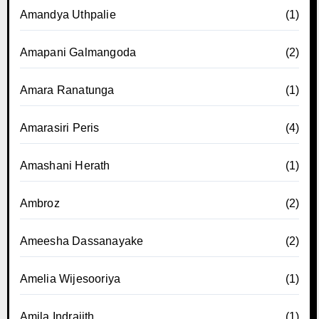
Amandya Uthpalie
(1)
Amapani Galmangoda
(2)
Amara Ranatunga
(1)
Amarasiri Peris
(4)
Amashani Herath
(1)
Ambroz
(2)
Ameesha Dassanayake
(2)
Amelia Wijesooriya
(1)
Amila Indrajith
(1)