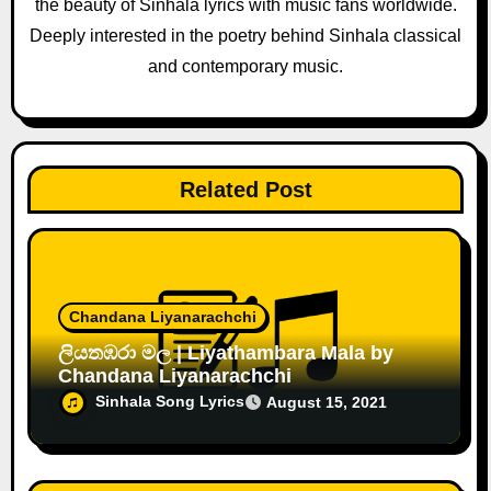
the beauty of Sinhala lyrics with music fans worldwide.
o
Deeply interested in the poetry behind Sinhala classical
and contemporary music.
n
Related Post
Chandana Liyanarachchi
ලියතඹරා මල | Liyathambara Mala by
Chandana Liyanarachchi
Sinhala Song Lyrics
August 15, 2021