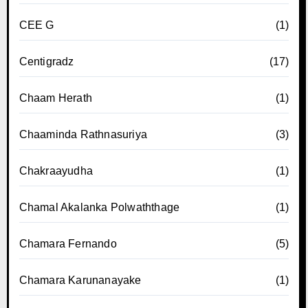
CEE G
(1)
Centigradz
(17)
Chaam Herath
(1)
Chaaminda Rathnasuriya
(3)
Chakraayudha
(1)
Chamal Akalanka Polwaththage
(1)
Chamara Fernando
(5)
Chamara Karunanayake
(1)