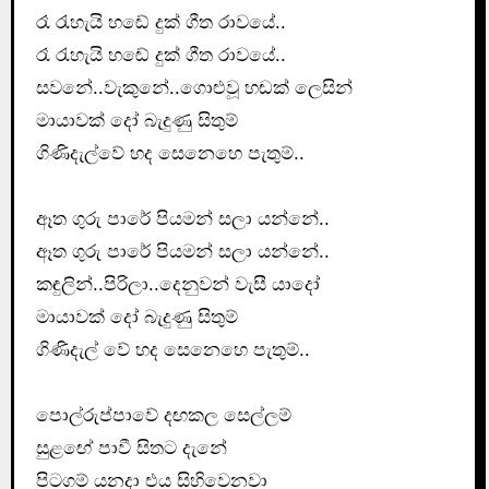
රෑ රැහැයි හ‍‍ඬේ දුක් ගීත රාවයේ..
රෑ රැහැයි හ‍‍ඬේ දුක් ගීත රාවයේ..
සවනේ..වැකුනේ..ගොළුවූ හඬක් ලෙසින්
මායාවක් දෝ බැදුණු සිතුම්
ගිණිදැල්වේ හද සෙනෙහෙ පැතුම්..
ඈත ගුරු පාරේ පියමන් සලා යන්නේ..
ඈත ගුරු පාරේ පියමන් සලා යන්නේ..
කඳුලින්..පිරිලා..දෙනුවන් වැසී යාදෝ
මායාවක් දෝ බැදුණු සිතුම්
ගිණිදැල් වේ හද සෙනෙහෙ පැතුම්..
පොල්රුප්පාවේ දඟකල සෙල්ලම් ‍
සුළ‍‍ඟේ පාවී සිතට දැනේ
පිටගම් යනදා එය සිහිවෙනවා