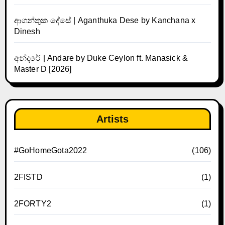
ආගන්තුක දේසේ | Aganthuka Dese by Kanchana x
Dinesh
අන්දරේ | Andare by Duke Ceylon ft. Manasick &
Master D [2026]
Artists
#GoHomeGota2022
(106)
2FISTD
(1)
2FORTY2
(1)