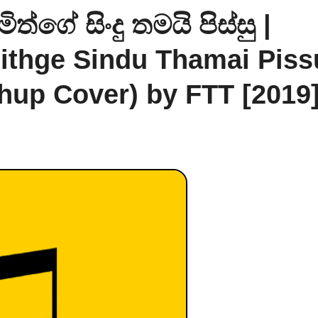
ිත්ගේ සිංදු තමයි පිස්සු |
ithge Sindu Thamai Piss
up Cover) by FTT [2019