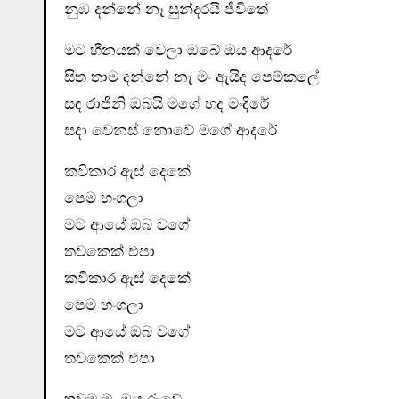
නුඹ දන්නේ නෑ සුන්දරයි ජීවිතේ
මට හීනයක් වෙලා ඔබේ ඔය ආදරේ
සිත තාම දන්නේ නැ මං ඇයිද පෙම්කලේ
සඳ රාජිනි ඔබයි මගේ හද මංදිරේ
සදා වෙනස් නොවේ මගේ ආදරේ
කවිකාර ඇස් දෙකේ
පෙම හංගලා
මට ආයේ ඔබ වගේ
තවකෙක් එපා
කවිකාර ඇස් දෙකේ
පෙම හංගලා
මට ආයේ ඔබ වගේ
තවකෙක් එපා