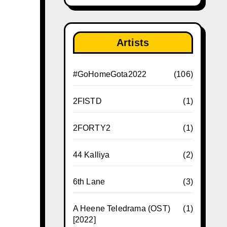
Artists
#GoHomeGota2022
(106)
2FISTD
(1)
2FORTY2
(1)
44 Kalliya
(2)
6th Lane
(3)
A Heene Teledrama (OST)
(1)
[2022]