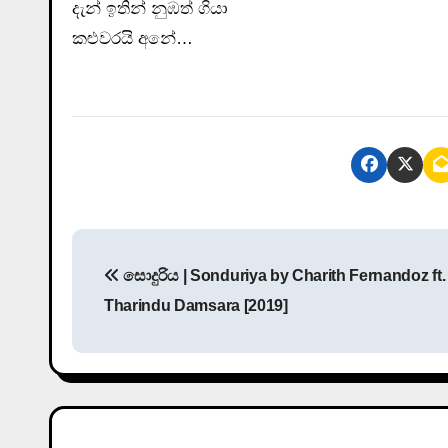
දැන් ඉතින් නුඹත් ගියා
කළුවරයි අනේ…
P
සොදුරිය | Sonduriya by Charith Fernandoz ft.
o
Tharindu Damsara [2019]
s
t
n