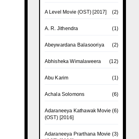
A Level Movie (OST) [2017]
(2)
A. R. Jithendra
(1)
Abeywardana Balasooriya
(2)
Abhisheka Wimalaweera
(12)
Abu Karim
(1)
Achala Solomons
(6)
Adaraneeya Kathawak Movie
(6)
(OST) [2016]
Adaraneeya Prarthana Movie
(3)