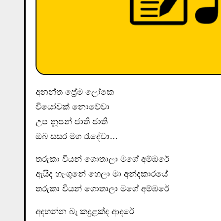
අනන්ත ප්‍රේම ලෝකෙ
වියෝවක් නොවේවා
උප නූපන් ජාති ජාති
ඔබ සසර මග රැදේවා…
තරුකා වියන් ගොතාලා මගේ අම්ඹරේ
ඇයිද හැංගුනේ හෙලා මා අන්දකාරයේ
තරුකා වියන් ගොතාලා මගේ අම්ඹරේ
අදහන්න බෑ කදුළක්ද ආදරේ