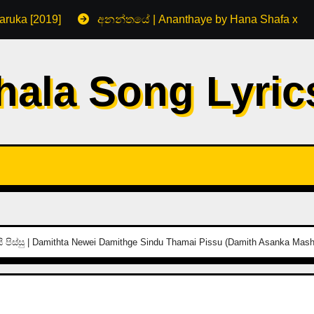
aruka [2019]
අනන්තයේ | Ananthaye by Hana Shafa x R
hala Song Lyri
තමයි පිස්සු | Damithta Newei Damithge Sindu Thamai Pissu (Damith Asanka Mas