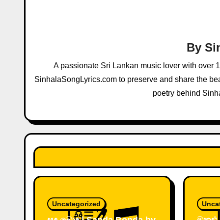
a
v
i
By
Si
g
A passionate Sri Lankan music lover with over 
a
SinhalaSongLyrics.com to preserve and share the beau
poetry behind Sinh
t
i
o
n
Uncategorized
Unca
සඳ බොඳ | Sanda Bonda by
මකුළු