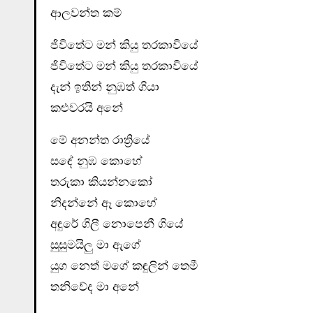
ආලවන්ත කම්
ජිවිතේට මන් කියු තරකාවියේ
ජිවිතේට මන් කියු තරකාවියේ
දැන් ඉතින් නුඹත් ගියා
කළුවරයි අනේ
මේ අනන්ත රාත්‍රියේ
සඳේ නුඹ කොහේ
තරුකා කියන්නකෝ
නිදන්නේ ඈ කොහේ
අඳුරේ ගිලී නොපෙනී ගියේ
සුසුමයිලු මා ඇගේ
යුග නෙත් මගේ කඳුලින් තෙමී
තනිවේද මා අනේ