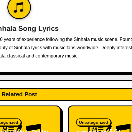
nhala Song Lyrics
10 years of experience following the Sinhala music scene. Foun
ty of Sinhala lyrics with music fans worldwide. Deeply interest
ala classical and contemporary music.
Related Post
tegorized
Uncategorized
 දැල් | Makulu Dal by
දැනෙනවා බඩගිනී |