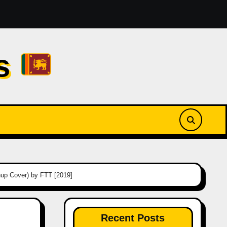
amesses Reezy [2026]
නුඹ ඉන්නවානම් | Numba Innawan
cs
hup Cover) by FTT [2019]
Recent Posts