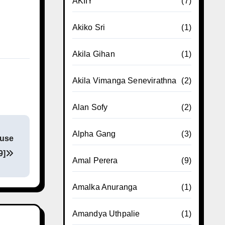
AKIIY
(7)
Akiko Sri
(1)
Akila Gihan
(1)
Akila Vimanga Senevirathna
(2)
Alan Sofy
(2)
Alpha Gang
(3)
ouse
9]
Amal Perera
(9)
Amalka Anuranga
(1)
Amandya Uthpalie
(1)