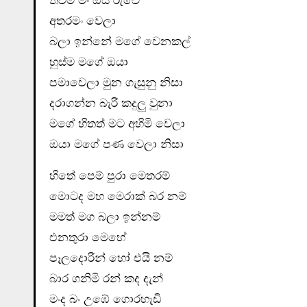
තවම මං ඔය රුවේ
අතරමං වෙලා
බලා ඉන්නේ මගේ වෙනකල්
හුස්ම මගේ ඔයා
පමාවෙලා මුන ගැසුනු නිසා
දරාගන්න බැරි කදුලු වුනා
මගේ හිතත් මට අහිමි වෙලා
ඔයා මගේ පණ වෙලා නිසා
හිතේ පෙම් පුරා මෙතරම්
මොටද මහ මෙරාක් බර නම්
මමත් මග බලා ඉන්නම්
එනතුරා මෙහේ
පෑලදොරින් හෝ එයි නම්
බාර ගනිමි රන් කද දැන්
මංද බං උඹේ ගොරහැඩි