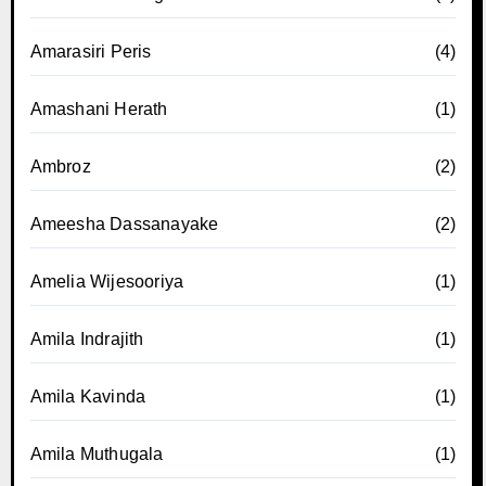
Amarasiri Peris
(4)
Amashani Herath
(1)
Ambroz
(2)
Ameesha Dassanayake
(2)
Amelia Wijesooriya
(1)
Amila Indrajith
(1)
Amila Kavinda
(1)
Amila Muthugala
(1)