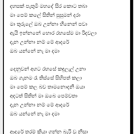
දහසක් පැතුමි මහදේ සිර කොට තබා
මා පෙම් කලේ සිතින් සුසුමන් දරා
මා තුරුලේ ඔබ උන්නා හීනෙන් පවා
ඇයි ඉන්නනේ හොර රහසේම මා රිදවලා
දැන උන්නා නම් මේ ආදරේ
ඔබ යන්නේ නෑ මා දමා
දෙනුවන් අගට රහසේ කඳුලැල් උනා
ඔබ ගැනම රෑ තිස්සේ සිහිපත් කලා
මා පෙම් කල බව තාමනොදනී ඔයා
අදටත් සිතින් මා ඔබෙ පෙම්වතා
දැන උන්නා නම් මේ ආදරේ
ඔබ යන්නේ නෑ මා දමා
ආදරේ තරම් කියා ගන්න බැරි වූ නිසා