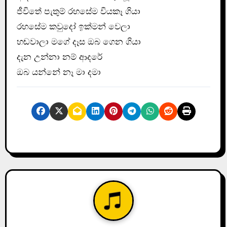
ජීවිතේ පැතුම් රහසේම වියකෑ ගියා
රහසේම කවුදෝ ඉක්මන් වෙලා
හඬවාලා මගේ දෑස ඔබ ගෙන ගියා
දැන උන්නා නම් ආදරේ
ඔබ යන්නේ නෑ මා දමා