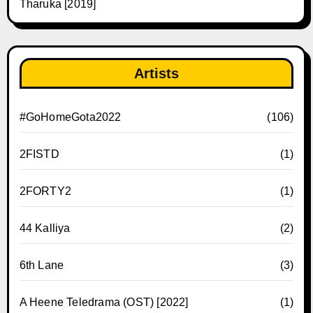
Tharuka [2019]
Artists
#GoHomeGota2022
(106)
2FISTD
(1)
2FORTY2
(1)
44 Kalliya
(2)
6th Lane
(3)
A Heene Teledrama (OST) [2022]
(1)