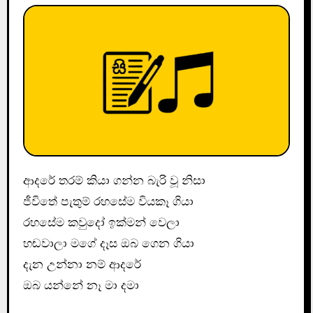
ආදරේ තරම් කියා ගන්න බැරි වූ නිසා
ජීවිතේ පැතුම් රහසේම වියකෑ ගියා
රහසේම කවුදෝ ඉක්මන් වෙලා
හඬවාලා මගේ දෑස ඔබ ගෙන ගියා
දැන උන්නා නම් ආදරේ
ඔබ යන්නේ නෑ මා දමා