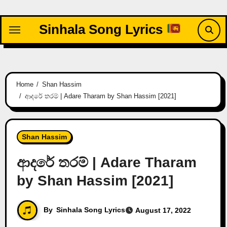
Skip
to
Sinhala Song Lyrics
content
Home
Shan Hassim
ආදරේ තරම් | Adare Tharam by Shan Hassim [2021]
Shan Hassim
ආදරේ තරම් | Adare Tharam
by Shan Hassim [2021]
By
Sinhala Song Lyrics
August 17, 2022