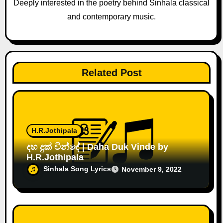
i
Deeply interested in the poetry behind Sinhala classical
and contemporary music.
o
n
Related Post
H.R.Jothipala
දහ දුක් වින්දේ | Daha Duk Vinde by
H.R.Jothipala
Sinhala Song Lyrics
November 9, 2022