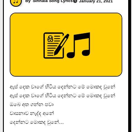
By
Sinhala Song Lyrics
January 21, 2021
ඇස්‌ දෙක වාගේ හිටිය දෙන්නට මේ මොකද වුනේ
ඇස්‌ දෙක වාගේ හිටිය දෙන්නට මේ මොකද වුනේ
ඔබෙ අත ගන්න පවා
වාසනාව නැද්ද අනේ
දෙන්නට මොකද වුනේ…