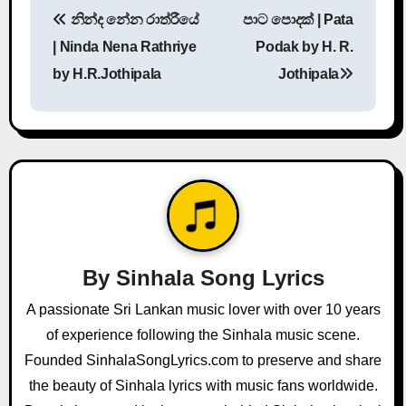
P
නින්ද නේන රාත්රීයේ
පාට පොදක් | Pata
o
| Ninda Nena Rathriye
Podak by H. R.
s
by H.R.Jothipala
Jothipala
t
n
a
v
i
By
Sinhala Song Lyrics
g
A passionate Sri Lankan music lover with over 10 years
a
of experience following the Sinhala music scene.
Founded SinhalaSongLyrics.com to preserve and share
t
the beauty of Sinhala lyrics with music fans worldwide.