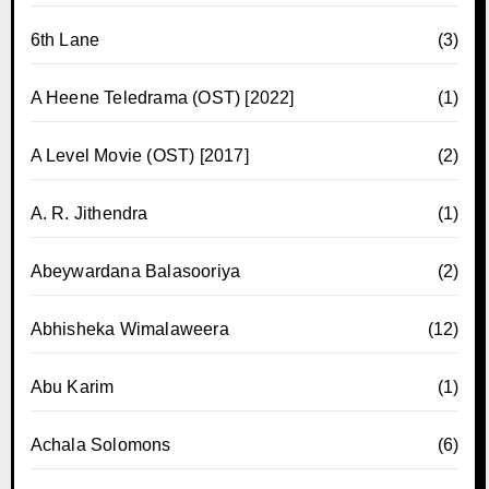
6th Lane
(3)
A Heene Teledrama (OST) [2022]
(1)
A Level Movie (OST) [2017]
(2)
A. R. Jithendra
(1)
Abeywardana Balasooriya
(2)
Abhisheka Wimalaweera
(12)
Abu Karim
(1)
Achala Solomons
(6)