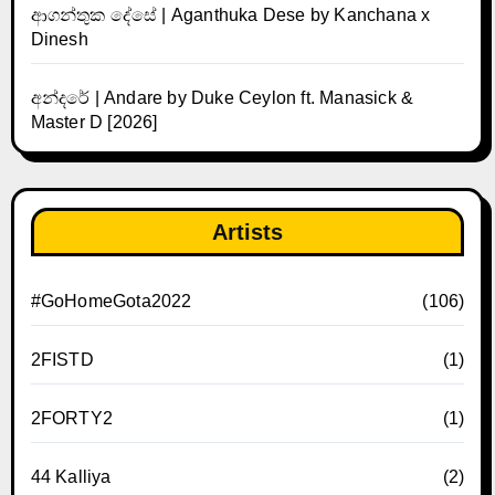
ආගන්තුක දේසේ | Aganthuka Dese by Kanchana x
Dinesh
අන්දරේ | Andare by Duke Ceylon ft. Manasick &
Master D [2026]
Artists
#GoHomeGota2022
(106)
2FISTD
(1)
2FORTY2
(1)
44 Kalliya
(2)