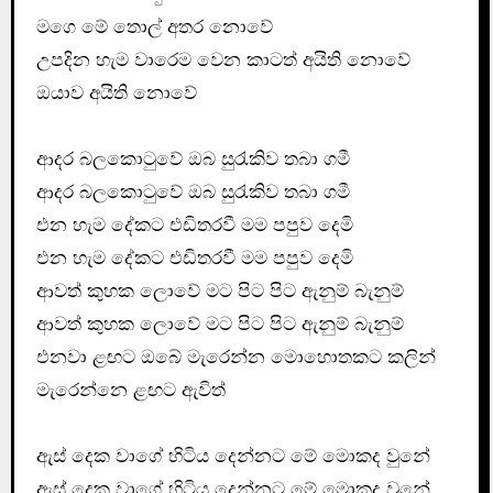
මගෙ මේ තොල් අතර නොවේ
උපදින හැම වාරෙම වෙන කාටත් අයිති නොවේ
ඔයාව අයිති නොවේ
ආදර බලකොටුවේ ඔබ සුරැකිව තබා ගමී
ආදර බලකොටුවේ ඔබ සුරැකිව තබා ගමී
එන හැම දේකට එඩිතරවී මම පපුව දෙමි
එන හැම දේකට එඩිතරවී මම පපුව දෙමි
ආවත් කුහක ලොවේ මට පිට පිට ඇනුම් බැනුම්
ආවත් කුහක ලොවේ මට පිට පිට ඇනුම් බැනුම්
එනවා ළඟට ඔබේ මැරෙන්න මොහොතකට කලින්
මැරෙන්නෙ ළඟට ඇවිත්
ඇස්‌ දෙක වාගේ හිටිය දෙන්නට මේ මොකද වුනේ
ඇස්‌ දෙක වාගේ හිටිය දෙන්නට මේ මොකද වුනේ