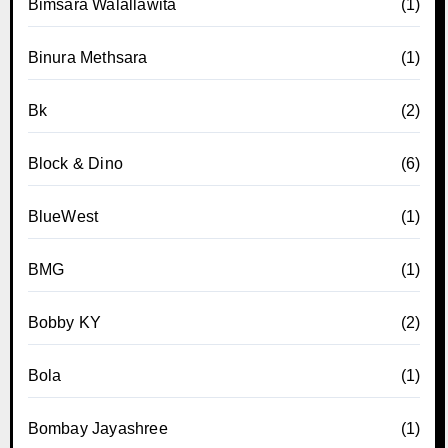
Bimsara Walallawita
(1)
Binura Methsara
(1)
Bk
(2)
Block & Dino
(6)
BlueWest
(1)
BMG
(1)
Bobby KY
(2)
Bola
(1)
Bombay Jayashree
(1)