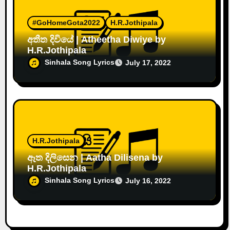
#GoHomeGota2022
H.R.Jothipala
අතීත දිවියේ | Atheetha Diwiye by
H.R.Jothipala
Sinhala Song Lyrics
July 17, 2022
H.R.Jothipala
ඈත දිලිසෙන | Aatha Dilisena by
H.R.Jothipala
Sinhala Song Lyrics
July 16, 2022