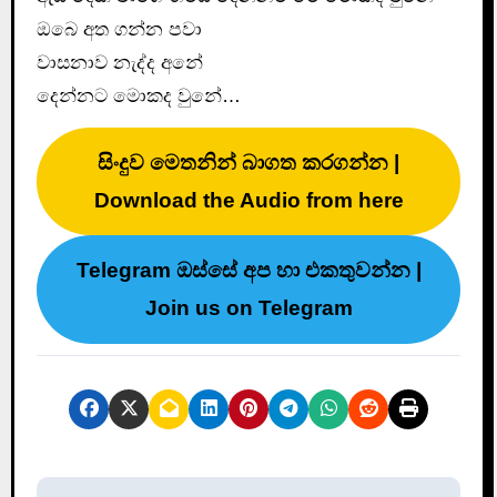
ඔබෙ අත ගන්න පවා
වාසනාව නැද්ද අනේ
දෙන්නට මොකද වුනේ…
සිංදුව මෙතනින් බාගත කරගන්න |
Download the Audio from here
Telegram ඔස්සේ අප හා එකතුවන්න |
Join us on Telegram