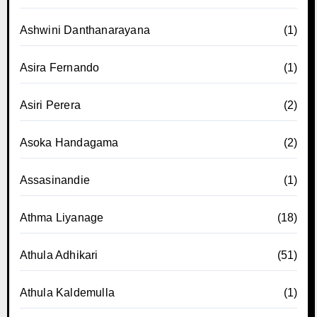
Ashwini Danthanarayana
(1)
Asira Fernando
(1)
Asiri Perera
(2)
Asoka Handagama
(2)
Assasinandie
(1)
Athma Liyanage
(18)
Athula Adhikari
(51)
Athula Kaldemulla
(1)