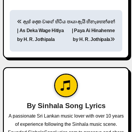
P
ඇස්‌ දෙක වාගේ හිටිය
පායා ඇයි හිනැහෙන්නේ
o
| As Deka Wage Hitiya
| Paya Ai Hinahenne
s
by H. R. Jothipala
by H. R. Jothipala
t
n
a
v
i
By
Sinhala Song Lyrics
g
A passionate Sri Lankan music lover with over 10 years
a
of experience following the Sinhala music scene.