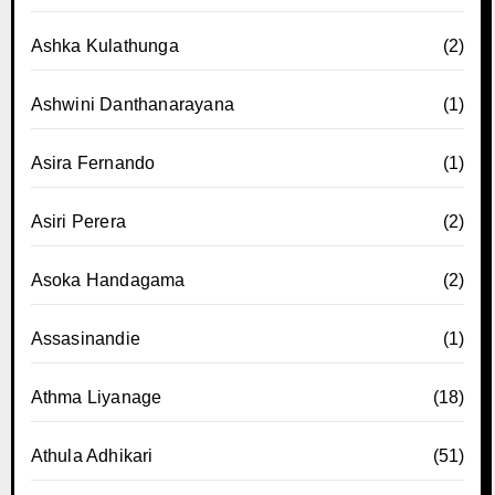
Ashka Kulathunga
(2)
Ashwini Danthanarayana
(1)
Asira Fernando
(1)
Asiri Perera
(2)
Asoka Handagama
(2)
Assasinandie
(1)
Athma Liyanage
(18)
Athula Adhikari
(51)