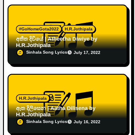
#GoHomeGota2022
H.R.Jothipala
අතීත දිවියේ | Atheetha Diwiye by
H.R.Jothipala
Sinhala Song Lyrics
July 17, 2022
H.R.Jothipala
ඈත දිලිසෙන | Aatha Dilisena by
H.R.Jothipala
Sinhala Song Lyrics
July 16, 2022