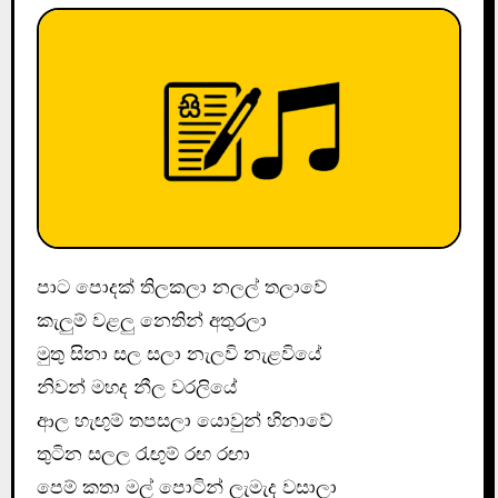
පාට පොදක් තිලකලා නලල් තලාවේ
කැලුම් වළලු නෙතින් අතුරලා
මුතු සිනා සල සලා නැලවි නැළවියේ
නිවන් මහද නීල වරලියේ
ආල හැඟුම් තපසලා යොවුන් හිනාවේ
තුටින සලල රැඟුම් රඟ රඟා
පෙම් කතා මල් පොටින් ලැමැද වසාලා