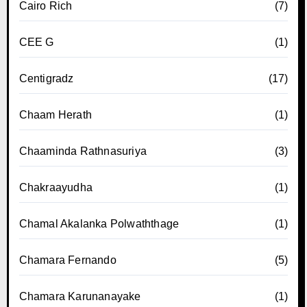
Cairo Rich
(7)
CEE G
(1)
Centigradz
(17)
Chaam Herath
(1)
Chaaminda Rathnasuriya
(3)
Chakraayudha
(1)
Chamal Akalanka Polwaththage
(1)
Chamara Fernando
(5)
Chamara Karunanayake
(1)