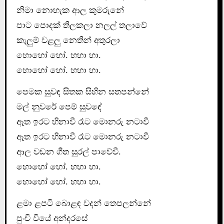
නිමා නොහැක ආල කුමරුනේ
පාට පොදක් තිලකලා නලල් තලාවේ
කැලුම් වළලු නෙතින් අතුරලා
හොහෝ හෝ. හහා හා.
හොහෝ හෝ. හහා හා.
පෙමක සුවඳ සිතක සිහින සතපන්නේ
මල් නුවරේ පෙම් සුවඳේ
ඈත ඉරට හිනාවී රෑට මොනරු නටාවී
ඈත ඉරට හිනාවී රෑට මොනරු නටාවී
ආල වඩන ගීත සුරල් පාවේවී.
හොහෝ හෝ. හහා හා.
හොහෝ හෝ. හහා හා.
ළමා ළපටි බොළඳ වදන් තෙපලන්නේ
පුංචි වියේ අන්දරසේ