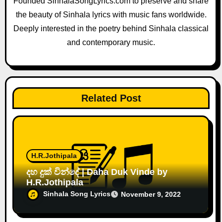
Founded SinhalaSongLyrics.com to preserve and share
t
the beauty of Sinhala lyrics with music fans worldwide.
i
Deeply interested in the poetry behind Sinhala classical
and contemporary music.
o
n
Related Post
H.R.Jothipala
දහ දුක් වින්දේ | Daha Duk Vinde by
H.R.Jothipala
Sinhala Song Lyrics
November 9, 2022