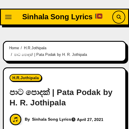
Skip
to
Sinhala Song Lyrics
content
Home
H.R.Jothipala
පාට පොදක් | Pata Podak by H. R. Jothipala
H.R.Jothipala
පාට පොදක් | Pata Podak by
H. R. Jothipala
By
Sinhala Song Lyrics
April 27, 2021