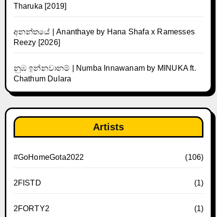
Tharuka [2019]
අනන්තයේ | Ananthaye by Hana Shafa x Ramesses
Reezy [2026]
නුඹ ඉන්නවානම් | Numba Innawanam by MINUKA ft.
Chathum Dulara
Artists
#GoHomeGota2022
(106)
2FISTD
(1)
2FORTY2
(1)