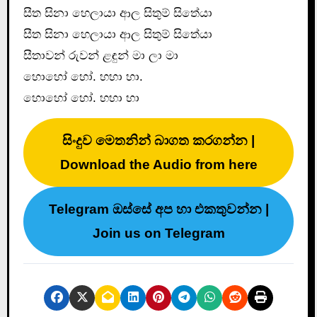
සීත සිනා හෙලායා ආල සිතුම් සිතේයා
සීත සිනා හෙලායා ආල සිතුම් සිතේයා
සීතාවන් රුවන් ළඳුන් මා ලා මා
හොහෝ හෝ. හහා හා.
හොහෝ හෝ. හහා හා
සිංදුව මෙතනින් බාගත කරගන්න |
Download the Audio from here
Telegram ඔස්සේ අප හා එකතුවන්න |
Join us on Telegram