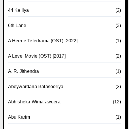
44 Kalliya
(2)
6th Lane
(3)
A Heene Teledrama (OST) [2022]
(1)
A Level Movie (OST) [2017]
(2)
A. R. Jithendra
(1)
Abeywardana Balasooriya
(2)
Abhisheka Wimalaweera
(12)
Abu Karim
(1)