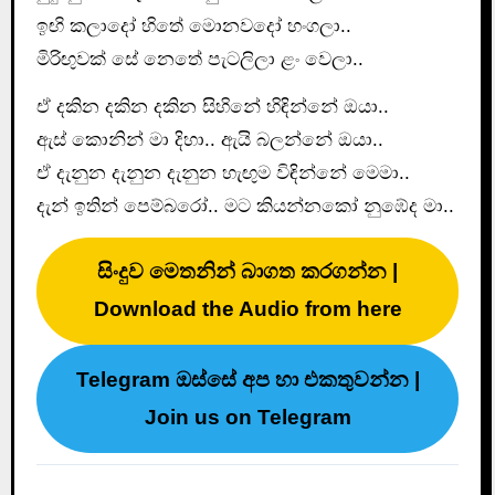
ඉඟි කලාදෝ හිතේ මොනවදෝ හංගලා..
මිරිඟුවක් සේ නෙතේ පැටලිලා ළං වෙලා..
ඒ දකින දකින දකින සිහිනේ හිඳින්නේ ඔයා..
ඇස් කොනින් මා දිහා.. ඇයි බලන්නේ ඔයා..
ඒ දැනුන දැනුන දැනුන හැඟුම විඳින්නේ මෙමා..
දැන් ඉතින් පෙම්බරෝ.. මට කියන්නකෝ නුඹේද මා..
සිංදුව මෙතනින් බාගත කරගන්න |
Download the Audio from here
Telegram ඔස්සේ අප හා එකතුවන්න |
Join us on Telegram