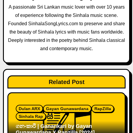
a
A passionate Sri Lankan music lover with over 10 years
of experience following the Sinhala music scene.
t
Founded SinhalaSongLyrics.com to preserve and share
i
the beauty of Sinhala lyrics with music fans worldwide.
o
Deeply interested in the poetry behind Sinhala classical
and contemporary music.
n
Related Post
Dulan ARX
Gayan Gunawardana
RapZilla
Sinhala Rap
ගනංකාරී | Ganankari by Gayan
Gunawardana X Rapzilla [2024]