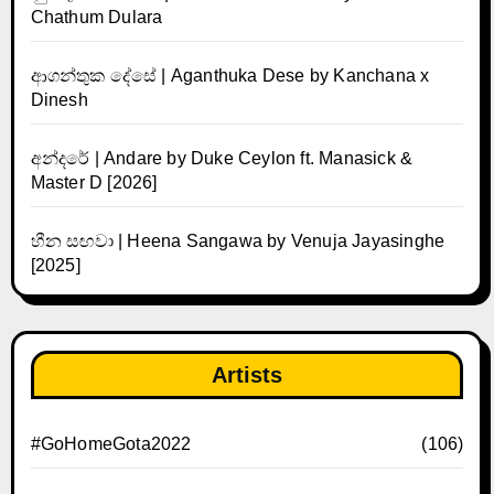
Chathum Dulara
ආගන්තුක දේසේ | Aganthuka Dese by Kanchana x
Dinesh
අන්දරේ | Andare by Duke Ceylon ft. Manasick &
Master D [2026]
හීන සඟවා | Heena Sangawa by Venuja Jayasinghe
[2025]
Artists
#GoHomeGota2022
(106)