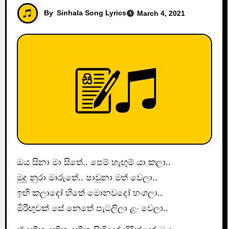
By
Sinhala Song Lyrics
March 4, 2021
ඔය සිනා මා සිතේ.. පෙම් හැඟුම් යා කලා..
මුදු නුරා මාරුතේ.. පාවුනා මත් වෙලා..
ඉඟි කලාදෝ හිතේ මොනවදෝ හංගලා..
මිරිඟුවක් සේ නෙතේ පැටලිලා ළං වෙලා..