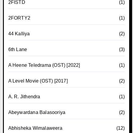
2FISTD
(1)
2FORTY2
(1)
44 Kalliya
(2)
6th Lane
(3)
A Heene Teledrama (OST) [2022]
(1)
A Level Movie (OST) [2017]
(2)
A. R. Jithendra
(1)
Abeywardana Balasooriya
(2)
Abhisheka Wimalaweera
(12)