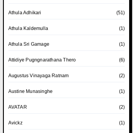
Athula Adhikari
(51)
Athula Kaldemulla
(1)
Athula Sri Gamage
(1)
Attidiye Pugngnarathana Thero
(6)
Augustus Vinayaga Ratnam
(2)
Austine Munasinghe
(1)
AVATAR
(2)
Avickz
(1)