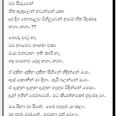
මම සීරුවෙන්
හිත ඇතුලෙන් නටන්නේ යකා
දුර දිග නොබැලුව විහිලුවෙන් නුඹේ හිත රිදුණාද
නගා..නගා..??
බොරු චාටු නෑ
මම නාහෙට නාහන එකා
ඔයා එනවානං ඉතිං කාරි නෑ
හඳ පානෙම යමුද නගා..නගා..
ඒ දකින දකින දකින සිහිනේ හිඳින්නේ ඔයා..
ඇස් කොනින් මා දිහා.. ඇයි බලන්නේ ඔයා..
ඒ දැනුන දැනුන දැනුන හැඟුම විඳින්නේ මෙමා..
දැන් ඉතින් පෙම්බරෝ.. මට කියන්නකෝ නුඹේද මා..
ඔය සිනා මා සිතේ.. පෙම් හැඟුම් යා කලා..
මුදු නුරා මාරුතේ.. පාවුනා මත් වෙලා..