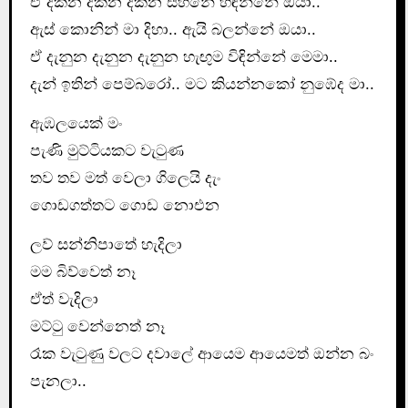
ඒ දකින දකින දකින සිහිනේ හිඳින්නේ ඔයා..
ඇස් කොනින් මා දිහා.. ඇයි බලන්නේ ඔයා..
ඒ දැනුන දැනුන දැනුන හැඟුම විඳින්නේ මෙමා..
දැන් ඉතින් පෙම්බරෝ.. මට කියන්නකෝ නුඹේද මා..
ඇඹලයෙක් මං
පැණි මුට්ටියකට වැටුණ
තව තව මත් වෙලා ගිලෙයි දැං
ගොඩගත්තට ගොඩ නොඑන
ලව් සන්නිපාතේ හැදිලා
මම බිව්වෙත් නෑ
ඒත් වැදිලා
මට්ටු වෙන්නෙත් නෑ
රෑක වැටුණු වලට දවාලේ ආයෙම ආයෙමත් ඔන්න බං
පැනලා..