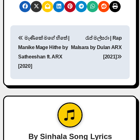
P
මැණිකේ මගේ හිතේ |
රැප් මල්සරා | Rap
o
Manike Mage Hithe by
Malsara by Dulan ARX
s
Satheeshan ft. ARX
[2021]
[2020]
t
n
a
v
i
g
By
Sinhala Song Lyrics