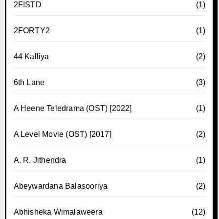
2FISTD
(1)
2FORTY2
(1)
44 Kalliya
(2)
6th Lane
(3)
A Heene Teledrama (OST) [2022]
(1)
A Level Movie (OST) [2017]
(2)
A. R. Jithendra
(1)
Abeywardana Balasooriya
(2)
Abhisheka Wimalaweera
(12)