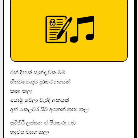
එක් දිනක් සැන්දෑවක මම
හිතවතෙකුට දුරකථනයෙන්
කතා කලා
යොමු වෙලා වැරදි අංකයක්
අන් කෙලවර සිටි අගනක් කතා කලා
සුමිහිරි ලස්සන ඒ පියකරු හඩ
හදවත වසග කලා