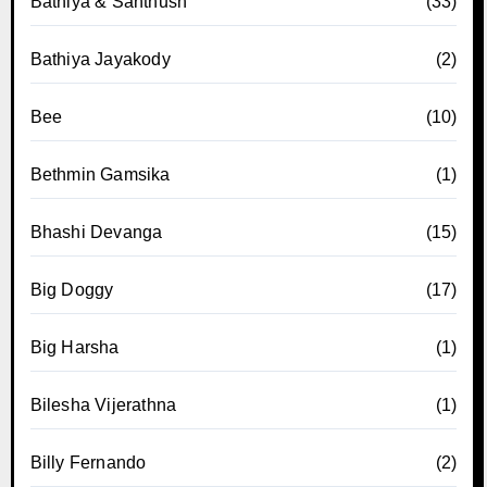
Bathiya & Santhush
(33)
Bathiya Jayakody
(2)
Bee
(10)
Bethmin Gamsika
(1)
Bhashi Devanga
(15)
Big Doggy
(17)
Big Harsha
(1)
Bilesha Vijerathna
(1)
Billy Fernando
(2)