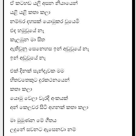
ඒ කටහඩ යලි අසන නියායෙන්
යළි යළි කතා කලා
නම්බර දහසක් යොමුකර වූයෙමි
එද හමුවූයේ නෑ
කැලඹුන මා සිත
ඇතිවුනු සෙනෙහස ඉන් අඩුවූයේ නෑ
ඉන් අඩුවූයේ නෑ
එක් දිනක් සැන්දෑවක මම
හිතවතෙකුට දුරකථනයෙන්
කතා කලා
යොමු වෙලා වැරදි අංකයක්
අන් කෙලවර සිටි අගනක් කතා කලා
මා මුමුණන මේ ගීතය
ලදුනේ සවනට ඇසෙනවා නම්