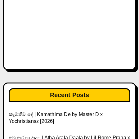
Recent Posts
කැමතිම දේ | Kamathima De by Master D x
Yochristiansz [2026]
අත ඇරලා දාලා | Atha Arala Daala by Lil Rome Praba x