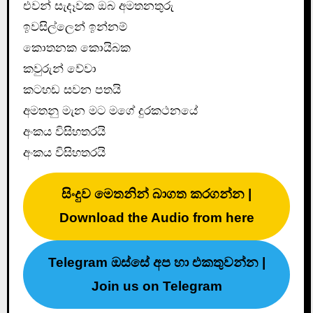
එවන් සැදෑවක ඔබ අමතනතුරු
ඉවසිල්ලෙන් ඉන්නම්
කොතනක කොයිබක
කවුරුන් වේවා
කටහඩ සවන පතයි
අමතනු මැන මට මගේ දුරකථනයේ
අංකය විසිහතරයි
අංකය විසිහතරයි
සිංදුව මෙතනින් බාගත කරගන්න |
Download the Audio from here
Telegram ඔස්සේ අප හා එකතුවන්න |
Join us on Telegram