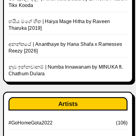
Tikx Kooda
හයිය මගේ හිත | Haiya Mage Hitha by Raveen
Tharuka [2019]
අනන්තයේ | Ananthaye by Hana Shafa x Ramesses
Reezy [2026]
නුඹ ඉන්නවානම් | Numba Innawanam by MINUKA ft.
Chathum Dulara
Artists
#GoHomeGota2022
(106)