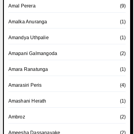
Amal Perera
(9)
Amalka Anuranga
(1)
Amandya Uthpalie
(1)
Amapani Galmangoda
(2)
Amara Ranatunga
(1)
Amarasiri Peris
(4)
Amashani Herath
(1)
Ambroz
(2)
Ameesha Dassanayake
(2)