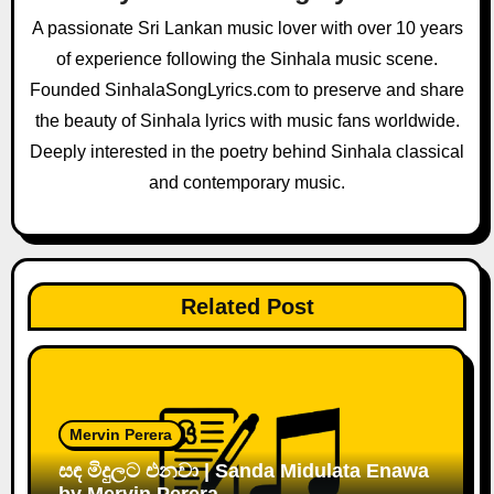
g
A passionate Sri Lankan music lover with over 10 years
a
of experience following the Sinhala music scene.
Founded SinhalaSongLyrics.com to preserve and share
t
the beauty of Sinhala lyrics with music fans worldwide.
i
Deeply interested in the poetry behind Sinhala classical
and contemporary music.
o
n
Related Post
Mervin Perera
සඳ මිදුලට එනවා | Sanda Midulata Enawa