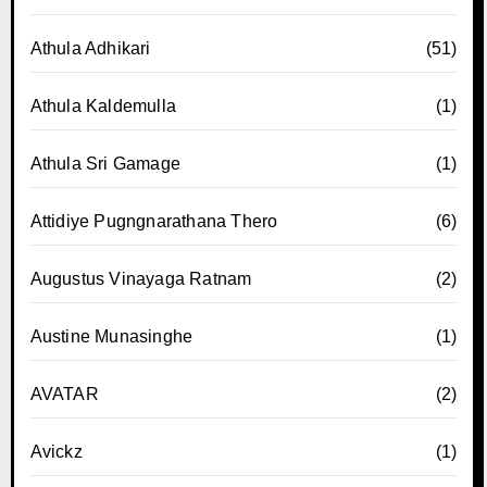
Athula Adhikari
(51)
Athula Kaldemulla
(1)
Athula Sri Gamage
(1)
Attidiye Pugngnarathana Thero
(6)
Augustus Vinayaga Ratnam
(2)
Austine Munasinghe
(1)
AVATAR
(2)
Avickz
(1)