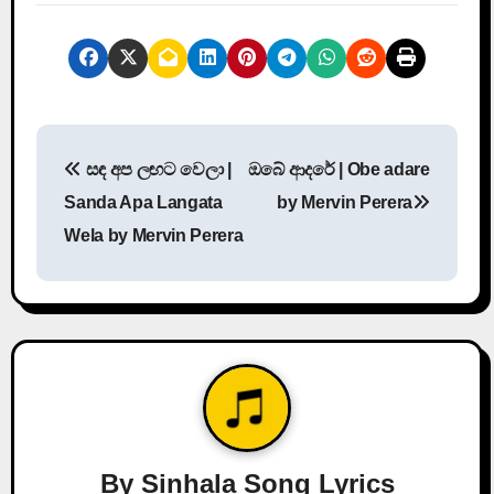
P
සඳ අප ලඟට වෙලා |
ඔබේ ආදරේ | Obe adare
o
Sanda Apa Langata
by Mervin Perera
s
Wela by Mervin Perera
t
n
a
v
i
By
Sinhala Song Lyrics