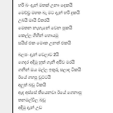
හරි බං දැන් මතක් උනා දෙකයි
මෙච්ච්‍ර මහත බැ මට දැන් හරි දුකයි
උබයි මායි විතරයි
මෙතන නැහැනේ වෙන පුකයි
කෙල්ල ගිහින් හොයමු
සයිස් එක මොක උනත් එකයි
බලපං දැන් වෙලාව 2යි
ගෙදර අදිමු හුත් ගෑනි අපිව මරයි
ගනින් ඔය මල්ල ඉතුරු සලාද ටිකයි
ඊයේ ගහපු චුට්ටයි
අලුත් බඩු ටිකයි
ඇද අස්සේ තියෙනවා ඊයේ ගෙනාපු
තනමල්විල බඩු
අදිමු දැන් උඩ