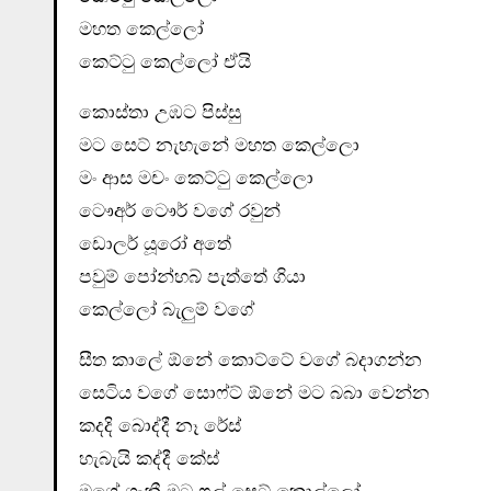
මහත කෙල්ලෝ
කෙට්ටු කෙල්ලෝ ඒයි
කොස්තා උඹට පිස්සු
මට සෙට් නැහැනේ මහත කෙල්ලො
මං ආස මචං කෙට්ටු කෙල්ලො
ටෞඅර් ටෞර් වගේ රවුන්
ඩොලර් යූරෝ අතේ
පවුම් පෝන්හබ් පැත්තේ ගියා
කෙල්ලෝ බැලුම් වගේ
සීත කාලේ ඕනේ කොට්ටේ වගේ බදාගන්න
සෙටිය වගේ සොෆ්ට් ඕනේ මට බබා වෙන්න
කදදි බොද්දී නෑ රේස්
හැබැයි කද්දී කේස්