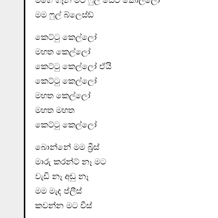
මගේ ගෑනී මට ෆුල් සෙට් කොල්ලෝ
මම ෆුල් බ්ලෙස්ඩ්
කෙට්ටු කෙල්ලෝ
මහත කෙල්ලෝ
කෙට්ටු කෙල්ලෝ ඒයි
කෙට්ටු කෙල්ලෝ
මහත කෙල්ලෝ
මහත මහත
කෙට්ටු කෙල්ලෝ
බොන්නේ මම බ්‍රීස්
මාරු කරන්ට් නෑ මට
වැඩි නෑ අඩු නෑ
මම මැද ප්ලීස්
කවන්න මට චීස්