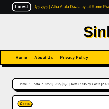
Skip
Latest
අත ඇරලා දාලා | Atha Arala Daala by Lil Rome Pr
to
content
Sin
Home
About Us
Privacy Policy
Home
Costa
කෙට්ටු කෙල්ලෝ | Kettu Kello by Costa [2021
Costa