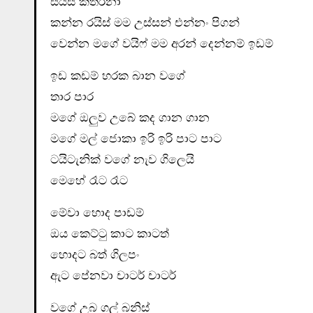
සයිස් කතරිනා
කන්න රයිස් මම උස්සන් එන්නං පිගන්
වෙන්න මගේ වයිෆ් මම අරන් දෙන්නම් ඉඩම්
ඉඩ කඩම් හරක බාන වගේ
තාර පාර
මගේ ඔලුව උබේ කද ගාන ගාන
මගේ මල් ජොකා ඉරි ඉරි පාට පාට
ටයිටැනික් වගේ නැව ගිලෙයි
මෙහේ රෑට රෑට
මේවා හොද පාඩම්
ඔය කෙට්ටු කාට කාටත්
හොදට බත් ගිලපං
ඇට පේනවා චාටර් චාටර්
වගේ උබ ගල් බනිස්