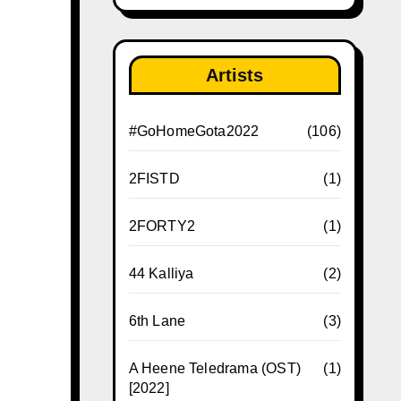
Artists
#GoHomeGota2022
(106)
2FISTD
(1)
2FORTY2
(1)
44 Kalliya
(2)
6th Lane
(3)
A Heene Teledrama (OST)
(1)
[2022]