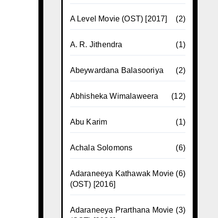
A Level Movie (OST) [2017]
(2)
A. R. Jithendra
(1)
Abeywardana Balasooriya
(2)
Abhisheka Wimalaweera
(12)
Abu Karim
(1)
Achala Solomons
(6)
Adaraneeya Kathawak Movie
(6)
(OST) [2016]
Adaraneeya Prarthana Movie
(3)