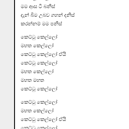
මම ආස ටී බනිස්
දැන් බිම උබව ගහන් දනිස්
කරන්නම් මම පනිස්
කෙට්ටු කෙල්ලෝ
මහත කෙල්ලෝ
කෙට්ටු කෙල්ලෝ ඒයි
කෙට්ටු කෙල්ලෝ
මහත කෙල්ලෝ
මහත මහත
කෙට්ටු කෙල්ලෝ
කෙට්ටු කෙල්ලෝ
මහත කෙල්ලෝ
කෙට්ටු කෙල්ලෝ ඒයි
කෙට්ටු කෙල්ලෝ