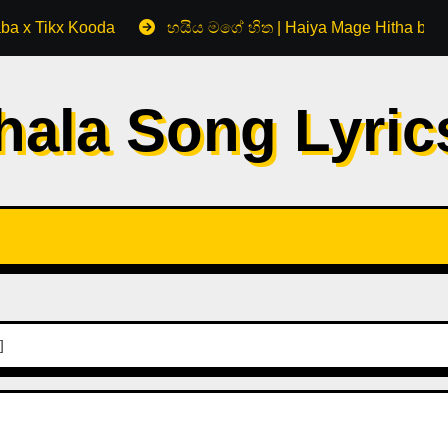
aba x Tikx Kooda
හයිය මගේ හිත | Haiya Mage Hitha by 
hala Song Lyri
]