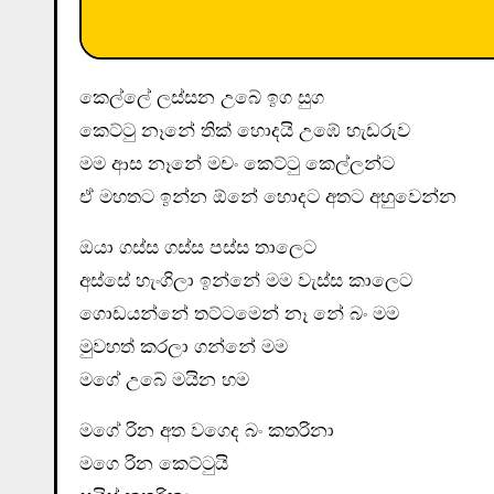
කෙල්ලේ ලස්සන උබේ ඉග සුග
කෙට්ටු නෑනේ තික් හොදයි උඹේ හැඩරුව
මම ආස නෑනේ මචං කෙට්ටු කෙල්ලන්ට
ඒ මහතට ඉන්න ඕනේ හොදට අතට අහුවෙන්න
ඔයා ගස්ස ගස්ස පස්ස තාලෙට
අස්සේ හැංගිලා ඉන්නේ මම වැස්ස කාලෙට
ගොඩයන්නේ තට්ටමෙන් නෑ නේ බං මම
මුවහත් කරලා ගන්නේ මම
මගේ උබේ මයින හම
මගේ රින අත වගෙද බං කතරිනා
මගෙ රින කෙට්ටුයි