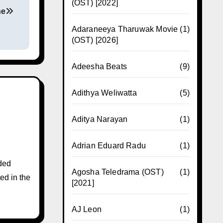
(OST) [2022]
he
Adaraneeya Tharuwak Movie
(1)
(OST) [2026]
Adeesha Beats
(9)
Adithya Weliwatta
(5)
Aditya Narayan
(1)
Adrian Eduard Radu
(1)
ded
Agosha Teledrama (OST)
(1)
ed in the
[2021]
AJ Leon
(1)