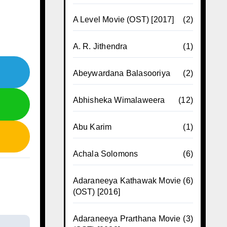
A Level Movie (OST) [2017]
(2)
A. R. Jithendra
(1)
Abeywardana Balasooriya
(2)
Abhisheka Wimalaweera
(12)
Abu Karim
(1)
Achala Solomons
(6)
Adaraneeya Kathawak Movie
(6)
(OST) [2016]
Adaraneeya Prarthana Movie
(3)