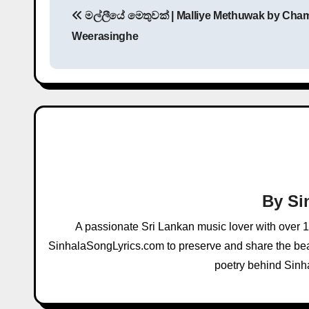
මල්ලීයේ මෙතුවක් | Malliye Methuwak by Cha
o
Weerasinghe
s
t
n
a
v
i
By
Si
g
A passionate Sri Lankan music lover with over 
a
SinhalaSongLyrics.com to preserve and share the beau
poetry behind Sinh
t
i