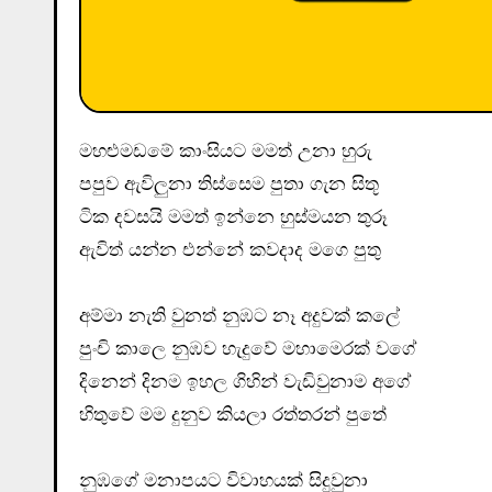
මහළුමඩමේ කාංසියට මමත් උනා හුරු
පපුව ඇවිලුනා තිස්‌සෙම පුතා ගැන සිතූ
ටික දවසයි මමත් ඉන්නෙ හුස්‌මයන තුරූ
ඇවිත් යන්න එන්නේ කවදාද මගෙ පුතු
අම්මා නැති වුනත් නුඹට නෑ අදුවක්‌ කලේ
පුංචි කාලෙ නුඹව හැදුවේ මහාමෙරක්‌ වගේ
දිනෙන් දිනම ඉහල ගිහින් වැඩිවුනාම අගේ
හිතුවේ මම දුනුව කියලා රත්තරන් පුතේ
නුඹගේ මනාපයට විවාහයක්‌ සිදුවුනා