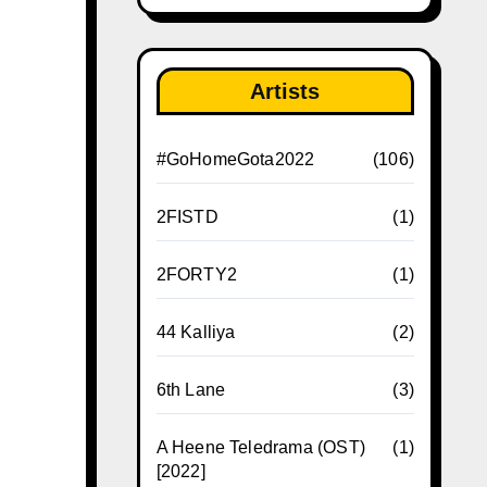
Artists
#GoHomeGota2022
(106)
2FISTD
(1)
2FORTY2
(1)
44 Kalliya
(2)
6th Lane
(3)
A Heene Teledrama (OST)
(1)
[2022]