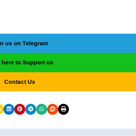
in us on Telegram
k here to Support us
Contact Us