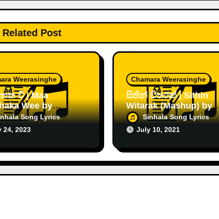
Related Post
ara Weerasinghe
Chamara Weerasinghe
තක වී | Maa
සිතින් විතරක් | Sithin
haka Wee by
Witarak (Mashup) by
ara Weerasinghe
Chamara Weerasingh
inhala Song Lyrics
Sinhala Song Lyrics
y 24, 2023
July 10, 2021