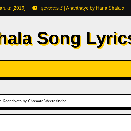
aruka [2019]
අනන්තයේ | Ananthaye by Hana Shafa x R
hala Song Lyri
 Kaansiyata by Chamara Weerasinghe