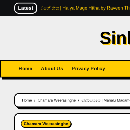
Skip
Latest
හයිය මගේ හිත | Haiya Mage Hitha by Raveen Th
to
content
Sin
Home
About Us
Privacy Policy
Home
Chamara Weerasinghe
මහළුමඩමේ | Mahalu Madame
Chamara Weerasinghe