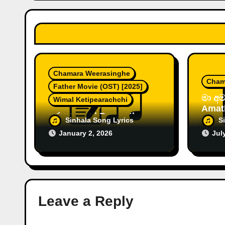
o
n
Chamara Weerasinghe
Cham
Father Movie (OST) [2025]
මා අම
Wimal Ketipearachchi
Amat
පරසතු යාය | Parasathu
Cham
Sinhala Song Lyrics
S
Yaya by Chamara
January 2, 2026
Jul
Weerasinghe [2026]
Leave a Reply