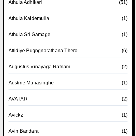
Athula Adhikari
(51)
Athula Kaldemulla
(1)
Athula Sri Gamage
(1)
Attidiye Pugngnarathana Thero
(6)
Augustus Vinayaga Ratnam
(2)
Austine Munasinghe
(1)
AVATAR
(2)
Avickz
(1)
Avin Bandara
(1)