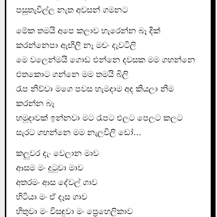
පසුතැවිල්ල නැත අවසන් ගමනට
මේක තමයි අපෙ කලාව හැරෙන්න බෑ දික්
කරන්නෙපා ඇඟිලි නෑ මචං දැවටිලි
මෙ වලෙන්මයි ගොඩ එන්නෙ දවසක මම ගහන්නෙ
එතකොට ගන්නෙ මම තමයි බිලි
රැප නිව්වා මගෙ පවස හැමදාම අද කියලා නිම
කරන්න බෑ
හමුදාවක් ඉන්නවා මට රැපට එලට පෙලට කලට
සැරට ගහන්නෙ මම නැලවිලි ඩෝ…
කලුවර දැං වෙලාන මාව
ආසම මං දුටුවා මාව
අතරමං ආස දේවල් ගාව
හිටියා මං ඒ දෑස ගාව
හිතුවා මං විසඳුවා මං ප්‍රෙහෙලිකාව