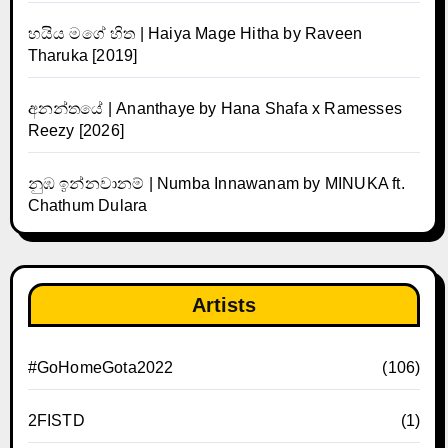
හයිය මගේ හිත | Haiya Mage Hitha by Raveen
Tharuka [2019]
අනන්තයේ | Ananthaye by Hana Shafa x Ramesses
Reezy [2026]
නුඹ ඉන්නවානම් | Numba Innawanam by MINUKA ft.
Chathum Dulara
Artists
#GoHomeGota2022
(106)
2FISTD
(1)