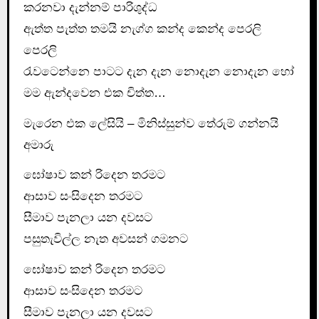
කරනවා දැන්නම් පාරිශුද්ධ
ඇත්ත පැත්ත තමයි නැග්ග කන්ද කෙන්ද පෙරලි
පෙරලි
රැවටෙන්නෙ පාටට දැන දැන නොදැන නොදැන හෝ
මම ඇන්දවෙන එක චිත්ත…
මැරෙන එක ලේසියි – මිනිස්සුන්ව තේරුම් ගන්නයි
අමාරු
ඝෝෂාව කන් රිදෙන තරමට
ආසාව සංසිදෙන තරමට
සීමාව පැනලා යන දවසට
පසුතැවිල්ල නැත අවසන් ගමනට
ඝෝෂාව කන් රිදෙන තරමට
ආසාව සංසිදෙන තරමට
සීමාව පැනලා යන දවසට