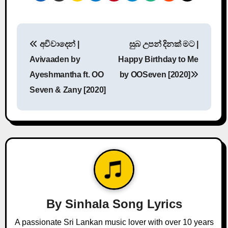
P
අවිවාදෙන් |
සුබ උපන් දිනක් මට |
o
Avivaaden by
Happy Birthday to Me
s
Ayeshmantha ft. OO
by OOSeven [2020]
Seven & Zany [2020]
t
n
a
v
i
g
By
Sinhala Song Lyrics
a
A passionate Sri Lankan music lover with over 10 years