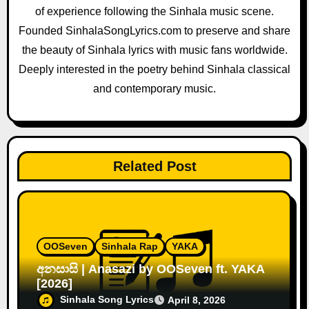
of experience following the Sinhala music scene.
t
Founded SinhalaSongLyrics.com to preserve and share
i
the beauty of Sinhala lyrics with music fans worldwide.
o
Deeply interested in the poetry behind Sinhala classical
and contemporary music.
n
Related Post
OOSeven
Sinhala Rap
YAKA
අනසාසි | Anasazi by OOSeven ft. YAKA
[2026]
Sinhala Song Lyrics
April 8, 2026