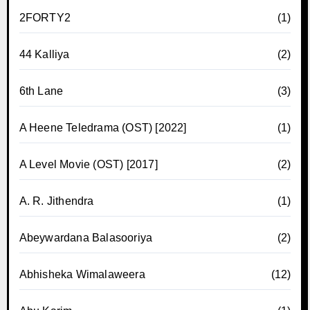
2FORTY2
(1)
44 Kalliya
(2)
6th Lane
(3)
A Heene Teledrama (OST) [2022]
(1)
A Level Movie (OST) [2017]
(2)
A. R. Jithendra
(1)
Abeywardana Balasooriya
(2)
Abhisheka Wimalaweera
(12)