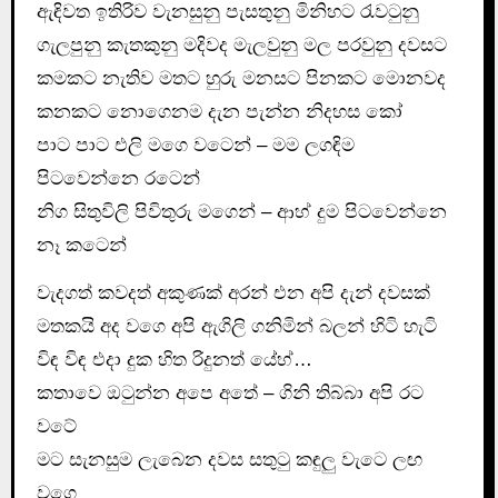
ඇඳිවත ඉතිරිව වැනසුනු පැසතුනු මිනිහට රැවටුනු
ගැලපුනු කැතකුනු මදිවද මැලවුනු මල පරවුනු දවසට
කමකට නැතිව මතට හුරු මනසට පිනකට මොනවද
කනකට නොගෙනම දැන පැන්න නිදහස කෝ
පාට පාට එලි මගෙ වටෙන් – මම ලගඳිම
පිටවෙන්නෙ රටෙන්
නිග සිතුවිලි පිවිතුරු මගෙන් – ආහ් දුම පිටවෙන්නෙ
නෑ කටෙන්
වැදගත් කවදත් අකුණක් අරන් එන අපි දැන් දවසක්
මතකයි අද වගෙ අපි ඇගිලි ගනිමින් බලන් හිටි හැටි
විඳ විඳ එදා දුක හිත රිදුනත් යේහ්…
කතාවෙ ඔටුන්න අපෙ අතේ – ගිනි තිබ්බා අපි රට
වටේ
මට සැනසුම ලැබෙන දවස සතුටු කඳුලු වැටෙ ලඟ
වගෙ