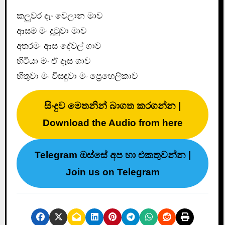
කලුවර දැං වෙලාන මාව
ආසම මං දුටුවා මාව
අතරමං ආස දේවල් ගාව
හිටියා මං ඒ දෑස ගාව
හිතුවා මං විසඳුවා මං ප්‍රෙහෙලිකාව
සිංදුව මෙතනින් බාගත කරගන්න |
Download the Audio from here
Telegram ඔස්සේ අප හා එකතුවන්න |
Join us on Telegram