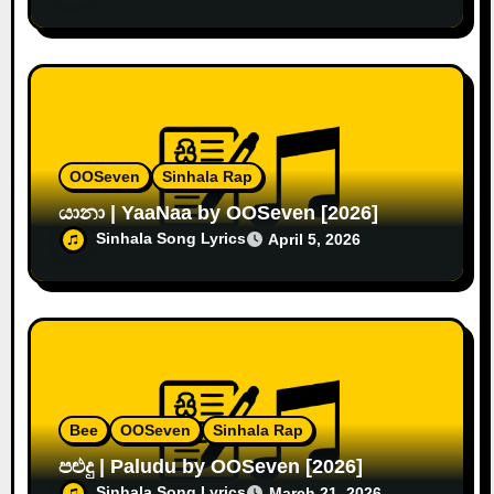
OOSeven
Sinhala Rap
යානා | YaaNaa by OOSeven [2026]
Sinhala Song Lyrics
April 5, 2026
Bee
OOSeven
Sinhala Rap
පළුදු | Paludu by OOSeven [2026]
Sinhala Song Lyrics
March 21, 2026