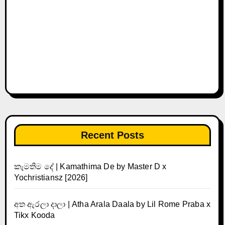
Recent Posts
කැමතිම දේ | Kamathima De by Master D x
Yochristiansz [2026]
අත ඇරලා දාලා | Atha Arala Daala by Lil Rome Praba x
Tikx Kooda