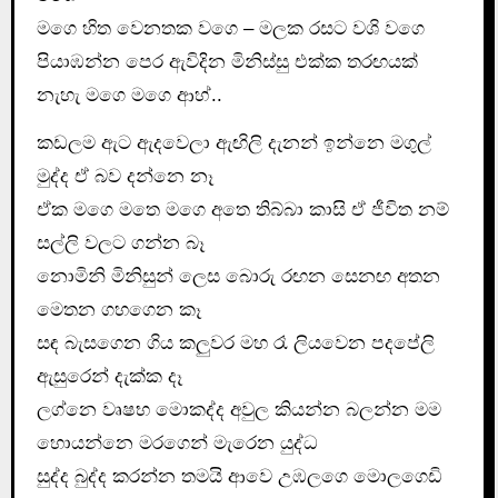
මගෙ හිත වෙනතක වගෙ – මලක රසට වශි වගෙ
පියාඹන්න පෙර ඇවිදින මිනිස්සු එක්ක තරඟයක්
නැහැ මගෙ මගෙ ආහ්..
කඩලම ඇට ඇදවෙලා ඇඟිලි දැනන් ඉන්නෙ මගුල්
මුද්ද ඒ බව දන්නෙ නෑ
ඒක මගෙ මතෙ මගෙ අතෙ තිබ්බා කාසි ඒ ජීවිත නම්
සල්ලි වලට ගන්න බෑ
නොමිනි මිනිසුන් ලෙස බොරු රඟන සෙනඟ අතන
මෙතන ගහගෙන කෑ
සඳ බැසගෙන ගිය කලුවර මහ රෑ ලියවෙන පදපේලි
ඇසුරෙන් දැක්ක දෑ
ලග්නෙ වෘෂභ මොකද්ද අවුල කියන්න බලන්න මම
හොයන්නෙ මරගෙන් මැරෙන යුද්ධ
සුද්ද බුද්ද කරන්න තමයි ආවෙ උඹලගෙ මොලගෙඩි