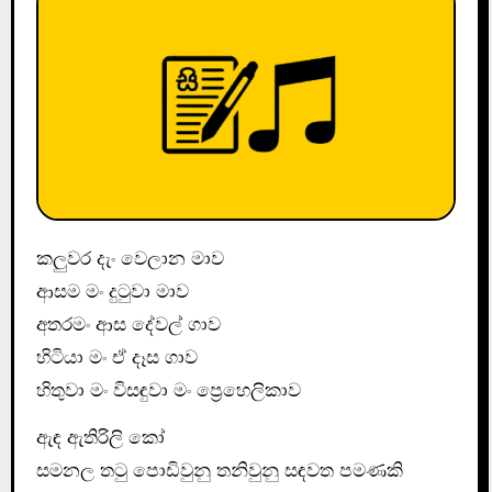
කලුවර දැං වෙලාන මාව
ආසම මං දුටුවා මාව
අතරමං ආස දේවල් ගාව
හිටියා මං ඒ දෑස ගාව
හිතුවා මං විසඳුවා මං ප්‍රෙහෙලිකාව
ඇඳ ඇතිරිලි කෝ
සමනල තටු පොඩිවුනු තනිවුනු සඳවත පමණකි