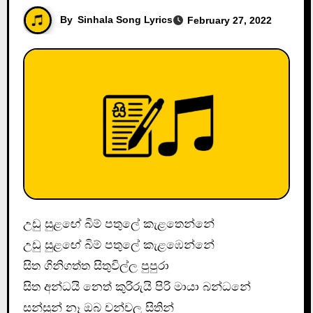
By
Sinhala Song Lyrics
February 27, 2022
උඩු සුළඟේ බිම් පතුලේ කැළතෙන්නේ
උඩු සුළඟේ බිම් පතුලේ කැළඹෙන්නේ
සිත ගිනිගත්ත සිතුවිල්ල පුපුරා
සිත අන්ධයි නෙත් කුරිරුයි පිරි මායා බන්ධනේ
සන්සුන් නෑ ඔබ චන්චල සිතින්