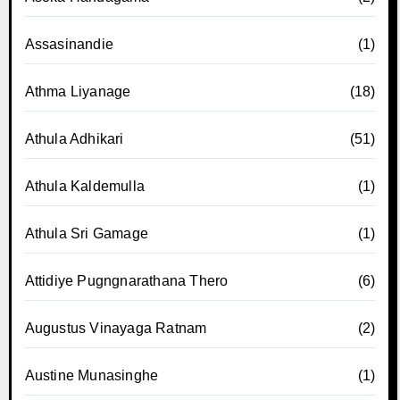
Assasinandie
(1)
Athma Liyanage
(18)
Athula Adhikari
(51)
Athula Kaldemulla
(1)
Athula Sri Gamage
(1)
Attidiye Pugngnarathana Thero
(6)
Augustus Vinayaga Ratnam
(2)
Austine Munasinghe
(1)