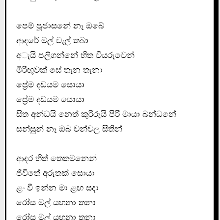
පෙම් පූජාසනේ නෑ ඔබේ
ආදරේ මල් වැල් තබා
අැයි පලිගන්නේ හිත වියරුවෙන්
මිරිඟුවක් සේ තැන තැනා
ප්‍රේම දඩයම සොයා
ප්‍රේම දඩයම සොයා
සිත අන්ධයි නෙත් කුරිරුයි පිරි මායා බන්ධනේ
සන්සුන් නෑ ඔබ චන්චල සිතින්
ආදර හිත් තෙතමනෙන්
ජිවිතේ අරුතක් සොයා
ළං වී ඉන්න මා ළඟ සදා
රෝස මල් යහනා තනා
රෝස මල් යහනා තනා