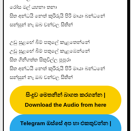
රෝස මල් යහනා තනා
සිත අන්ධයි නෙත් කුරිරුයි පිරි මායා බන්ධනේ
සන්සුන් නෑ ඔබ චන්චල සිතින්
උඩු සුළඟේ බිම් පතුලේ කැළතෙන්නේ
උඩු සුළඟේ බිම් පතුලේ කැළඹෙන්නේ
සිත ගිනිගත්ත සිතුවිල්ල පුපුරා
සිත අන්ධයි නෙත් කුරිරුයි පිරි මායා බන්ධනේ
සන්සුන් නෑ ඔබ චන්චල සිතින්
සිංදුව මෙතනින් බාගත කරගන්න |
Download the Audio from here
Telegram ඔස්සේ අප හා එකතුවන්න |