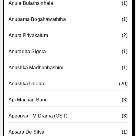
Anula Bulathsinhala
(1)
Anupama Bogahawaththa
(1)
Anura Priyakalum
(2)
Anuradha Sigera
(1)
Anushka Madhubhashini
(1)
Anushka Udana
(20)
Api Machan Band
(3)
Apoorwa FM Drama (OST)
(3)
Apsara De Silva
(1)