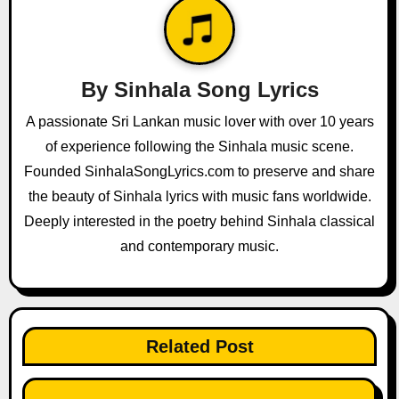
v
i
g
By
Sinhala Song Lyrics
a
A passionate Sri Lankan music lover with over 10 years
of experience following the Sinhala music scene.
t
Founded SinhalaSongLyrics.com to preserve and share
i
the beauty of Sinhala lyrics with music fans worldwide.
o
Deeply interested in the poetry behind Sinhala classical
and contemporary music.
n
Related Post