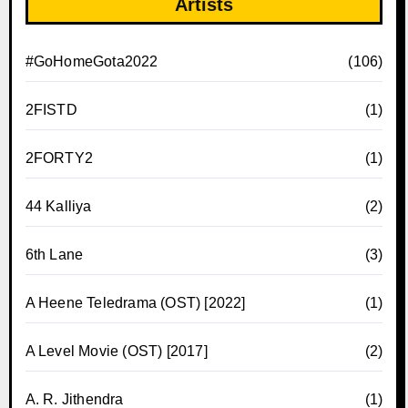
Artists
#GoHomeGota2022
(106)
2FISTD
(1)
2FORTY2
(1)
44 Kalliya
(2)
6th Lane
(3)
A Heene Teledrama (OST) [2022]
(1)
A Level Movie (OST) [2017]
(2)
A. R. Jithendra
(1)