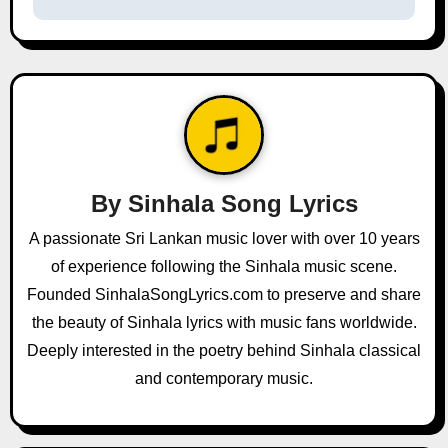
n
a
v
i
g
By
Sinhala Song Lyrics
a
A passionate Sri Lankan music lover with over 10 years
of experience following the Sinhala music scene.
t
Founded SinhalaSongLyrics.com to preserve and share
i
the beauty of Sinhala lyrics with music fans worldwide.
o
Deeply interested in the poetry behind Sinhala classical
and contemporary music.
n