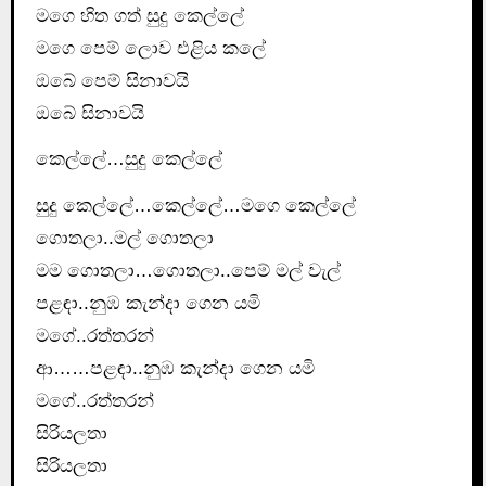
මගෙ හිත ගත් සුදු කෙල්ලේ
මගෙ පෙම් ලොව එළිය කලේ
ඔබේ පෙම් සිනාවයි
ඔබේ සිනාවයි
කෙල්ලේ…සුදු කෙල්ලේ
සුදු කෙල්ලේ…කෙල්ලේ…මගෙ කෙල්ලේ
ගොතලා..මල් ගොතලා
මම ගොතලා…ගොතලා..පෙම් මල් වැල්
පළඳා..නුඹ කැන්දා ගෙන යමි
මගේ..රත්තරන්
ආ……පළඳා..නුඹ කැන්දා ගෙන යමි
මගේ..රත්තරන්
සිරියලතා
සිරියලතා