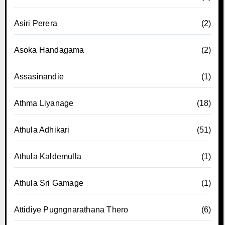
Asiri Perera
(2)
Asoka Handagama
(2)
Assasinandie
(1)
Athma Liyanage
(18)
Athula Adhikari
(51)
Athula Kaldemulla
(1)
Athula Sri Gamage
(1)
Attidiye Pugngnarathana Thero
(6)