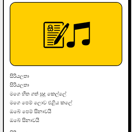
සිරියලතා
සිරියලතා
මගෙ හිත ගත් සුදු කෙල්ලේ
මගෙ පෙම් ලොව එළිය කලේ
ඔබේ පෙම් සිනාවයි
ඔබේ සිනාවයි