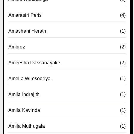
Amarasiri Peris
(4)
Amashani Herath
(1)
Ambroz
(2)
Ameesha Dassanayake
(2)
Amelia Wijesooriya
(1)
Amila Indrajith
(1)
Amila Kavinda
(1)
Amila Muthugala
(1)