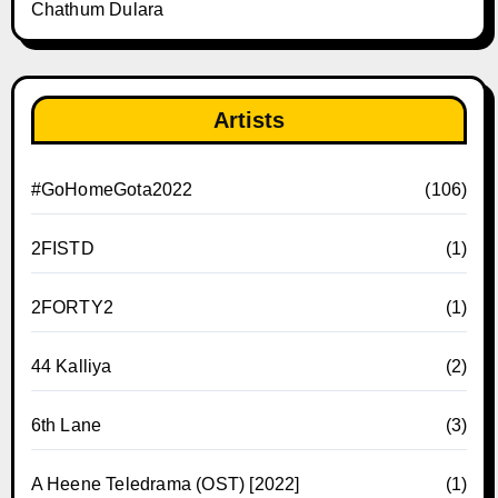
Chathum Dulara
Artists
#GoHomeGota2022
(106)
2FISTD
(1)
2FORTY2
(1)
44 Kalliya
(2)
6th Lane
(3)
A Heene Teledrama (OST) [2022]
(1)