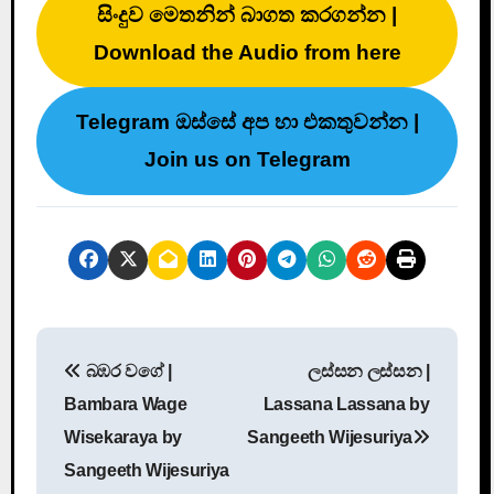
සිංදුව මෙතනින් බාගත කරගන්න |
Download the Audio from here
Telegram ඔස්සේ අප හා එකතුවන්න |
Join us on Telegram
P
බඹර වගේ |
ලස්සන ලස්සන |
o
Bambara Wage
Lassana Lassana by
s
Wisekaraya by
Sangeeth Wijesuriya
Sangeeth Wijesuriya
t