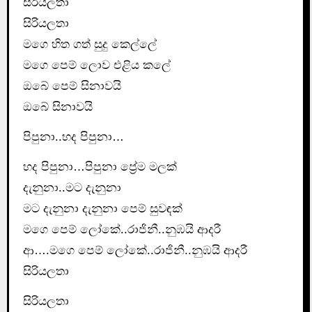
සිරියලතා
සිරියලතා
මගෙ හිත ගත් සුදු කෙල්ලේ
මගෙ පෙම් ලොව එළිය කලේ
ඔබේ පෙම් සිනාවයි
ඔබේ සිනාවයි
පිපුනා..හද පිපුනා…
හද පිපුනා…පිපුනා ප්‍රේම මලක්
දැනුනා..මට දැනුනා
මට දැනුනා දැනුනා පෙම් සුවඳක්
මගෙ පෙම් ලෝකේ..රාජිනී..නුඹයි ආදරී
ආ….මගෙ පෙම් ලෝකේ..රාජිනී..නුඹයි ආදරී
සිරියලතා
සිරියලතා