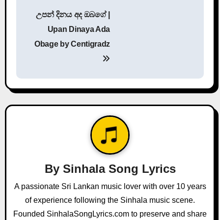
P
උපන් දිනය අද ඔබගේ |
o
Upan Dinaya Ada
s
Obage by Centigradz
t
n
a
v
i
g
By
Sinhala Song Lyrics
a
A passionate Sri Lankan music lover with over 10 years
of experience following the Sinhala music scene.
t
Founded SinhalaSongLyrics.com to preserve and share