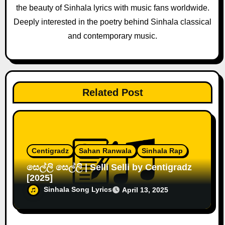
i
the beauty of Sinhala lyrics with music fans worldwide.
o
Deeply interested in the poetry behind Sinhala classical
and contemporary music.
n
Related Post
Centigradz
Sahan Ranwala
Sinhala Rap
සෙල්ලි සෙල්ලි | Selli Selli by Centigradz
[2025]
Sinhala Song Lyrics
April 13, 2025