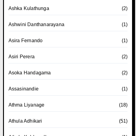
Ashka Kulathunga
(2)
Ashwini Danthanarayana
(1)
Asira Fernando
(1)
Asiri Perera
(2)
Asoka Handagama
(2)
Assasinandie
(1)
Athma Liyanage
(18)
Athula Adhikari
(51)