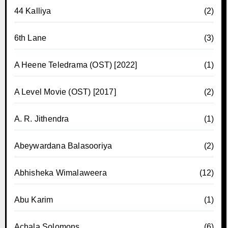
44 Kalliya
(2)
6th Lane
(3)
A Heene Teledrama (OST) [2022]
(1)
A Level Movie (OST) [2017]
(2)
A. R. Jithendra
(1)
Abeywardana Balasooriya
(2)
Abhisheka Wimalaweera
(12)
Abu Karim
(1)
Achala Solomons
(6)