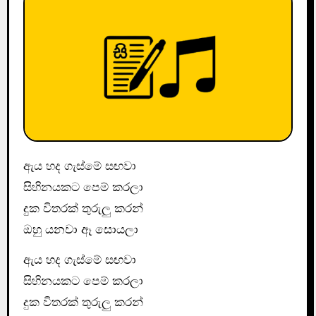
ඇය හද ගැස්මේ සඟවා
සිහිනයකට පෙම් කරලා
දුක විතරක් තුරුලු කරන්
ඔහු යනවා ඈ සොයලා
ඇය හද ගැස්මේ සඟවා
සිහිනයකට පෙම් කරලා
දුක විතරක් තුරුලු කරන්