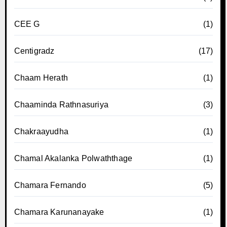
CEE G
(1)
Centigradz
(17)
Chaam Herath
(1)
Chaaminda Rathnasuriya
(3)
Chakraayudha
(1)
Chamal Akalanka Polwaththage
(1)
Chamara Fernando
(5)
Chamara Karunanayake
(1)