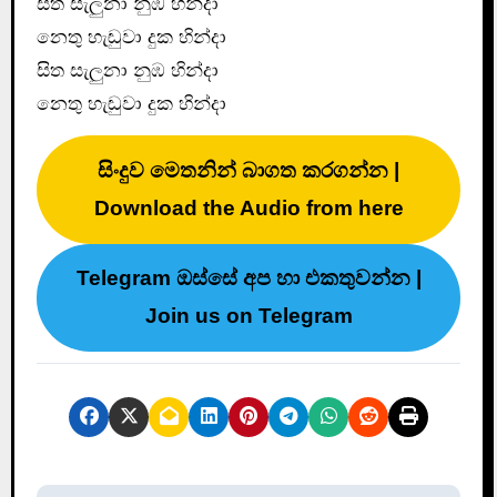
සිත සැලුනා නුඹ හින්දා
නෙතු හැඬුවා දුක හින්දා
සිත සැලුනා නුඹ හින්දා
නෙතු හැඬුවා දුක හින්දා
සිංදුව මෙතනින් බාගත කරගන්න |
Download the Audio from here
Telegram ඔස්සේ අප හා එකතුවන්න |
Join us on Telegram