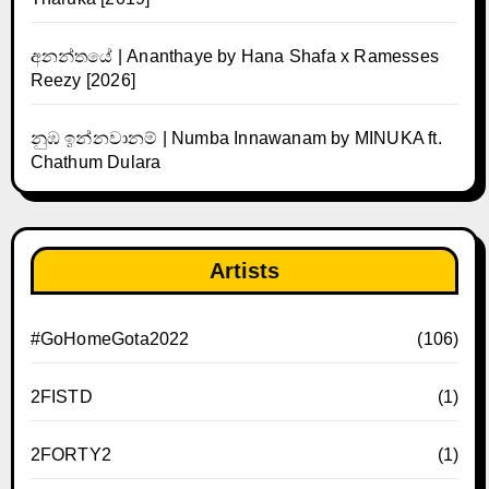
අනන්තයේ | Ananthaye by Hana Shafa x Ramesses
Reezy [2026]
නුඹ ඉන්නවානම් | Numba Innawanam by MINUKA ft.
Chathum Dulara
Artists
#GoHomeGota2022
(106)
2FISTD
(1)
2FORTY2
(1)