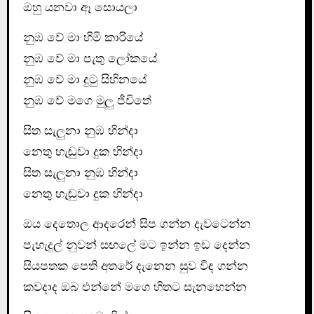
ඔහු යනවා ඈ සොයලා
නුඹ වේ මා හිමි කාරියේ
නුඹ වේ මා පැතු ලෝකයේ
නුඹ වේ මා දුටු සිහිනයේ
නුඹ වේ මගෙ මුලු ජීවිතේ
සිත සැලුනා නුඹ හින්දා
නෙතු හැඬුවා දුක හින්දා
සිත සැලුනා නුඹ හින්දා
නෙතු හැඬුවා දුක හින්දා
ඔය දෙතොල ආදරෙන් සිප ගන්න දැවටෙන්න
පැහැදුල් නුවන් සඟලේ මට ඉන්න ඉඩ දෙන්න
සියපතක පෙති අතරේ දැනෙන සුව විඳ ගන්න
කවදාද ඔබ එන්නේ මගෙ හිතට සැනහෙන්න