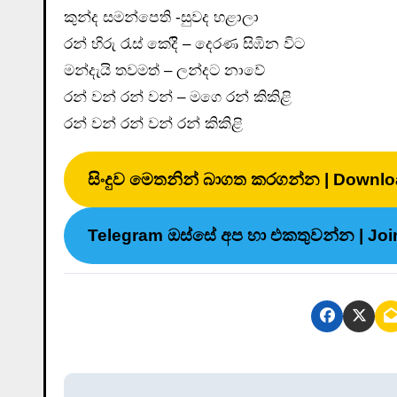
කුන්ද සමන්පෙති -සුවද හළාලා
රන් හිරු රැස් කෙදිි – දෙරණ සිඹින විට
මන්දැයි තවමත් – ලන්දට නාවේ
රන් වන් රන් වන් – මගෙ රන් කිකිළි
රන් වන් රන් වන් රන් කිකිළි
සිංදුව මෙතනින් බාගත කරගන්න | Downlo
Telegram ඔස්සේ අප හා එකතුවන්න | Joi
P