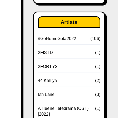
Artists
#GoHomeGota2022
(106)
2FISTD
(1)
2FORTY2
(1)
44 Kalliya
(2)
6th Lane
(3)
A Heene Teledrama (OST)
(1)
[2022]