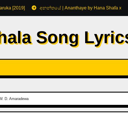
aruka [2019]
අනන්තයේ | Ananthaye by Hana Shafa x R
hala Song Lyri
by W. D. Amaradewa