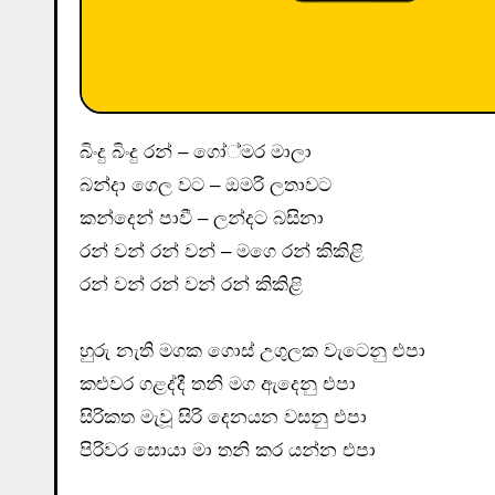
බිංදු බිංදු රන් – ගෝ්මර මාලා
බන්දා ගෙල වට – ඔමරි ලතාවට
කන්දෙන් පාවී – ලන්දට බසිනා
රන් වන් රන් වන් – මගෙ රන් කිකිළි
රන් වන් රන් වන් රන් කිකිළි
හුරු නැති මගක ගොස් උගුලක වැටෙනු එපා
කළුවර ගළද්දී තනි මග ඇදෙනු එපා
සිරිකත මැවූ සිරි දෙනයන වසනු එපා
පිරිවර සොයා මා තනි කර යන්න එපා