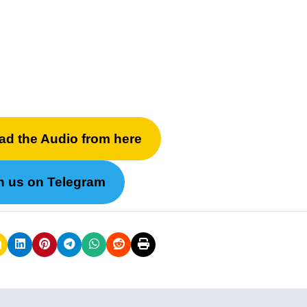
ad the Audio from here
n us on Telegram