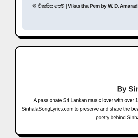
විකසිත පෙම් | Vikasitha Pem by W. D. Amara
o
s
t
n
a
v
i
By
Si
g
A passionate Sri Lankan music lover with over 
a
SinhalaSongLyrics.com to preserve and share the beau
poetry behind Sinh
t
i