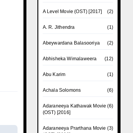
A Level Movie (OST) [2017]
(2)
A. R. Jithendra
(1)
Abeywardana Balasooriya
(2)
Abhisheka Wimalaweera
(12)
Abu Karim
(1)
Achala Solomons
(6)
Adaraneeya Kathawak Movie
(6)
(OST) [2016]
Adaraneeya Prarthana Movie
(3)