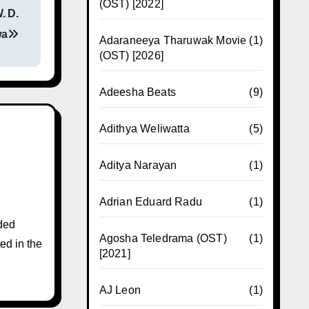
(OST) [2022]
. D.
wa
Adaraneeya Tharuwak Movie
(1)
(OST) [2026]
Adeesha Beats
(9)
Adithya Weliwatta
(5)
Aditya Narayan
(1)
Adrian Eduard Radu
(1)
ded
Agosha Teledrama (OST)
(1)
ed in the
[2021]
AJ Leon
(1)