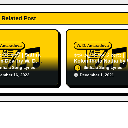
Related Post
. Amaradeva
W. D. Amaradeva
රම් දෙවි | Sathra
කොළොම්තොට නැත |
 Devi by W. D.
Kolomthota Natha by W.
adewa
D. Amaradewa
inhala Song Lyrics
Sinhala Song Lyrics
ember 16, 2022
December 1, 2021