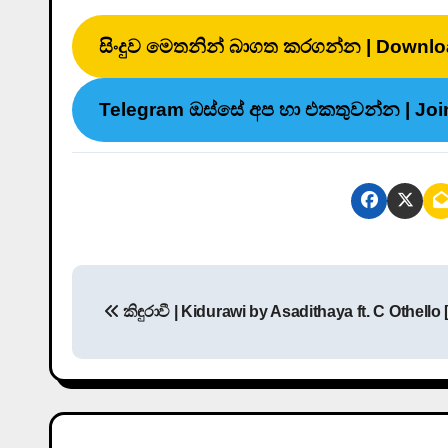
සිංදුව මෙතනින් බාගත කරගන්න | Downlo
Telegram ඔස්සේ අප හා එකතුවන්න | Joi
P
කිඳුරාවී | Kidurawi by Asadithaya ft. C Othello 
o
s
t
n