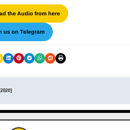
ad the Audio from here
n us on Telegram
[2020]