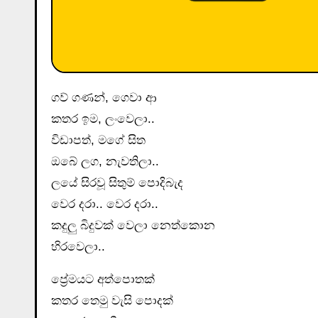
ගව් ගණන්, ගෙවා ආ
කතර ඉම, ලංවෙලා..
විඩාපත්, මගේ සිත
ඔබේ ලග, නැවතිලා..
ලයේ සිරවූ සිතුම් පොදිබැද
වෙර දරා.. වෙර දරා..
කදුලු බිදුවක් වෙලා නෙත්කොන
හිරවෙලා..
ප්‍රේමයට අත්පොතක්
කතර තෙමු වැසි පොදක්