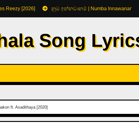
s Reezy [2026]
නුඹ ඉන්නවානම් | Numba Innawanam by
hala Song Lyri
kon ft. Asadithaya [2020]