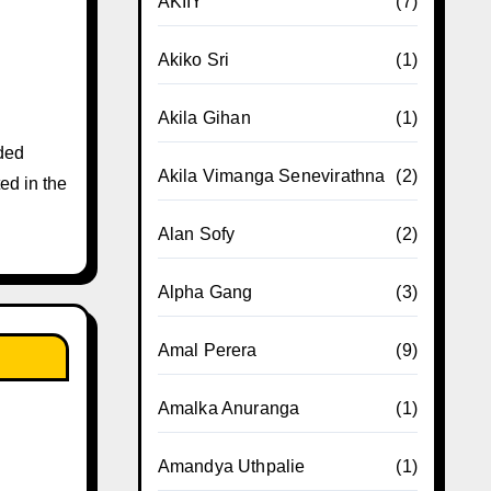
AKIIY
(7)
Akiko Sri
(1)
Akila Gihan
(1)
ded
Akila Vimanga Senevirathna
(2)
ed in the
Alan Sofy
(2)
Alpha Gang
(3)
Amal Perera
(9)
Amalka Anuranga
(1)
Amandya Uthpalie
(1)