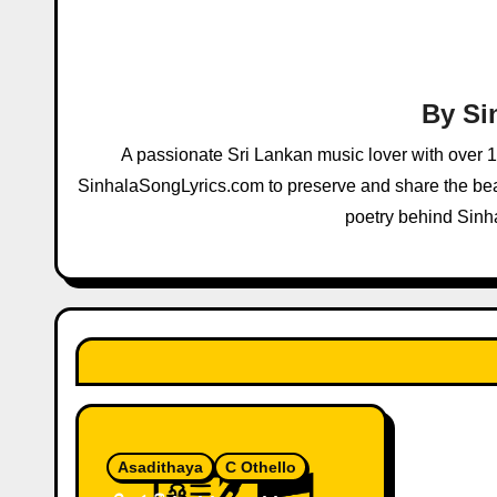
a
v
By
Si
i
A passionate Sri Lankan music lover with over 
g
SinhalaSongLyrics.com to preserve and share the beau
a
poetry behind Sinh
t
i
o
n
Asadithaya
C Othello