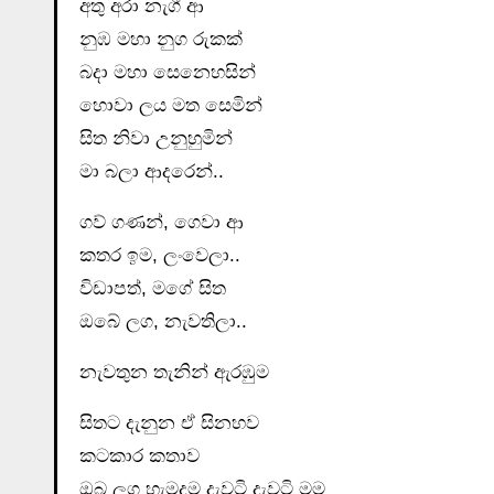
අතු අරා නැගී ආ
නුඹ මහා නුග රුකක්
බදා මහා සෙනෙහසින්
හොවා ලය මත සෙමින්
සිත නිවා උනුහුමින්
මා බලා ආදරෙන්..
ගව් ගණන්, ගෙවා ආ
කතර ඉම, ලංවෙලා..
විඩාපත්, මගේ සිත
ඔබේ ලග, නැවතිලා..
නැවතුන තැනින් ඇරඹුම
සිතට දැනුන ඒ සිනහව
කටකාර කතාව
ඔබ ලග හැමදම දැවටි දැවටි මම