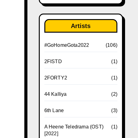
Artists
#GoHomeGota2022
(106)
2FISTD
(1)
2FORTY2
(1)
44 Kalliya
(2)
6th Lane
(3)
A Heene Teledrama (OST)
(1)
[2022]