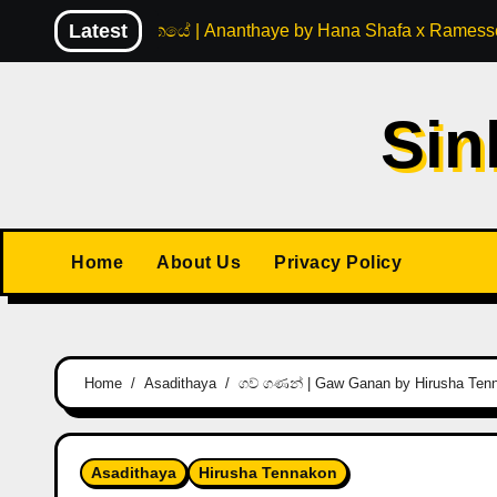
Skip
Latest
අනන්තයේ | Ananthaye by Hana Shafa x Ramesse
to
content
Sin
Home
About Us
Privacy Policy
Home
Asadithaya
ගව් ගණන් | Gaw Ganan by Hirusha Tenna
Asadithaya
Hirusha Tennakon