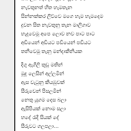
නැවතුනත් හිත හැමතැන
සින්නක්කර ලිව්වෙ මගෙ හැම හැමදෙම
දුවන සිත නැවතුනු තැන මාලිගාව
හැදුවෙමු අපෙ ලොව නව පාට පාට
අඩියෙන් අඩියට පඩියෙන් පඩියට
තනිවෙමු තැනු මන්දාකිනියක
දිගු ඇගිලි තුඩු මතින්
මුදු ලෙසින් අල්ලමින්
ඇස වැටුනු කියඹුවක්
සීරුවෙන් පිසලමින්
නෙතු යුගම දෙස බලා
ඇසිපියක් නොම සලා
හදේ රැදි සියක් දේ
සීරුවට ගලපලා…