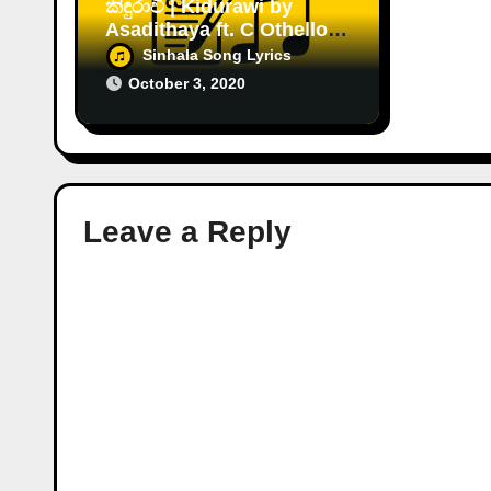
කිඳුරාවී | Kidurawi by
Asadithaya ft. C Othello
[2020]
Sinhala Song Lyrics
October 3, 2020
Leave a Reply