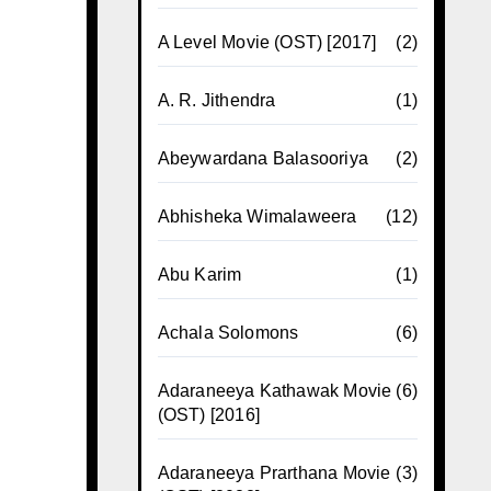
A Level Movie (OST) [2017]
(2)
A. R. Jithendra
(1)
Abeywardana Balasooriya
(2)
Abhisheka Wimalaweera
(12)
Abu Karim
(1)
Achala Solomons
(6)
Adaraneeya Kathawak Movie
(6)
(OST) [2016]
Adaraneeya Prarthana Movie
(3)