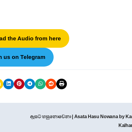
ad the Audio from here
n us on Telegram
ඇසට හසුනොවෙනා | Asata Hasu Nowana by Ka
Kalha