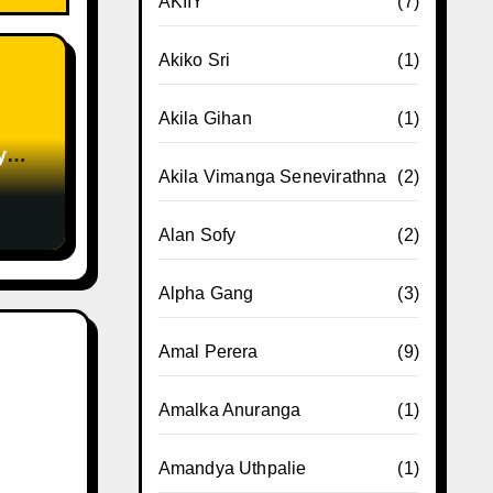
AKIIY
(7)
Akiko Sri
(1)
Akila Gihan
(1)
y
Akila Vimanga Senevirathna
(2)
Alan Sofy
(2)
Alpha Gang
(3)
Amal Perera
(9)
Amalka Anuranga
(1)
Amandya Uthpalie
(1)