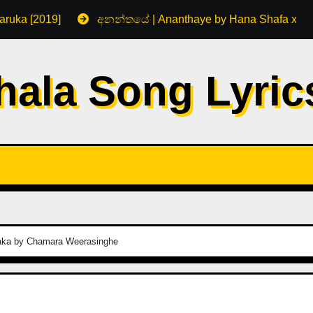
aruka [2019]
අනන්තයේ | Ananthaye by Hana Shafa x R
hala Song Lyri
aka by Chamara Weerasinghe