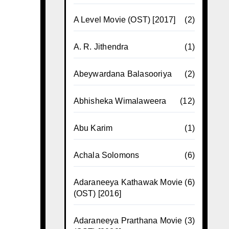
A Level Movie (OST) [2017]
(2)
A. R. Jithendra
(1)
Abeywardana Balasooriya
(2)
Abhisheka Wimalaweera
(12)
Abu Karim
(1)
Achala Solomons
(6)
Adaraneeya Kathawak Movie
(6)
(OST) [2016]
Adaraneeya Prarthana Movie
(3)