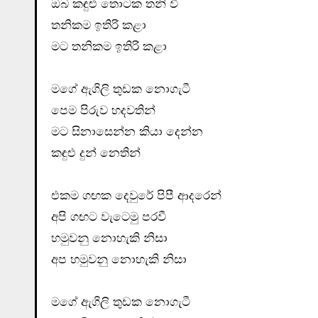
ඔබ කඳුළු තොටක තනි වී
තනිකම ඉතිරි කළා
මට තනිකම ඉතිරි කළා
මගේ ඇගිලි තුඩක නොගැටී
පෙම පිරුව හදවතින්
මට සිනාසෙන්න කියා දෙන්න
කඳුළු දුන් නෙතින්
එකම ගඟක දෙවුරේ පිපී ආදරෙන්
අපි ගඟට වැටෙමු පරවී
හමුවනු නොහැකි නිසා
අප හමුවනු නොහැකි නිසා
මගේ ඇගිලි තුඩක නොගැටී