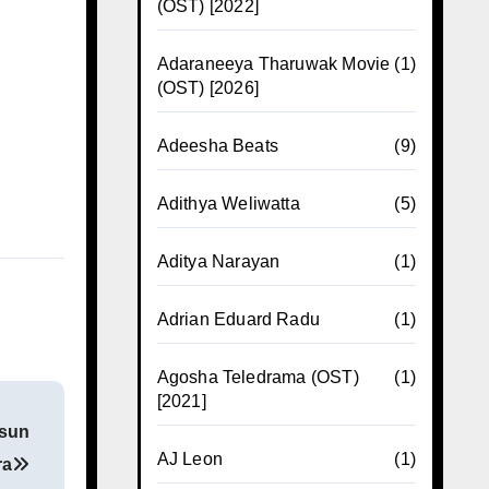
(OST) [2022]
Adaraneeya Tharuwak Movie
(1)
(OST) [2026]
Adeesha Beats
(9)
Adithya Weliwatta
(5)
Aditya Narayan
(1)
Adrian Eduard Radu
(1)
Agosha Teledrama (OST)
(1)
[2021]
sun
AJ Leon
(1)
ra