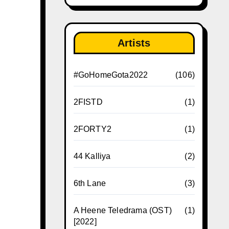
Artists
#GoHomeGota2022
(106)
2FISTD
(1)
2FORTY2
(1)
44 Kalliya
(2)
6th Lane
(3)
A Heene Teledrama (OST)
(1)
[2022]