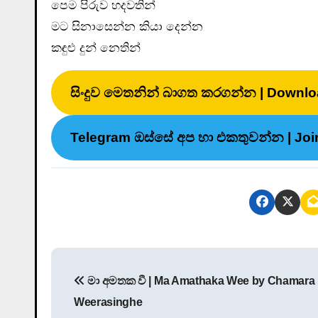
පෙම පිරුව හදවතින්
මට සිනාසෙන්න කියා දෙන්න
කඳුළු දුන් නෙතින්
සිංදුව මෙතනින් බාගත කරගන්න | Downlo
Telegram ඔස්සේ අප හා එකතුවන්න | Joi
P
මා අමතක වී | Ma Amathaka Wee by Chamara
o
Weerasinghe