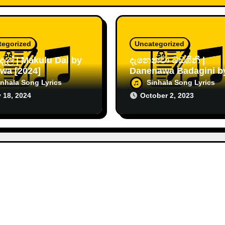
tegorized
Uncategorized
 දැල් | Makulu Dal by
දැනෙනවා බඩගිනී |
wa [2024]
Danenawa Badagini b
Sanjeew Lonliyes
inhala Song Lyrics
Sinhala Song Lyrics
 18, 2024
October 2, 2023