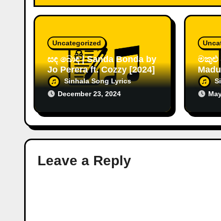
n
Uncategorized
Unca
සඳ බොඳ | Sanda Bonda by
මකුළු
Jo Perera ft. Cozzy [2024]
Madu
Sinhala Song Lyrics
S
December 23, 2024
May
Leave a Reply