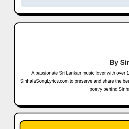
s
t
n
a
v
i
By
Si
g
A passionate Sri Lankan music lover with over 
a
SinhalaSongLyrics.com to preserve and share the beau
poetry behind Sinh
t
i
o