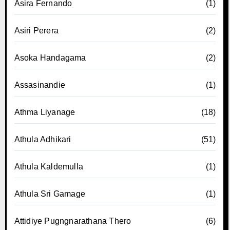
Asira Fernando
(1)
Asiri Perera
(2)
Asoka Handagama
(2)
Assasinandie
(1)
Athma Liyanage
(18)
Athula Adhikari
(51)
Athula Kaldemulla
(1)
Athula Sri Gamage
(1)
Attidiye Pugngnarathana Thero
(6)