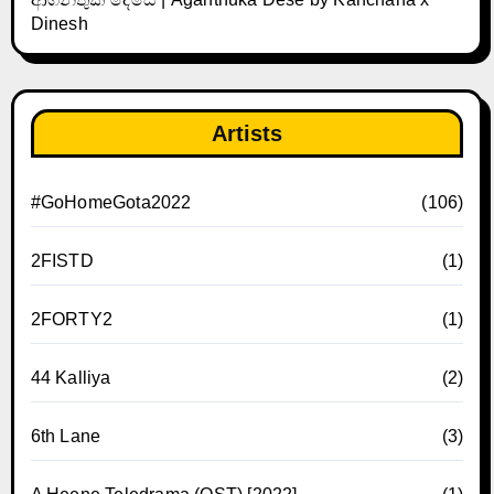
Dinesh
Artists
#GoHomeGota2022
(106)
2FISTD
(1)
2FORTY2
(1)
44 Kalliya
(2)
6th Lane
(3)