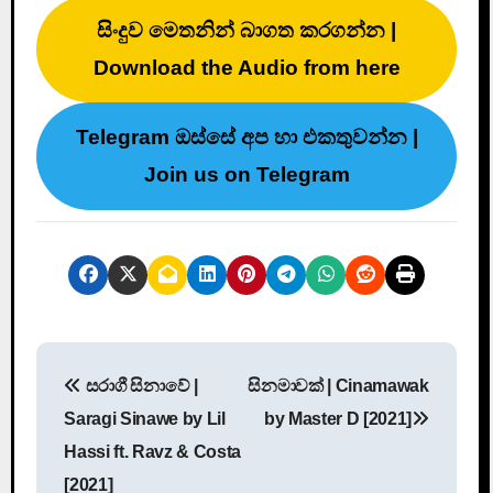
සිංදුව මෙතනින් බාගත කරගන්න |
Download the Audio from here
Telegram ඔස්සේ අප හා එකතුවන්න |
Join us on Telegram
P
සරාගී සිනාවේ |
සිනමාවක් | Cinamawak
o
Saragi Sinawe by Lil
by Master D [2021]
s
Hassi ft. Ravz & Costa
[2021]