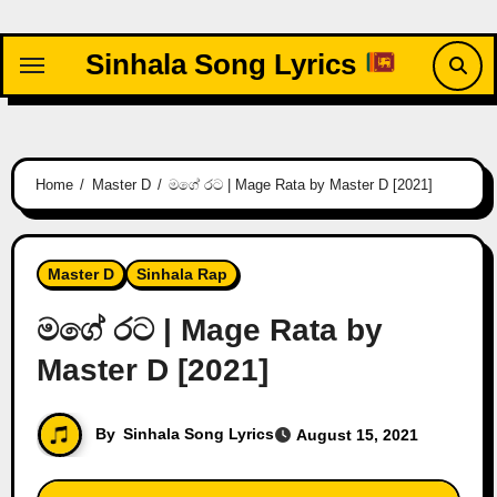
Skip
to
Sinhala Song Lyrics
content
Home
Master D
මගේ රට | Mage Rata by Master D [2021]
Master D
Sinhala Rap
මගේ රට | Mage Rata by
Master D [2021]
By
Sinhala Song Lyrics
August 15, 2021