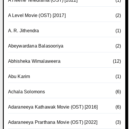
A Heene Teledrama (OST) [2022]
(1)
A Level Movie (OST) [2017]
(2)
A. R. Jithendra
(1)
Abeywardana Balasooriya
(2)
Abhisheka Wimalaweera
(12)
Abu Karim
(1)
Achala Solomons
(6)
Adaraneeya Kathawak Movie (OST) [2016]
(6)
Adaraneeya Prarthana Movie (OST) [2022]
(3)