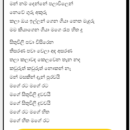
මන් නම් දෙන්නේ පලාවිලෙන්
නෙවේ ගුරු අකුරු
කලා ඔය ඉල්ලන් ගෙන ගියා නෙත මැදුරු
මම කියාගෙන ගියා මගෙ රැප හිත දූ
සිතුවිලි පවා විසිරෙන
තිසරණ පවා වෙලා අද අසරණ
තලා කලාවද කෙලවෙන තැන නද
කවුරුත් කවුරුත් නොකන් නෑ
මන් මසකින් දැන් පුරවයි
මගේ රට මගේ රට
මගේ සිතුවිලි දුවවයි
මගේ සිතුවිලි දුවවයි
මගේ රට මගේ හිත
මගේ හිත මගේ රට