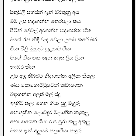
සිතුවිලි පහසින් දැන් මිරිකුනු අය
මම උස හදාගන්න තෙරපලා කය
පිටින් දේවල් අරගන්න හදාගත්තා හිත
මගේ රැප නිදි වැද වෙලා උඹේ කරේ බර
ගියා විලි මුහුදට හුළඟට ගියා
මගේ හිත එක තැන නැත ලිය ලියා
නාඹර කියා
උඹ ඇඳ තිබ්බට නිදාගන්න අලියා තියලා
ණය පොහොට්ටුවෙන් කඩාගෙන
බදාගන්න අලුත් මල් සිදූ
ඉඳහිට තලා ගෙන ගියා සුදු මැදුරු
නොදකින ලොවදුර මලානික කැකුලු
හොයාගෙන ගියා රැප පුරා කලු අකුලු
මනස දැන් අලුයම පලාගියා පැදුරු