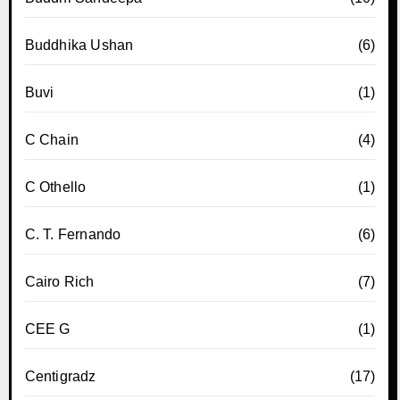
Buddhika Ushan
(6)
Buvi
(1)
C Chain
(4)
C Othello
(1)
C. T. Fernando
(6)
Cairo Rich
(7)
CEE G
(1)
Centigradz
(17)