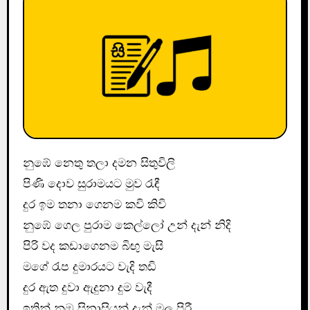
නුඹේ නෙතු තලා දමන සිතුවිලි
පිණි දොව සුරාමයට මුව රැඳී
දුර ඉම තනා ගෙනම කවි කිවි
නුඹේ ගෙල පුරාම කෙල්ලෝ උන් දැන් නිදි
පිරි වද කඩාගෙනම බිඟු මැසි
මගේ රැප දුමාරයට වැදි තඩි
දුර ඇත දුවා ඇදුනා දුම වැදී
ඉතින් නුඹ සිනාසියන් දැන් මලු පිරී