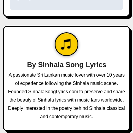
t
n
a
v
i
g
By
Sinhala Song Lyrics
a
A passionate Sri Lankan music lover with over 10 years
of experience following the Sinhala music scene.
t
Founded SinhalaSongLyrics.com to preserve and share
i
the beauty of Sinhala lyrics with music fans worldwide.
o
Deeply interested in the poetry behind Sinhala classical
and contemporary music.
n