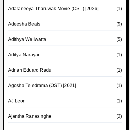
Adaraneeya Tharuwak Movie (OST) [2026]
(1)
Adeesha Beats
(9)
Adithya Weliwatta
(5)
Aditya Narayan
(1)
Adrian Eduard Radu
(1)
Agosha Teledrama (OST) [2021]
(1)
AJ Leon
(1)
Ajantha Ranasinghe
(2)