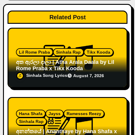
Related Post
Lil Rome Praba
Sinhala Rap
Tikx Kooda
අත ඇරලා දාලා | Atha Arala Daala by Lil
Rome Praba x Tikx Kooda
Sinhala Song Lyrics
August 7, 2026
Hana Shafa
Jayss
Ramesses Reezy
Sinhala Rap
අනන්තයේ | Ananthaye by Hana Shafa x