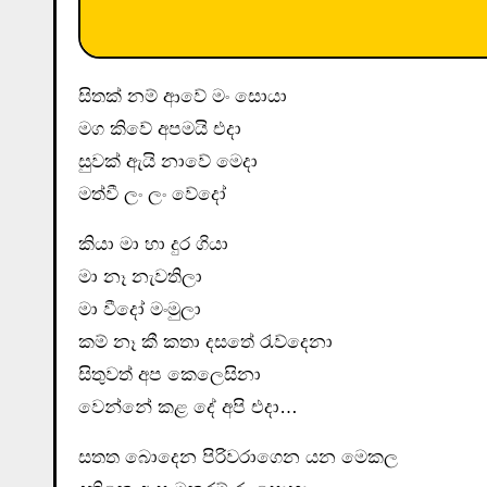
සිතක් නම් ආවේ මං සොයා
මග කිවේ අපමයි එදා
සුවක් ඇයි නාවේ මෙදා
මත්වී ලං ලං වේදෝ
කියා මා හා දුර ගියා
මා නෑ නැවතිලා
මා වීදෝ මංමුලා
කම් නෑ කී කතා දසතේ රැව්දෙනා
සිතුවත් අප කෙලෙසිනා
වෙන්නේ කළ දේ අපි එදා…
සතත බොදෙන පිරිවරාගෙන යන මෙකල