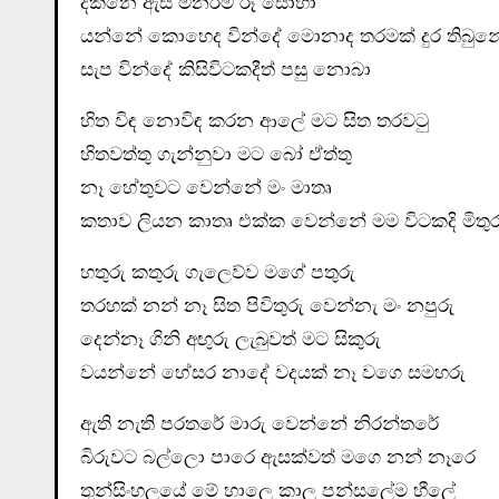
දකිනෙ ඇස මනරම් රූ සොභා
යන්නේ කොහෙද වින්දේ මොනාද තරමක් දුර තිබුන
සැප වින්දේ කිසිවිටකදීත්‍ පසු නොබා
හිත විඳ නොවිඳ කරන ආලේ මට සිත තරවටු
හිතවත්තු ගැන්නුවා මට බෝ ඒත්තු
නෑ හේතුවට වෙන්නේ මං මාතෘ
කතාව ලියන කාතෘ එක්ක වෙන්නේ මම විටකදි මිතුර
හතුරු කතුරු ගැලෙව්ව මගේ පතුරු
තරහක් නන් නෑ සිත පිවිතුරු වෙන්නැ මං නපුරු
දෙන්නෑ ගිනි අඟුරු ලැබුවත් මට සිකුරු
වයන්නේ හේසර නාදේ වදයක් නෑ වගෙ සමහරු
ඇති නැති පරතරේ මාරු වෙන්නේ නිරන්තරේ
බිරුවට බල්ලො පාරෙ ඇසක්වත් මගෙ නන් නෑරෙ
තුන්සිංහලයේ මේ හාලෙ කාල පන්සලේම හීලේ