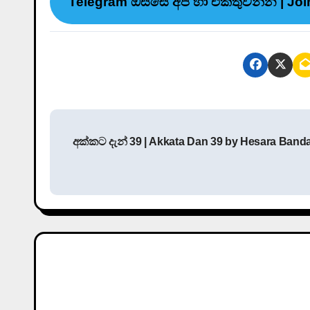
Telegram ඔස්සේ අප හා එකතුවන්න | Joi
P
අක්කට දැන් 39 | Akkata Dan 39 by Hesara Banda
o
s
t
n
a
v