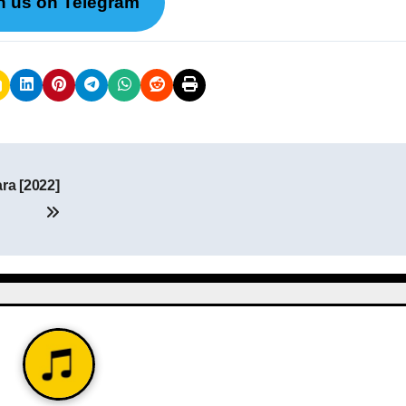
n us on Telegram
ra [2022]