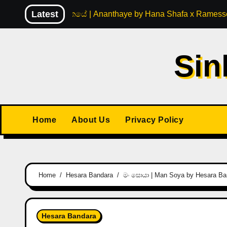
Skip
Latest
අනන්තයේ | Ananthaye by Hana Shafa x Ramesse
to
content
Sin
Home
About Us
Privacy Policy
Home
Hesara Bandara
මං සොයා | Man Soya by Hesara Ba
Hesara Bandara