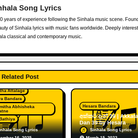
nhala Song Lyrics
10 years of experience following the Sinhala music scene. Foun
ty of Sinhala lyrics with music fans worldwide. Deeply interest
ala classical and contemporary music.
Related Post
ka Ruwan Sagara
tha Attalage
ra Bandara
Hesara Bandara
mitha Abhisheka
atne
අක්කට දැන් 39 | Akkata
 Bathiya
Dan 39 by Hesara
ාරය | Omkaraya by
Bandara [2022]
inhala Song Lyrics
Sinhala Song Lyrics
tha Attalage ft.
ember 16, 2025
March 15, 2022