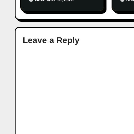
Attalage ft. Hesara
Hesa
Leave a Reply