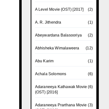
A Level Movie (OST) [2017]
(2)
A. R. Jithendra
(1)
Abeywardana Balasooriya
(2)
Abhisheka Wimalaweera
(12)
Abu Karim
(1)
Achala Solomons
(6)
Adaraneeya Kathawak Movie
(6)
(OST) [2016]
Adaraneeya Prarthana Movie
(3)