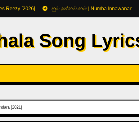
s Reezy [2026]
නුඹ ඉන්නවානම් | Numba Innawanam by
hala Song Lyri
ndara [2021]