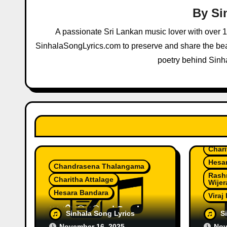
i
By
Si
g
A passionate Sri Lankan music lover with over 
a
SinhalaSongLyrics.com to preserve and share the beau
poetry behind Sinh
t
i
o
n
Asan
Chari
Hesa
Chandrasena Thalangama
Rash
Charitha Attalage
Wijer
Hesara Bandara
Viraj
සද නිහඩ වෙලා | Sanda
ඕම්ක
Sinhala Song Lyrics
S
Nihanda Wela by Charitha
Chari
November 16, 2025
Nov