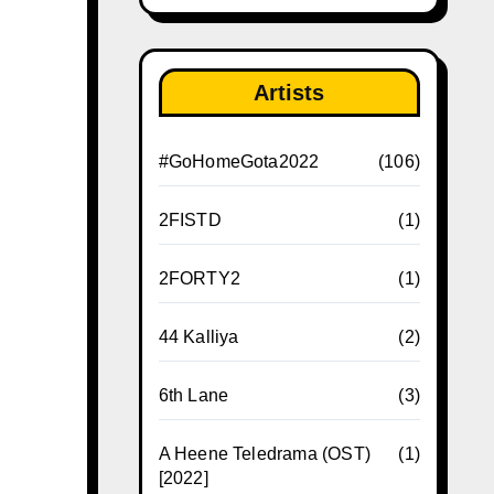
Artists
#GoHomeGota2022
(106)
2FISTD
(1)
2FORTY2
(1)
44 Kalliya
(2)
6th Lane
(3)
A Heene Teledrama (OST)
(1)
[2022]