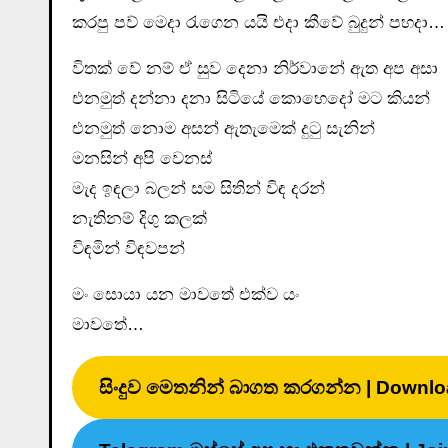
කරපු පව් මෙදා රැගෙන යයි එදා කීවේ බුදුන් පහදා…
විතක් වේ නම් ඒ සුව දෙනා නිර්වානේ ඇත අප අසා
එනමුත් දන්නා දනා සිටියේ කොහෙදෝ මට කියන්
එනමුත් නොම අසන් ඇතැමෙක් දුටු සැනින්
මනසින් අපි වෙනස්
මැද ඉඳලා බලන් සම සිතින් විඳ දරන්
නැතිනම් දිගු කලක්
විඳමින් විඳවපන්
මං සොයා යන මාවතේ එක්ව යං
මාවතේ…
සිංදුව මෙතනින් බාගත කරගන්න | Downlo