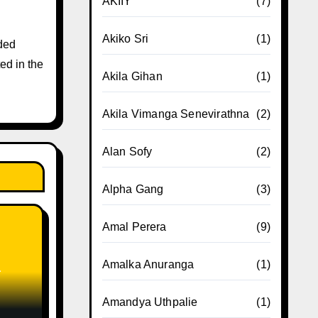
AKIIY
(7)
Akiko Sri
(1)
ded
ed in the
Akila Gihan
(1)
Akila Vimanga Senevirathna
(2)
Alan Sofy
(2)
Alpha Gang
(3)
Amal Perera
(9)
Amalka Anuranga
(1)
Amandya Uthpalie
(1)