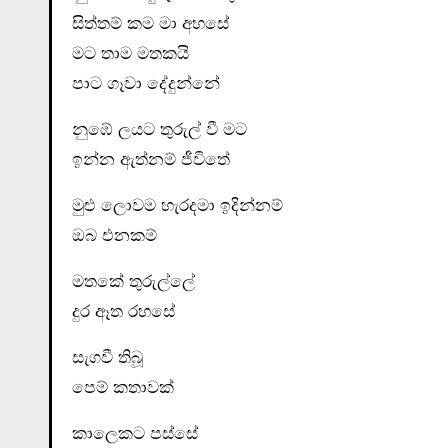
සිත්තම් කම මා අහසේ
මට තාම මතකයි
පාට ගෑවා දේදුන්නේ
නුඹේ ලයට තුරුල් වී මට
ඉන්න ඇත්නම් ජීවිතේ
මුළු ලොවම හැරදමා ඉදින්නම්
ඔබ එනකම්
මතකේ තුරුල්ලේ
දුර ඈත රහසේ
සැගවී තිබූ
පෙම් කතාවක්
කාලෙකට පස්සේ