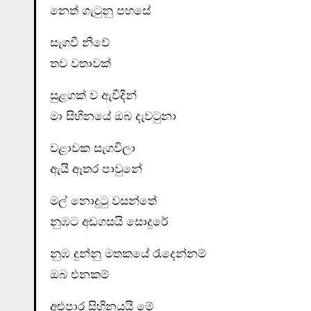
නෙත් ගැටුනු පහසේ
සැගවී නිවේ
තව වතාවක්
සුළගක් ව ඇවිදින්
මා සිහිනයේ ඔබ දැවටුනා
වළාවක සැගවිලා
ඇයි ඈතර පාවුනේ
මල් නොදුටු වසන්තේ
නුඹට අඩගසයි සොදුරේ
නුඹ දුන්නු මතකයේ රැදෙන්නම්
ඔබ එනකම්
අළුපාර සිහිනයයි මේ