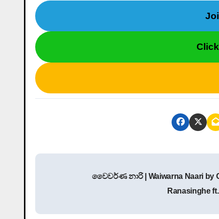
Jo
Clic
P
වෛවර්ණ නාරි | Waiwarna Naari by
o
Ranasinghe ft
s