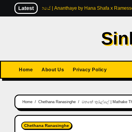
Skip
Latest
අනන්තයේ | Ananthaye by Hana Shafa x Ramesse
to
content
Sin
Home
About Us
Privacy Policy
Home
Chethana Ranasinghe
මතකේ තුරුල්ලේ | Mathake Th
Chethana Ranasinghe