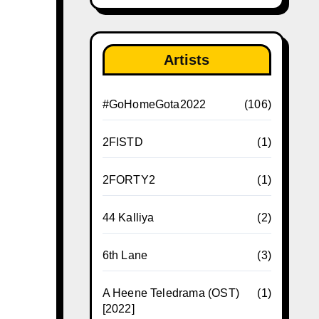
Artists
#GoHomeGota2022
(106)
2FISTD
(1)
2FORTY2
(1)
44 Kalliya
(2)
6th Lane
(3)
A Heene Teledrama (OST)
(1)
[2022]