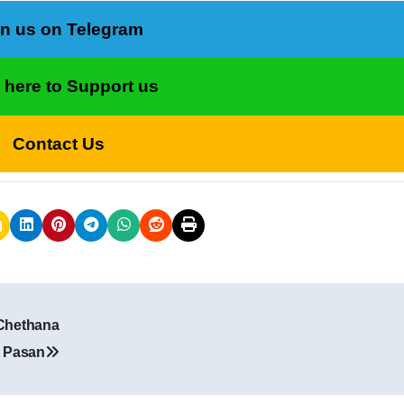
in us on Telegram
k here to Support us
Contact Us
 Chethana
. Pasan