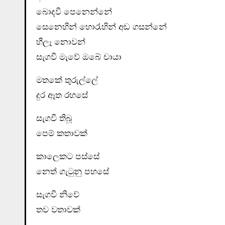
බොදවී පෙනෙන්නේ
සෙනෙහින් හොරැහින් අඩ ගසන්නේ
හීලෑ නොවන්
සැගවී මැවේ ඔබේ චායා
මතකේ තුරුල්ලේ
දුර ඈත රහසේ
සැගවී තිබූ
පෙම් කතාවක්
කාලෙකට පස්සේ
නෙත් ගැටුනු පහසේ
සැගවී නිවේ
තව වතාවක්