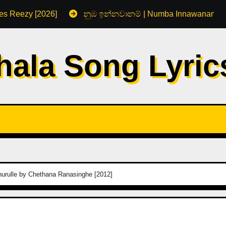
s Reezy [2026]
නුඹ ඉන්නවානම් | Numba Innawanam by
hala Song Lyri
urulle by Chethana Ranasinghe [2012]