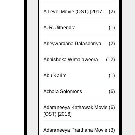
A Level Movie (OST) [2017]
(2)
A. R. Jithendra
(1)
Abeywardana Balasooriya
(2)
Abhisheka Wimalaweera
(12)
Abu Karim
(1)
Achala Solomons
(6)
Adaraneeya Kathawak Movie
(6)
(OST) [2016]
Adaraneeya Prarthana Movie
(3)