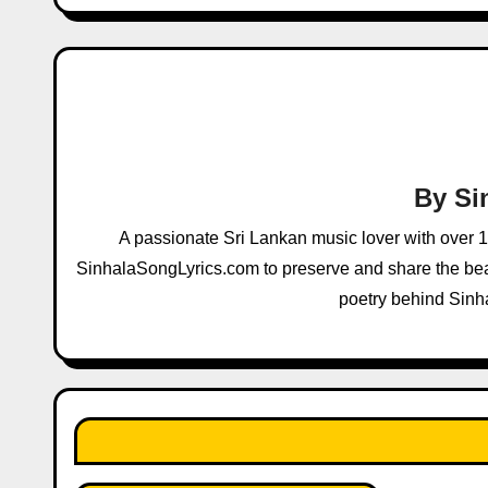
t
n
a
v
i
By
Si
g
A passionate Sri Lankan music lover with over 
a
SinhalaSongLyrics.com to preserve and share the beau
poetry behind Sinh
t
i
o
n