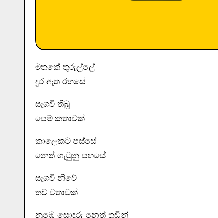
මතකේ තුරුල්ලේ
දුර ඈත රහසේ
සැගවී තිබූ
පෙම් කතාවක්
කාලෙකට පස්සේ
නෙත් ගැටුනු පහසේ
සැගවී නිවේ
තව වතාවක්
නුඹෙ සොදුරු නෙත් තුඩින්