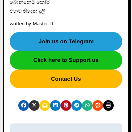
බොන්නෙම කෝපි
එනම තිදෙන දූලි
written by Master D
Join us on Telegram
Click here to Support us
Contact Us
P