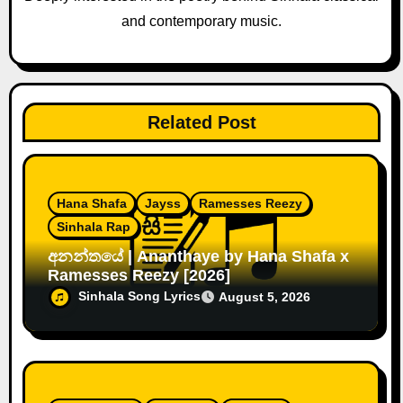
and contemporary music.
o
n
Related Post
Hana Shafa
Jayss
Ramesses Reezy
Sinhala Rap
අනන්තයේ | Ananthaye by Hana Shafa x
Ramesses Reezy [2026]
Sinhala Song Lyrics
August 5, 2026