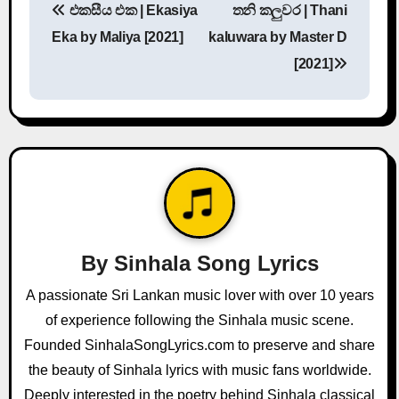
එකසීය එක | Ekasiya
තනි කලුවර | Thani
o
Eka by Maliya [2021]
kaluwara by Master D
s
[2021]
t
n
a
v
i
By
Sinhala Song Lyrics
g
A passionate Sri Lankan music lover with over 10 years
a
of experience following the Sinhala music scene.
Founded SinhalaSongLyrics.com to preserve and share
t
the beauty of Sinhala lyrics with music fans worldwide.
i
Deeply interested in the poetry behind Sinhala classical