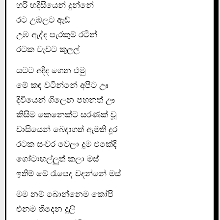
හරි හදිසියෙන් දුන්නේ
රට උඹලට ඇඩ්
උඹ ඇද්ද පැරකුම් රටින්
රටක වැවට කුලල්
යටට අදිද ගෙන එමු
මේ කඳ වටින්නේ අපිට ඌ
දිවියෙන් ගිලෙන පහනත් ඌ
කිසිම කෙනෙක්ට සරණක් වූ
වාසියෙන් බෙදාගත් ඇමති දූර
රටක සංවර වෙලා දූම එකේදි
ගෝටාහල්ලුත් කලා මස්
ඉතිම් මේ රැපෙද වදන්නේ මස්
මම නම් බොන්නෙම කෝපි
එනම තිදෙන දුලි