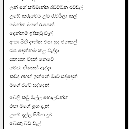
උන් ගේ කර්මාන්ත රවට්ටන රටවල්
උඹේ කරුමෙට උඹ රැවටිලා කල්
මෙන්න මගේ රැපෙන්
දෙන්නම් ඉදිකටු වැල්
ඇහැ පිහි දාන්න එපා සුද එනකල්
රැප දෙන්නම් කලු වැද්දා
සනසන වදන් නෙවේ
මේවා හිතෙන් ඇද්දා
කව්ද අහන් ඉන්නේ මාව සද්දෙන්
මගේ රටේ සද්දෙන්
බෙලි කටු මල්ල හොලවන්න
එපා මගේ ළඟ දැන්
උඹේ දල්ල සිඹින දුම
බොකු බඩ වැල්