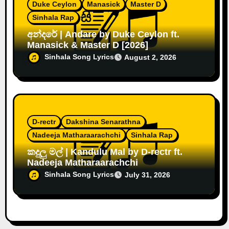
Duke Ceylon
Manasick
Master D
Sinhala Rap
අන්දරේ | Andare by Duke Ceylon ft.
Manasick & Master D [2026]
Sinhala Song Lyrics
August 2, 2026
D-rectr
Dakshina Senarathna
Nadeeja Matharaarachchi
Sinhala Rap
කදුලු මල් | Kandulu Mal by D-rectr ft.
Nadeeja Matharaarachchi
Sinhala Song Lyrics
July 31, 2026