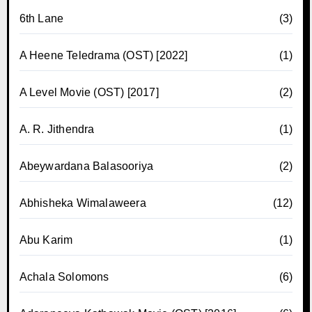
6th Lane
(3)
A Heene Teledrama (OST) [2022]
(1)
A Level Movie (OST) [2017]
(2)
A. R. Jithendra
(1)
Abeywardana Balasooriya
(2)
Abhisheka Wimalaweera
(12)
Abu Karim
(1)
Achala Solomons
(6)