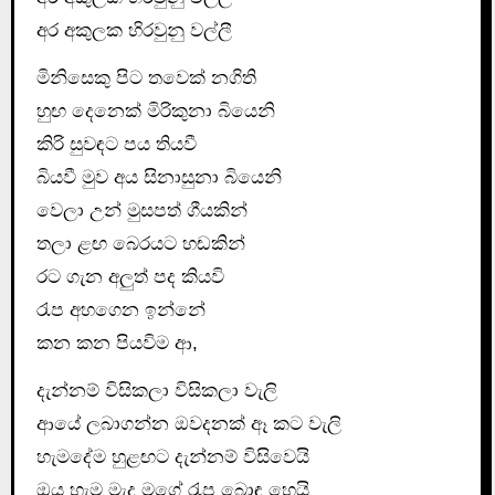
අර අකුලක හිරවුනු වල්ලී
මිනිසෙකු පිට තවෙක් නගිති
හුඟ දෙනෙක් මිරිකුනා බියෙනි
කිරි සුවඳට පය තියවී
බියවී මුව අය සිනාසුනා බියෙනි
වෙලා උන් මුසපත් ගීයකින්
තලා ළඟ බෙරයට හඬකින්
රට ගැන අලුත් පද කියවි
රැප අහගෙන ඉන්නේ
කන කන පියවිම ආ,
දැන්නම් විසිකලා විසිකලා වැලි
ආයේ ලබාගන්න ඔවදනක් ඈ කට වැලි
හැමදේම හුළඟට දැන්නම් විසිවෙයි
ඔය හැම මැද මගේ රැප බොඳ හෙයි