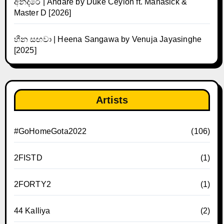
අන්දරේ | Andare by Duke Ceylon ft. Manasick &
Master D [2026]
හීන සඟවා | Heena Sangawa by Venuja Jayasinghe
[2025]
Artists
#GoHomeGota2022
(106)
2FISTD
(1)
2FORTY2
(1)
44 Kalliya
(2)