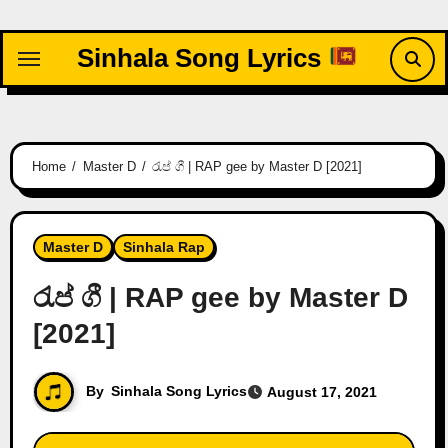
Skip
to
Sinhala Song Lyrics
content
Home
Master D
රැප් ගී | RAP gee by Master D [2021]
Master D
Sinhala Rap
රැප් ගී | RAP gee by Master D
[2021]
By
Sinhala Song Lyrics
August 17, 2021