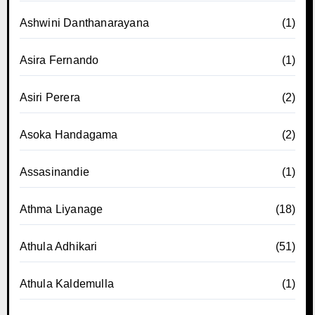
Ashwini Danthanarayana
(1)
Asira Fernando
(1)
Asiri Perera
(2)
Asoka Handagama
(2)
Assasinandie
(1)
Athma Liyanage
(18)
Athula Adhikari
(51)
Athula Kaldemulla
(1)