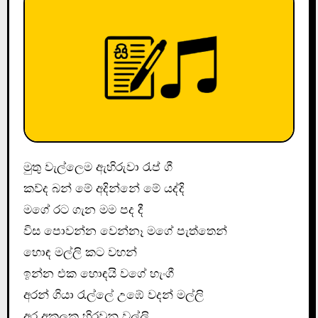
මුතු වැල්ලෙම ඇහිරුවා රැප් ගී
කව්ද බන් මේ අදින්නේ මේ යද්දි
මගේ රට ගැන මම පද දී
විස පොවන්න වෙන්නෑ මගේ පැත්තෙන්
හොඳ මල්ලි කට වහන්
ඉන්න එක හොඳයි වගේ හැංගී
අරන් ගියා රැල්ලේ උඹේ වදන් මල්ලි
අර අකුලක හිරවුනු වල්ලි