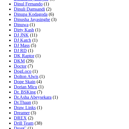
Dinul Fernando
(1)
Dinuli Damsandi
(2)
Dinupa Kodagoda
(6)
Dinusha Jayasinghe
(3)
Dinuwa
(1)
Dirty Kash
(1)
DJ JNK
(11)
DJ Katch
(1)
DJ Mass
(5)
DJ RD
(1)
DK Raptor
(1)
DKM
(29)
Doctor
(7)
DogLoco
(1)
Dolton Alwis
(1)
Dope Skain
(4)
Dorian Micu
(1)
Dr. BSKing
(7)
Dr.Asha Abeysekara
(1)
Dr.Thaan
(1)
Draw Links
(1)
Dreamer
(3)
DREX
(2)
Drill Team
(38)
DropC
(1)