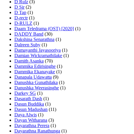
D Rulz
(3)
D Sir
(2)
D Tap
(1)
D-rectr
(1)
D-RULZ
(1)
Daam Teledrama (OST) [2020]
(1)
DADDY Band
(30)
Dakshina Senarathna
(1)
Dalreen Suby
(1)
Damayanthi Jayasooriya
(1)
Damian Wickramathilake
(1)
Damith Asanka
(70)
Dammika Edirisinghe
(1)
Dammika Ekanayake
(1)
Danapala Udawatta
(9)
Danushka Gunathilaka
(1)
Danushka Weerasinghe
(1)
Darkey SG
(1)
Dasarath Dash
(1)
Dasun Buddika
(1)
Dasun Madushan
(11)
Daya Alwis
(1)
Dayan Witharana
(3)
Dayarathna Perera
(1)
Dayarathna Ranathunga
(1)