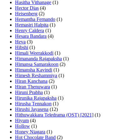
Hasitha Vithanage
(1)
Hector Dias
(4)
Heisenberg
(2)
Hemantha Fernando
(1)
Hemasiri Halpita
(1)
Henry Caldera
(1)
Hesara Bandara
(4)
Heva
(3)
Hibshi
(1)
Himali Weerakkodi
(1)
Himananda Rajapaksha
(1)
Himansa Samarakoon
(2)
Himansha Kavindi
(1)
Himesh Reshammiya
(1)
Hiran Kanchana
(2)
Hiran Thenuwara
(1)
Hiruni Prabha
(1)
Hirunika Rajapaksha
(1)
Hirusha Tennakon
(1)
Hirushi Jayasena
(12)
Hithuwakkara Teledrama (OST) [2021]
(1)
Hiyum
(4)
Hollow
(1)
Honey Niagara
(1)
Hot Chocolate Band
(2)