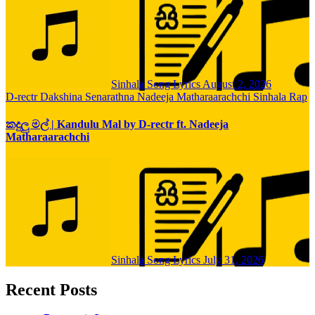
Sinhala Song Lyrics
August 2, 2026
D-rectr
Dakshina Senarathna
Nadeeja Matharaarachchi
Sinhala Rap
කදුලු මල් | Kandulu Mal by D-rectr ft. Nadeeja
Matharaarachchi
Sinhala Song Lyrics
July 31, 2026
Recent Posts