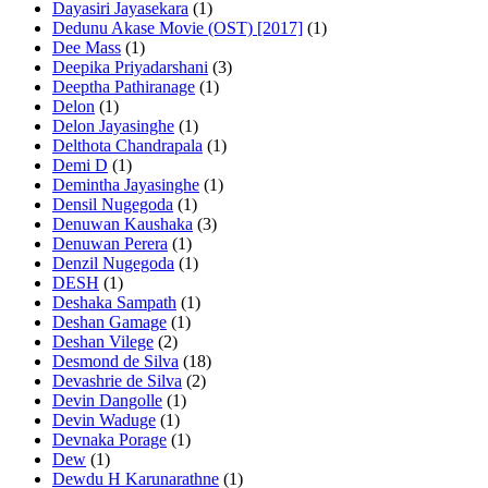
Dayasiri Jayasekara
(1)
Dedunu Akase Movie (OST) [2017]
(1)
Dee Mass
(1)
Deepika Priyadarshani
(3)
Deeptha Pathiranage
(1)
Delon
(1)
Delon Jayasinghe
(1)
Delthota Chandrapala
(1)
Demi D
(1)
Demintha Jayasinghe
(1)
Densil Nugegoda
(1)
Denuwan Kaushaka
(3)
Denuwan Perera
(1)
Denzil Nugegoda
(1)
DESH
(1)
Deshaka Sampath
(1)
Deshan Gamage
(1)
Deshan Vilege
(2)
Desmond de Silva
(18)
Devashrie de Silva
(2)
Devin Dangolle
(1)
Devin Waduge
(1)
Devnaka Porage
(1)
Dew
(1)
Dewdu H Karunarathne
(1)