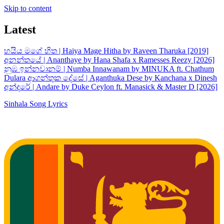
Skip to content
Latest
හයිය මගේ හිත | Haiya Mage Hitha by Raveen Tharuka [2019]
අනන්තයේ | Ananthaye by Hana Shafa x Ramesses Reezy [2026]
නුඹ ඉන්නවානම් | Numba Innawanam by MINUKA ft. Chathum
Dulara
ආගන්තුක දේසේ | Aganthuka Dese by Kanchana x Dinesh
අන්දරේ | Andare by Duke Ceylon ft. Manasick & Master D [2026]
Sinhala Song Lyrics