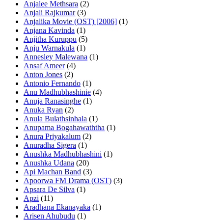
Anjalee Methsara
(2)
Anjali Rajkumar
(3)
Anjalika Movie (OST) [2006]
(1)
Anjana Kavinda
(1)
Anjitha Kuruppu
(5)
Anju Warnakula
(1)
Annesley Malewana
(1)
Ansaf Ameer
(4)
Anton Jones
(2)
Antonio Fernando
(1)
Anu Madhubhashinie
(4)
Anuja Ranasinghe
(1)
Anuka Ryan
(2)
Anula Bulathsinhala
(1)
Anupama Bogahawaththa
(1)
Anura Priyakalum
(2)
Anuradha Sigera
(1)
Anushka Madhubhashini
(1)
Anushka Udana
(20)
Api Machan Band
(3)
Apoorwa FM Drama (OST)
(3)
Apsara De Silva
(1)
Apzi
(11)
Aradhana Ekanayaka
(1)
Arisen Ahubudu
(1)