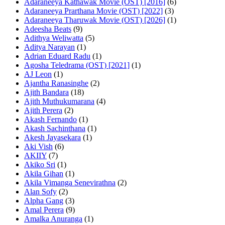
Adaraneeya Kathawak Movie (OST) [2016]
(6)
Adaraneeya Prarthana Movie (OST) [2022]
(3)
Adaraneeya Tharuwak Movie (OST) [2026]
(1)
Adeesha Beats
(9)
Adithya Weliwatta
(5)
Aditya Narayan
(1)
Adrian Eduard Radu
(1)
Agosha Teledrama (OST) [2021]
(1)
AJ Leon
(1)
Ajantha Ranasinghe
(2)
Ajith Bandara
(18)
Ajith Muthukumarana
(4)
Ajith Perera
(2)
Akash Fernando
(1)
Akash Sachinthana
(1)
Akesh Jayasekara
(1)
Aki Vish
(6)
AKIIY
(7)
Akiko Sri
(1)
Akila Gihan
(1)
Akila Vimanga Senevirathna
(2)
Alan Sofy
(2)
Alpha Gang
(3)
Amal Perera
(9)
Amalka Anuranga
(1)