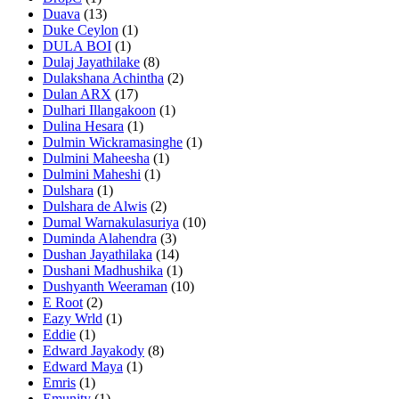
Duava
(13)
Duke Ceylon
(1)
DULA BOI
(1)
Dulaj Jayathilake
(8)
Dulakshana Achintha
(2)
Dulan ARX
(17)
Dulhari Illangakoon
(1)
Dulina Hesara
(1)
Dulmin Wickramasinghe
(1)
Dulmini Maheesha
(1)
Dulmini Maheshi
(1)
Dulshara
(1)
Dulshara de Alwis
(2)
Dumal Warnakulasuriya
(10)
Duminda Alahendra
(3)
Dushan Jayathilaka
(14)
Dushani Madhushika
(1)
Dushyanth Weeraman
(10)
E Root
(2)
Eazy Wrld
(1)
Eddie
(1)
Edward Jayakody
(8)
Edward Maya
(1)
Emris
(1)
Emunity
(1)