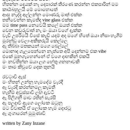
හිතන්න දෙයක් නෑ දෙපාරක් තීරණෙ කරන්න එකපාරින් මම
කාර්‍යබහුලයි මේ මොහොතේ
ආස නැද්ද අල්ලන්න මොණරු මාත් එක්ක
තනිවෙන්න කැමතිද vine glass එක්ක
මම time pass නෙවෙයි කලේ ඔයත් එක්ක
වෙන කවුරුවාත් නැ මං ඔයා වගේ දැක්ක
වැඩී උපරිමයි විසේ කැඩී යදම් අද මගේ හිතේ ඔයා නිසා හැගීම්
මුරන්ඩු වෙලා අකීකරුයි කෙල්ලෙ
ඈ තිබ්බා මතකයන් මගෙ බෙල්ලේ
මොනාද ගැලපෙන්නෙ නැත්තෙ අපි දෙන්නම එක vibe
එකේ මුනගැහෙන්නේ ඒ වගෙ දාහකින් එකයි
මං නවතින්න ඔයා ලග හේතු ගනනාවකි
මං තාම කිවුවේ දෙක තුනයි
රවටාවි ඇස්
මං හිතන් උන්නු හැමදේම වැරදී
ඈ වැරදි කරන්නමලු කැමතී
හැඟීම් අවුස්සාවි ලඟ දැවටී
ඈ පිලිගනී මාව රතින් සැරසී
ඈ පලදාවි ඇගෙ ලෝකෙ ඔටුනු
මට විවෘතයි ඒ ලෝකෙ හැම දොරටූ
ඈ ශුංගාරෙන් මුමුණාවි
written by Zany Inzane