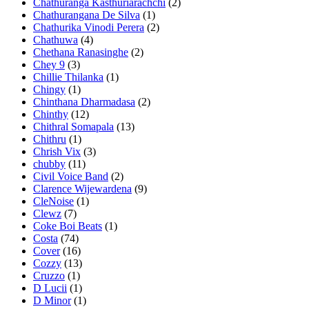
Chathuranga Kasthuriarachchi
(2)
Chathurangana De Silva
(1)
Chathurika Vinodi Perera
(2)
Chathuwa
(4)
Chethana Ranasinghe
(2)
Chey 9
(3)
Chillie Thilanka
(1)
Chingy
(1)
Chinthana Dharmadasa
(2)
Chinthy
(12)
Chithral Somapala
(13)
Chithru
(1)
Chrish Vix
(3)
chubby
(11)
Civil Voice Band
(2)
Clarence Wijewardena
(9)
CleNoise
(1)
Clewz
(7)
Coke Boi Beats‬
(1)
Costa
(74)
Cover
(16)
Cozzy
(13)
Cruzzo
(1)
D Lucii
(1)
D Minor
(1)