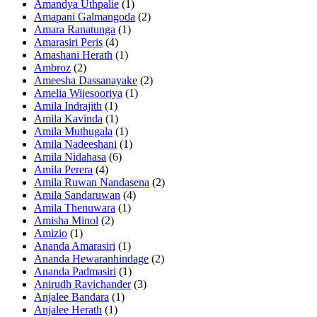
Amandya Uthpalie
(1)
Amapani Galmangoda
(2)
Amara Ranatunga
(1)
Amarasiri Peris
(4)
Amashani Herath
(1)
Ambroz
(2)
Ameesha Dassanayake
(2)
Amelia Wijesooriya
(1)
Amila Indrajith
(1)
Amila Kavinda
(1)
Amila Muthugala
(1)
Amila Nadeeshani
(1)
Amila Nidahasa
(6)
Amila Perera
(4)
Amila Ruwan Nandasena
(2)
Amila Sandaruwan
(4)
Amila Thenuwara
(1)
Amisha Minol
(2)
Amizio
(1)
Ananda Amarasiri
(1)
Ananda Hewaranhindage
(2)
Ananda Padmasiri
(1)
Anirudh Ravichander
(3)
Anjalee Bandara
(1)
Anjalee Herath
(1)