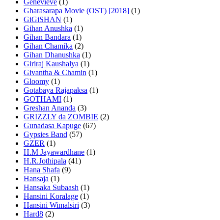
Genevieve
(1)
Gharasarapa Movie (OST) [2018]
(1)
GiGiSHAN
(1)
Gihan Anushka
(1)
Gihan Bandara
(1)
Gihan Chamika
(2)
Gihan Dhanushka
(1)
Giriraj Kaushalya
(1)
Givantha & Chamin
(1)
Gloomy
(1)
Gotabaya Rajapaksa
(1)
GOTHAMI
(1)
Greshan Ananda
(3)
GRIZZLY da ZOMBIE
(2)
Gunadasa Kapuge
(67)
Gypsies Band
(57)
GZER
(1)
H.M Jayawardhane
(1)
H.R.Jothipala
(41)
Hana Shafa
(9)
Hansaja
(1)
Hansaka Subaash
(1)
Hansini Koralage
(1)
Hansini Wimalsiri
(3)
Hard8
(2)