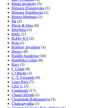
Bimal Jayakody
(5)
Bimsara Dissanayaka
(1)
Bimsara Walallawita
(1)
Binura Methsara
(1)
Bk
(2)
Block & Dino
(6)
BlueWest
(1)
BMG
(1)
Bobby KY
(2)
Bola
(1)
Bombay Jayashree
(1)
Breezy
(8)
Buddhi Sandeepa
(10)
Buddhika Ushan
(6)
Buvi
(1)
C Chain
(4)
C Othello
(1)
C. T. Fernando
(6)
Cairo Rich
(7)
CEE G
(1)
Centigradz
(17)
Chaam Herath
(1)
Chaaminda Rathnasuriya
(3)
Chakraayudha
(1)
Chamal Akalanka Polwaththage
(1)