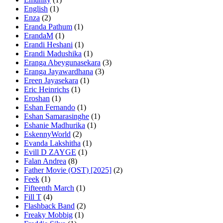
English
(1)
Enza
(2)
Eranda Pathum
(1)
ErandaM
(1)
Erandi Heshani
(1)
Erandi Madushika
(1)
Eranga Abeygunasekara
(3)
Eranga Jayawardhana
(3)
Ereen Jayasekara
(1)
Eric Heinrichs
(1)
Eroshan
(1)
Eshan Fernando
(1)
Eshan Samarasinghe
(1)
Eshanie Madhurika
(1)
EskennyWorld
(2)
Evanda Lakshitha
(1)
Evill D ZAYGE
(1)
Falan Andrea
(8)
Father Movie (OST) [2025]
(2)
Feek
(1)
Fifteenth March
(1)
Fill T
(4)
Flashback Band
(2)
Freaky Mobbig
(1)