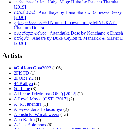
හයිය මගේ හිත | Haiya Mage Hitha by Raveen Tharuka
[2019]
අනන්තයේ | Ananthaye by Hana Shafa x Ramesses Reezy
[2026]
නුඹ ඉන්නවානම් | Numba Innawanam by MINUKA ft.
Chathum Dulara
ආගන්තුක දේසේ | Aganthuka Dese by Kanchana x Dinesh
අන්දරේ | Andare by Duke Ceylon ft. Manasick & Master D
[2026]
Artists
#GoHomeGota2022
(106)
2FISTD
(1)
2FORTY2
(1)
44 Kalliya
(2)
6th Lane
(3)
A Heene Teledrama (OST) [2022]
(1)
A Level Movie (OST) [2017]
(2)
A. R. Jithendra
(1)
Abeywardana Balasooriya
(2)
Abhisheka Wimalaweera
(12)
Abu Karim
(1)
Achala Solomons
(6)