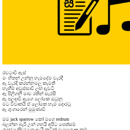
රවටාවි ඇස්
මං හිතන් උන්නු හැමදේම වැරදී
ඈ වැරදි කරන්නමලු කැමතී
හැඟීම් අවුස්සාවි ලඟ දැවටී
ඈ පිලිගනී මාව රතින් සැරසී
ඈ පලදාවි ඇගෙ ලෝකෙ ඔටුනු
මට විවෘතයි ඒ ලෝකෙ හැම දොරටූ
ඈ ශුංගාරෙන් මුමුණාවි
මම jack sparrow කෝ මගෙ redrum
බලන්න බැරි උන් ගහයි අපිට පෙත්සම්
ගැහුවා කිවුවා හැබැයි කටින් ඔයාගෙ ex නම්