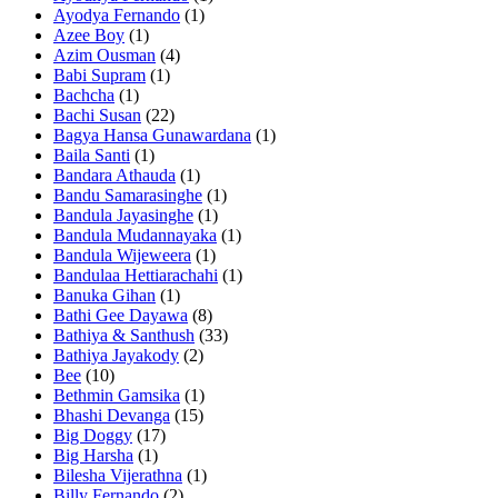
Ayodya Fernando
(1)
Azee Boy
(1)
Azim Ousman
(4)
Babi Supram
(1)
Bachcha
(1)
Bachi Susan
(22)
Bagya Hansa Gunawardana
(1)
Baila Santi
(1)
Bandara Athauda
(1)
Bandu Samarasinghe
(1)
Bandula Jayasinghe
(1)
Bandula Mudannayaka
(1)
Bandula Wijeweera
(1)
Bandulaa Hettiarachahi
(1)
Banuka Gihan
(1)
Bathi Gee Dayawa
(8)
Bathiya & Santhush
(33)
Bathiya Jayakody
(2)
Bee
(10)
Bethmin Gamsika
(1)
Bhashi Devanga
(15)
Big Doggy
(17)
Big Harsha
(1)
Bilesha Vijerathna
(1)
Billy Fernando
(2)