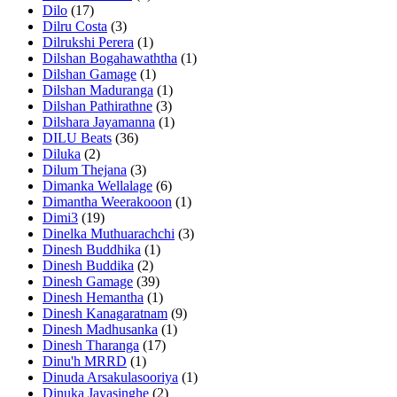
Dilo
(17)
Dilru Costa
(3)
Dilrukshi Perera
(1)
Dilshan Bogahawaththa
(1)
Dilshan Gamage
(1)
Dilshan Maduranga
(1)
Dilshan Pathirathne
(3)
Dilshara Jayamanna
(1)
DILU Beats
(36)
Diluka
(2)
Dilum Thejana
(3)
Dimanka Wellalage
(6)
Dimantha Weerakooon
(1)
Dimi3
(19)
Dinelka Muthuarachchi
(3)
Dinesh Buddhika
(1)
Dinesh Buddika
(2)
Dinesh Gamage
(39)
Dinesh Hemantha
(1)
Dinesh Kanagaratnam
(9)
Dinesh Madhusanka
(1)
Dinesh Tharanga
(17)
Dinu'h MRRD
(1)
Dinuda Arsakulasooriya
(1)
Dinuka Jayasinghe
(2)