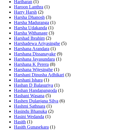
Hariharan
(1)
Haroon Lanthra
(1)
Harry Harsh
(2)
Harsha Dhanosh
(3)
Harsha Maduranga
(1)
Harsha Udakanda
(1)
Harsha Withanage
(3)
Harshad Ibrahim
(2)
Harshadewa Ariyasinghe
(5)
Harshana Arandara
(1)
Harshana Dissanayake
(9)
Harshana Jayasundara
(1)
Harshana K Perera
(8)
Harshana Wijesinghe
(1)
Harshani Dinusha Adhikari
(3)
Harshani Ishara
(1)
Hashan D Balasuriya
(1)
Hashan Handapangoda
(1)
Hashani Wasana
(5)
Hashen Dulanjana Silva
(6)
Hashmi Sathnara
(1)
Hasindu Bhanuka
(2)
Hasini Wedanda
(1)
Hasith
(1)
Hasith Gunasekara
(1)