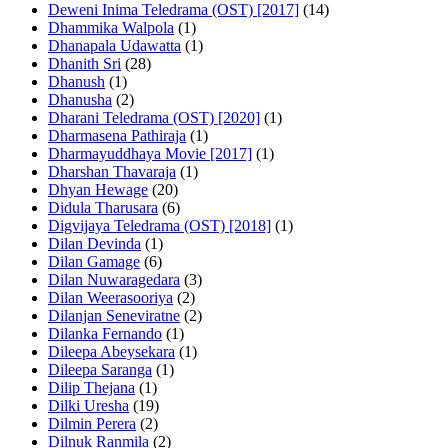
Deweni Inima Teledrama (OST) [2017]
(14)
Dhammika Walpola
(1)
Dhanapala Udawatta
(1)
Dhanith Sri
(28)
Dhanush
(1)
Dhanusha
(2)
Dharani Teledrama (OST) [2020]
(1)
Dharmasena Pathiraja
(1)
Dharmayuddhaya Movie [2017]
(1)
Dharshan Thavaraja
(1)
Dhyan Hewage
(20)
Didula Tharusara
(6)
Digvijaya Teledrama (OST) [2018]
(1)
Dilan Devinda
(1)
Dilan Gamage
(6)
Dilan Nuwaragedara
(3)
Dilan Weerasooriya
(2)
Dilanjan Seneviratne
(2)
Dilanka Fernando
(1)
Dileepa Abeysekara
(1)
Dileepa Saranga
(1)
Dilip Thejana
(1)
Dilki Uresha
(19)
Dilmin Perera
(2)
Dilnuk Ranmila
(2)