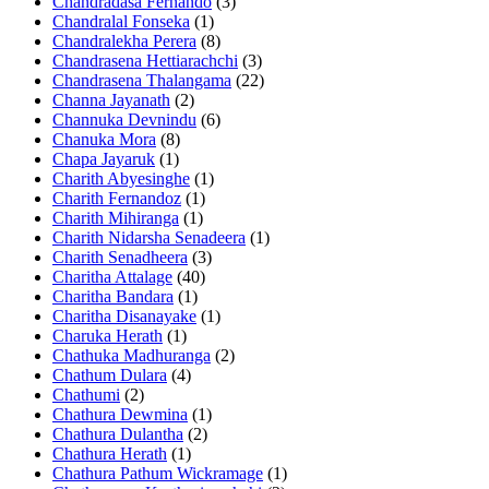
Chandradasa Fernando
(3)
Chandralal Fonseka
(1)
Chandralekha Perera
(8)
Chandrasena Hettiarachchi
(3)
Chandrasena Thalangama
(22)
Channa Jayanath
(2)
Channuka Devnindu
(6)
Chanuka Mora
(8)
Chapa Jayaruk
(1)
Charith Abyesinghe
(1)
Charith Fernandoz
(1)
Charith Mihiranga
(1)
Charith Nidarsha Senadeera
(1)
Charith Senadheera
(3)
Charitha Attalage
(40)
Charitha Bandara
(1)
Charitha Disanayake
(1)
Charuka Herath
(1)
Chathuka Madhuranga
(2)
Chathum Dulara
(4)
Chathumi
(2)
Chathura Dewmina
(1)
Chathura Dulantha
(2)
Chathura Herath
(1)
Chathura Pathum Wickramage
(1)