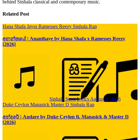
behind Sinhala classical and contemporary music.
Related Post
Hana Shafa
Jayss
Ramesses Reezy
Sinhala Rap
අනන්තයේ | Ananthaye by Hana Shafa x Ramesses Reezy
[2026]
Sinhala Song Lyrics
August 5, 2026
Duke Ceylon
Manasick
Master D
Sinhala Rap
අන්දරේ | Andare by Duke Ceylon ft. Manasick & Master D
[2026]