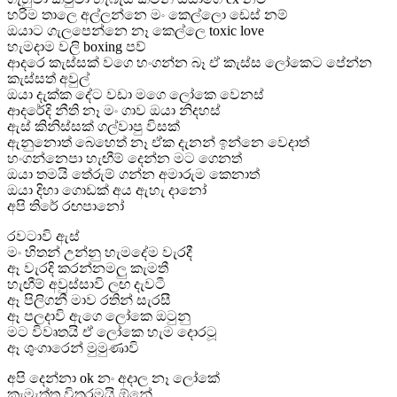
හරිම තාලෙ අල්ලන්නෙ මං කෙල්ලො ඩෙස් නම්
ඔයාට ගැලපෙන්නෙ නෑ කෙල්ලෙ toxic love
හැමදාම වලි boxing පව්
ආදරෙ කැස්සක් වගෙ හංගන්න බෑ ඒ කැස්ස ලෝකෙට පේන්න
කැස්සත් අවුල්
ඔයා දැක්ක දේට වඩා මගෙ ලෝකෙ වෙනස්
ආදරේදි නීති නෑ මං ගාව ඔයා නිදහස්
ඇස් කිනිස්සක් ගල්වාපු විසක්
ඇනුනොත් බෙහෙත් නෑ ඒක දැනන් ඉන්නෙ වෙදාත්
හංගන්නෙපා හැඟීම් දෙන්න මට ගෙනත්
ඔයා තමයි තේරුම් ගන්න අමාරුම කෙනාත්
ඔයා දිහා ගොඩක් අය ඇහැ දානෝ
අපි තිරේ රඟපානෝ
රවටාවි ඇස්
මං හිතන් උන්නු හැමදේම වැරදී
ඈ වැරදි කරන්නමලු කැමතී
හැඟීම් අවුස්සාවි ලඟ දැවටී
ඈ පිලිගනී මාව රතින් සැරසී
ඈ පලදාවි ඇගෙ ලෝකෙ ඔටුනු
මට විවෘතයි ඒ ලෝකෙ හැම දොරටූ
ඈ ශුංගාරෙන් මුමුණාවි
අපි දෙන්නා ok නං අදාල නෑ ලෝකේ
කැමැත්ත විතරමයි ඕනේ