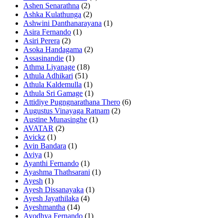
Ashen Senarathna
(2)
Ashka Kulathunga
(2)
Ashwini Danthanarayana
(1)
Asira Fernando
(1)
Asiri Perera
(2)
Asoka Handagama
(2)
Assasinandie
(1)
Athma Liyanage
(18)
Athula Adhikari
(51)
Athula Kaldemulla
(1)
Athula Sri Gamage
(1)
Attidiye Pugngnarathana Thero
(6)
Augustus Vinayaga Ratnam
(2)
Austine Munasinghe
(1)
AVATAR
(2)
Avickz
(1)
Avin Bandara
(1)
Aviya
(1)
Ayanthi Fernando
(1)
Ayashma Thathsarani
(1)
Ayesh
(1)
Ayesh Dissanayaka
(1)
Ayesh Jayathilaka
(4)
Ayeshmantha
(14)
Ayodhya Fernando
(1)