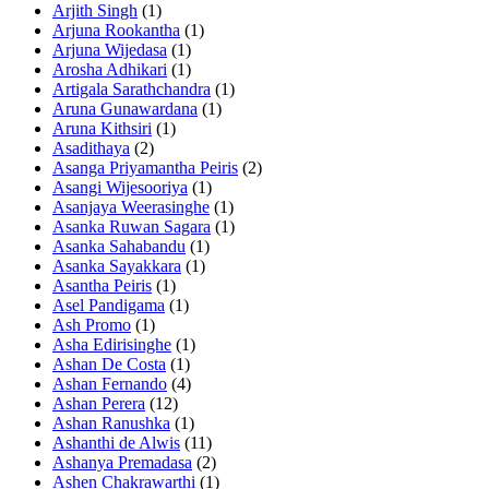
Arjith Singh
(1)
Arjuna Rookantha
(1)
Arjuna Wijedasa
(1)
Arosha Adhikari
(1)
Artigala Sarathchandra
(1)
Aruna Gunawardana
(1)
Aruna Kithsiri
(1)
Asadithaya
(2)
Asanga Priyamantha Peiris
(2)
Asangi Wijesooriya
(1)
Asanjaya Weerasinghe
(1)
Asanka Ruwan Sagara
(1)
Asanka Sahabandu
(1)
Asanka Sayakkara
(1)
Asantha Peiris
(1)
Asel Pandigama
(1)
Ash Promo
(1)
Asha Edirisinghe
(1)
Ashan De Costa
(1)
Ashan Fernando
(4)
Ashan Perera
(12)
Ashan Ranushka
(1)
Ashanthi de Alwis
(11)
Ashanya Premadasa
(2)
Ashen Chakrawarthi
(1)