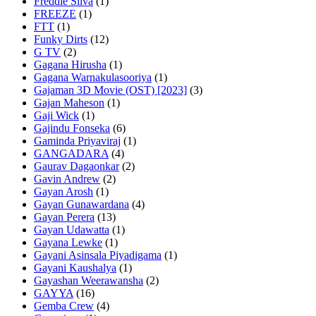
Freddie Silva
(1)
FREEZE
(1)
FTT
(1)
Funky Dirts
(12)
G TV
(2)
Gagana Hirusha
(1)
Gagana Warnakulasooriya
(1)
Gajaman 3D Movie (OST) [2023]
(3)
Gajan Maheson
(1)
Gaji Wick
(1)
Gajindu Fonseka
(6)
Gaminda Priyaviraj
(1)
GANGADARA
(4)
Gaurav Dagaonkar
(2)
Gavin Andrew
(2)
Gayan Arosh
(1)
Gayan Gunawardana
(4)
Gayan Perera
(13)
Gayan Udawatta
(1)
Gayana Lewke
(1)
Gayani Asinsala Piyadigama
(1)
Gayani Kaushalya
(1)
Gayashan Weerawansha
(2)
GAYYA
(16)
Gemba Crew
(4)