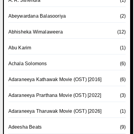
A. R. Jithendra
(1)
Abeywardana Balasooriya
(2)
Abhisheka Wimalaweera
(12)
Abu Karim
(1)
Achala Solomons
(6)
Adaraneeya Kathawak Movie (OST) [2016]
(6)
Adaraneeya Prarthana Movie (OST) [2022]
(3)
Adaraneeya Tharuwak Movie (OST) [2026]
(1)
Adeesha Beats
(9)