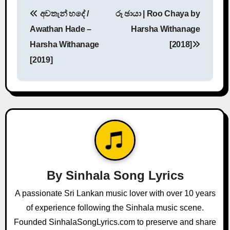
P
අවතැන් හදේ /
රූ ඡායා | Roo Chaya by
o
Awathan Hade –
Harsha Withanage
s
Harsha Withanage
[2018]
[2019]
t
n
a
v
i
g
By
Sinhala Song Lyrics
a
A passionate Sri Lankan music lover with over 10 years
of experience following the Sinhala music scene.
t
Founded SinhalaSongLyrics.com to preserve and share