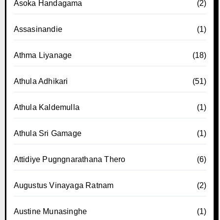
Asoka Handagama
(2)
Assasinandie
(1)
Athma Liyanage
(18)
Athula Adhikari
(51)
Athula Kaldemulla
(1)
Athula Sri Gamage
(1)
Attidiye Pugngnarathana Thero
(6)
Augustus Vinayaga Ratnam
(2)
Austine Munasinghe
(1)