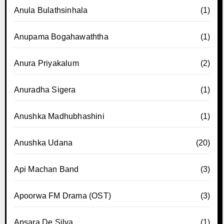
Anula Bulathsinhala
(1)
Anupama Bogahawaththa
(1)
Anura Priyakalum
(2)
Anuradha Sigera
(1)
Anushka Madhubhashini
(1)
Anushka Udana
(20)
Api Machan Band
(3)
Apoorwa FM Drama (OST)
(3)
Apsara De Silva
(1)