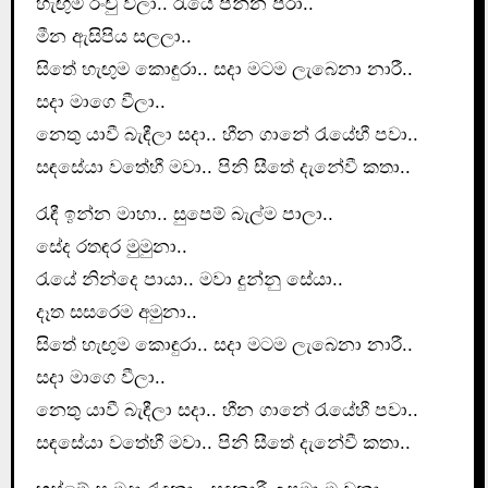
හැඟුම් රංචු වීලා.. රැයේ පින්න පීරා..
මීන ඇසිපිය සලලා..
සිතේ හැඟුම කොඳුරා.. සදා මටම ලැබෙනා නාරී..
සදා මාගෙ වීලා..
නෙතු යාවී බැඳීලා සදා.. හීන ගානේ රැයේහී පවා..
සඳසේයා වතේහී මවා.. පිනි සීතේ දැනේවී කතා..
රැඳී ඉන්න මාහා.. සුපෙම් බැල්ම පාලා..
සේද රතඳර මුමුනා..
රැයේ නින්දෙ පායා.. මවා දුන්නු සේයා..
දෑත සසරෙම අමුනා..
සිතේ හැඟුම කොඳුරා.. සදා මටම ලැබෙනා නාරී..
සදා මාගෙ වීලා..
නෙතු යාවී බැඳීලා සදා.. හීන ගානේ රැයේහී පවා..
සඳසේයා වතේහී මවා.. පිනි සීතේ දැනේවී කතා..