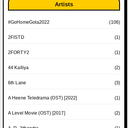
Artists
#GoHomeGota2022
(106)
2FISTD
(1)
2FORTY2
(1)
44 Kalliya
(2)
6th Lane
(3)
A Heene Teledrama (OST) [2022]
(1)
A Level Movie (OST) [2017]
(2)