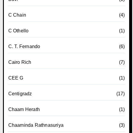
C Chain
(4)
C Othello
(1)
C. T. Fernando
(6)
Cairo Rich
(7)
CEE G
(1)
Centigradz
(17)
Chaam Herath
(1)
Chaaminda Rathnasuriya
(3)