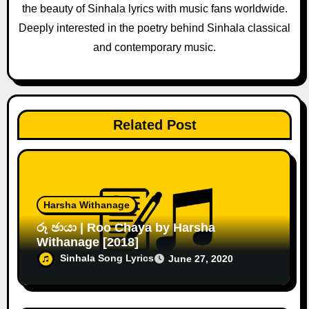
i
the beauty of Sinhala lyrics with music fans worldwide.
o
Deeply interested in the poetry behind Sinhala classical
and contemporary music.
n
Related Post
Harsha Withanage
රූ ඡායා | Roo Chaya by Harsha
Withanage [2018]
Sinhala Song Lyrics
June 27, 2020