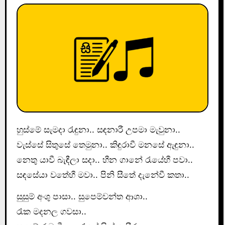
හුස්මේ සැමදා රැඳුනා.. සඳනාරී උපමා මැවුනා..
වැස්සේ සිතුසේ තෙමුනා.. කිඳුරාවී මනසේ ඇඳුනා..
නෙතු යාවී බැඳීලා සදා.. හීන ගානේ රැයේහී පවා..
සඳසේයා වතේහී මවා.. පිනි සීතේ දැනේවී කතා..
සුසුම් අංශු පාසා.. සුපෙම්වන්ත ආශා..
රෑක මදනල ගවසා..