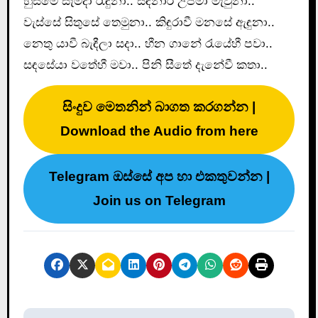
හුස්මේ සැමදා රැඳුනා.. සඳනාරී උපමා මැවුනා..
වැස්සේ සිතුසේ තෙමුනා.. කිඳුරාවී මනසේ ඇඳුනා..
නෙතු යාවී බැඳීලා සදා.. හීන ගානේ රැයේහී පවා..
සඳසේයා වතේහී මවා.. පිනි සීතේ දැනේවී කතා..
සිංදුව මෙතනින් බාගත කරගන්න |
Download the Audio from here
Telegram ඔස්සේ අප හා එකතුවන්න |
Join us on Telegram