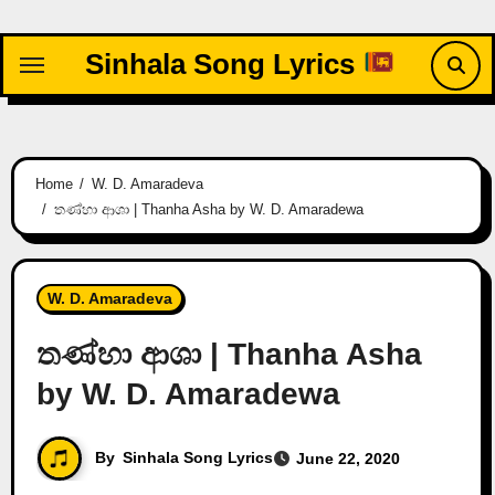
Skip
to
Sinhala Song Lyrics
content
Home
W. D. Amaradeva
තණ්හා ආශා | Thanha Asha by W. D. Amaradewa
W. D. Amaradeva
තණ්හා ආශා | Thanha Asha
by W. D. Amaradewa
By
Sinhala Song Lyrics
June 22, 2020