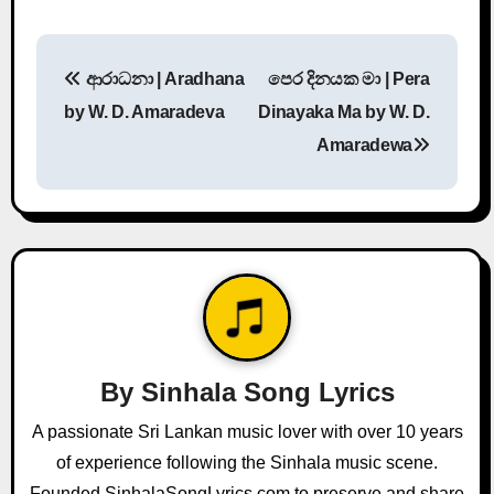
P
ආරාධනා | Aradhana
පෙර දිනයක මා | Pera
o
by W. D. Amaradeva
Dinayaka Ma by W. D.
s
Amaradewa
t
n
a
v
i
By
Sinhala Song Lyrics
g
A passionate Sri Lankan music lover with over 10 years
a
of experience following the Sinhala music scene.
Founded SinhalaSongLyrics.com to preserve and share