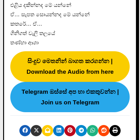
එළිය දකින්නද මේ යන්නේ
ඒ… සැපත සොයන්නද මේ යන්නේ
කතරේ… ඒ…
ගිනිගත් වැලි තලයේ
තණ්හා ආශා
සිංදුව මෙතනින් බාගත කරගන්න |
Download the Audio from here
Telegram ඔස්සේ අප හා එකතුවන්න |
Join us on Telegram