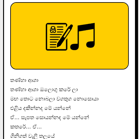
තණ්හා ආශා
තණ්හා ආශා ඔලොගු කරේ ලා
මඟ තොට නොබලා වගතුග නොසොයා
එළිය දකින්නද මේ යන්නේ
ඒ… සැපත සොයන්නද මේ යන්නේ
කතරේ… ඒ…
ගිනිගත් වැලි තලයේ