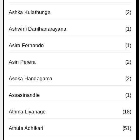
Ashka Kulathunga
(2)
Ashwini Danthanarayana
(1)
Asira Fernando
(1)
Asiri Perera
(2)
Asoka Handagama
(2)
Assasinandie
(1)
Athma Liyanage
(18)
Athula Adhikari
(51)