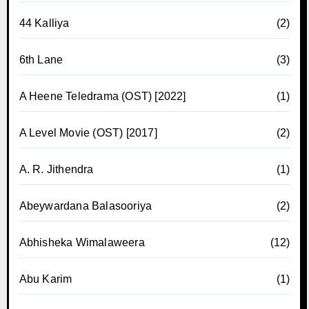
44 Kalliya
(2)
6th Lane
(3)
A Heene Teledrama (OST) [2022]
(1)
A Level Movie (OST) [2017]
(2)
A. R. Jithendra
(1)
Abeywardana Balasooriya
(2)
Abhisheka Wimalaweera
(12)
Abu Karim
(1)