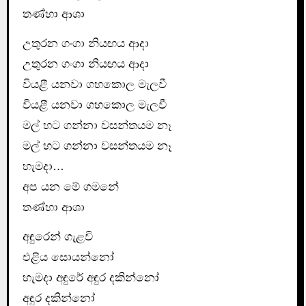
තණ්හා ආශා
උතුරන ගංගා නියඟය ආදා
උතුරන ගංගා නියඟය ආදා
වියළී යනවා ගහකොල මැලවී
වියළී යනවා ගහකොල මැලවී
මල් හට ගන්නා වසන්තයම නෑ
මල් හට ගන්නා වසන්තයම නෑ
හැමදා…
අප යන මේ ගමනේ
තණ්හා ආශා
අඳුරෙන් ගැළවි
එළිය සොයන්නෝ
හැමදා අඳුරේ අඳුර දකින්නෝ
අඳුර දකින්නෝ