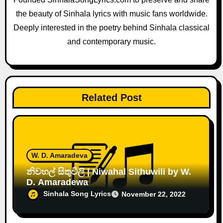
t
the beauty of Sinhala lyrics with music fans worldwide.
i
Deeply interested in the poetry behind Sinhala classical
and contemporary music.
o
n
Related Post
W. D. Amaradeva
නිවහල් සිතුවිලි | Niwahal Sithuwili by W.
D. Amaradewa
Sinhala Song Lyrics
November 22, 2022