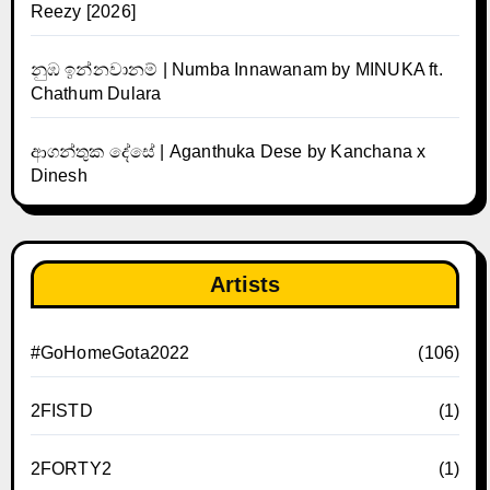
Reezy [2026]
නුඹ ඉන්නවානම් | Numba Innawanam by MINUKA ft.
Chathum Dulara
ආගන්තුක දේසේ | Aganthuka Dese by Kanchana x
Dinesh
Artists
#GoHomeGota2022
(106)
2FISTD
(1)
2FORTY2
(1)