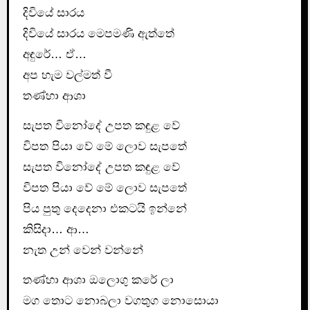
දිවියේ සාරය
දිවියේ සාරය මෙපමණි ඇත්තේ
අඳුරේ… ඒ…
අප හැම වල්මත් වී
තණ්හා ආශා
සැපත විනෝදේ උපත කඳුළ වේ
විපත පියා වේ මේ ලොව සැපතේ
සැපත විනෝදේ උපත කඳුළ වේ
විපත පියා වේ මේ ලොව සැපතේ
පිය පුතු දෙදෙනා එකටයි ඉන්නේ
කිසිදා… ආ…
නැත උන් වෙන් වන්නේ
තණ්හා ආශා ඔලොගු කරේ ලා
මග තොට නොබලා වගතුග නොසොයා