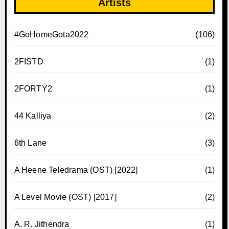
Artists
#GoHomeGota2022
(106)
2FISTD
(1)
2FORTY2
(1)
44 Kalliya
(2)
6th Lane
(3)
A Heene Teledrama (OST) [2022]
(1)
A Level Movie (OST) [2017]
(2)
A. R. Jithendra
(1)