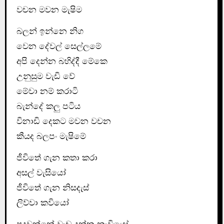
වචන මවන මැෂිම
බලන් ඉන්නෙ නිග
වෙන දේවල් සෙල්ලමේ
අපි දෙන්න බහිද්දී මේකෙ
උනුසුම වැඩි වේ
මේවා නම් කරාටි
බැන්දේ කලු පටිය
විනාඩි දෙකට මවන වචන
කීයද බලපං මැෂිමේ
ජීවිතේ ගැන කතා කරා
අසල් වැසියෝ
ජීවිතේ ගැන නිසදැස්
ලිව්වා කවියෝ