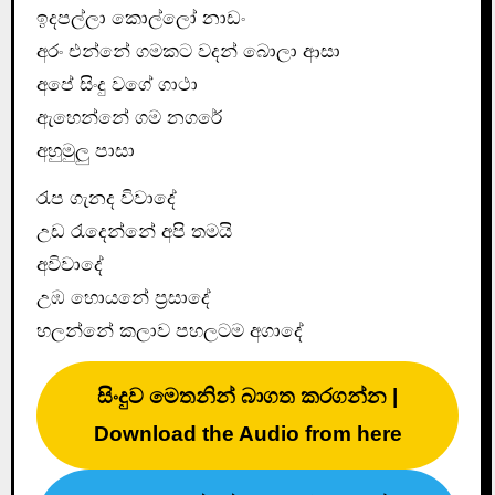
ඉදපල්ලා කොල්ලෝ නාඩං
අරං එන්නේ ගමකට වදන් බොලා ආසා
අපේ සිංදු වගේ ගාථා
ඇහෙන්නේ ගම නගරේ
අහුමුලු පාසා
රැප ගැනද විවාදේ
උඩ රැදෙන්නේ අපි තමයි
අවිවාදේ
උඹ හොයනේ ප්‍රසාදේ
හලන්නේ කලාව පහලටම අගාදේ
සිංදුව මෙතනින් බාගත කරගන්න |
Download the Audio from here