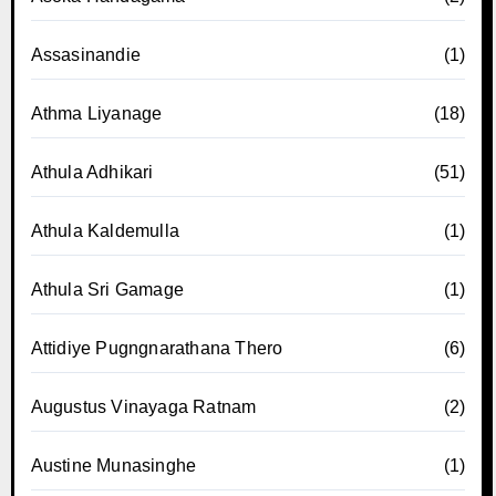
Assasinandie
(1)
Athma Liyanage
(18)
Athula Adhikari
(51)
Athula Kaldemulla
(1)
Athula Sri Gamage
(1)
Attidiye Pugngnarathana Thero
(6)
Augustus Vinayaga Ratnam
(2)
Austine Munasinghe
(1)