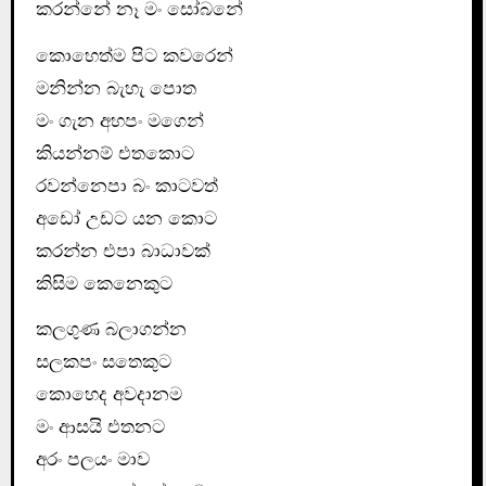
කරන්නේ නෑ මං සෝබනේ
කොහෙත්ම පිට කවරෙන්
මනින්න බැහැ පොත
මං ගැන අහපං මගෙන්
කියන්නම් එතකොට
රවන්නෙපා බං කාටවත්
අඩෝ උඩට යන කොට
කරන්න එපා බාධාවක්
කිසිම කෙනෙකුට
කලගුණ බලාගන්න
සලකපං සතෙකුට
කොහෙද අවදානම
මං ආසයි එතනට
අරං පලයං මාව