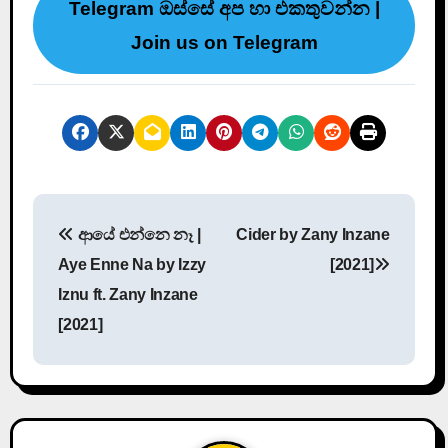
Telegram ඔස්සේ අප හා එකතුවන්න |
Join us on Telegram
P
ආයේ එන්නෙ නෑ |
Cider by Zany Inzane
o
Aye Enne Na by Izzy
[2021]
s
Iznu ft. Zany Inzane
[2021]
t
n
a