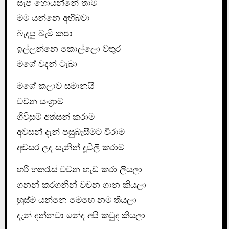
සැප හොයන්නේ තාම
මම යන්නෙ අභිබවා
බැදපු බැමි කපා
ඉල්ලන්නෙ කොල්ලො වතුර
මගේ වදන් ටැබා
මගේ කලාව සමානයි
වචන සංග්‍රාම
ගිවිසුම් අත්සන් කරාම
අවසන් දැන් පසුබැසීමට විරාම
අවසර ලද සැනින් දූවිලි කරාම
හරි හතරැස් වචන හැඩ කරා ලියලා
ගනන් කරගනින් වචන ගාන කියලා
හුස්ම යන්නෙ මෙහෙ නම තියලා
දැන් දන්නවා නේද අපි කවුද කියලා