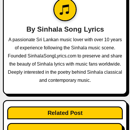
v
i
g
By
Sinhala Song Lyrics
a
A passionate Sri Lankan music lover with over 10 years
of experience following the Sinhala music scene.
t
Founded SinhalaSongLyrics.com to preserve and share
i
the beauty of Sinhala lyrics with music fans worldwide.
o
Deeply interested in the poetry behind Sinhala classical
and contemporary music.
n
Related Post