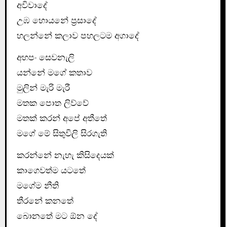
අවිවාදේ
උඹ හොයනේ ප්‍රසාදේ
හලන්නේ කලාව පහලටම අගාදේ
අහපං සෙවනැලි
යන්නේ මගේ කතාව
මුලින් මැරි මැරී
මතක පොත ලිව්වේ
මතක් කරන් අපේ අතීතේ
මගේ මේ සිතුවිලි සිරගැති
කරන්නේ නැහැ කිසිදෙයක්
කාගෙවත්ම යටතේ
මගේම නීති
තීරනේ කනතේ
බොනතේ මට ඕන දේ