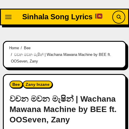
Skip
to
Sinhala Song Lyrics
content
Home
Bee
වචන මවන මැෂින් | Wachana Mawana Machine by BEE ft.
OOSeven, Zany
Bee
Zany Inzane
වචන මවන මැෂින් | Wachana
Mawana Machine by BEE ft.
OOSeven, Zany