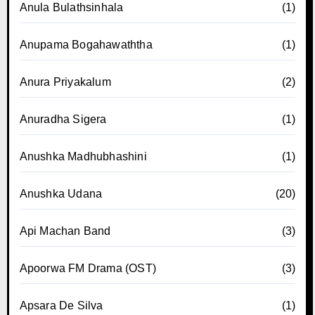
Anula Bulathsinhala
(1)
Anupama Bogahawaththa
(1)
Anura Priyakalum
(2)
Anuradha Sigera
(1)
Anushka Madhubhashini
(1)
Anushka Udana
(20)
Api Machan Band
(3)
Apoorwa FM Drama (OST)
(3)
Apsara De Silva
(1)