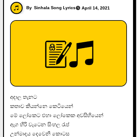
By
Sinhala Song Lyrics
April 14, 2021
අදාල තැනට
කතාව කියන්නෙ කෙටියෙන්
මේ ලෝකෙට එහා ලෝකෙක අවසිහියෙන්
ඇග හිරි වැටෙන සිංහල රැප්
උන්මාදය දෙවෙනි කොටස