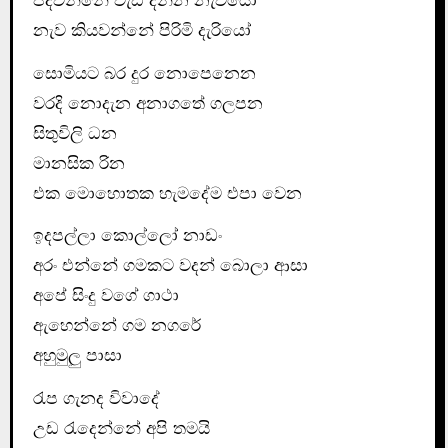
පදවන්නේ වැඩ දන්න නැවියෝ
නැව කියවන්නේ පිරිමි දැරියෝ
සොමියට බර දුර නොපෙනෙන
වරදි නොදැන අනාගතේ ගලපන
සිතුවිලි ධන
මානසික රින
එක මොහොතක හැමදේම එපා වෙන
ඉදපල්ලා කොල්ලෝ නාඩං
අරං එන්නේ ගමකට වදන් බොලා ආසා
අපේ සිංදු වගේ ගාථා
ඇහෙන්නේ ගම නගරේ
අහුමුලු පාසා
රැප ගැනද විවාදේ
උඩ රැදෙන්නේ අපි තමයි