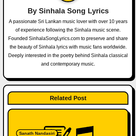
g
By
Sinhala Song Lyrics
a
A passionate Sri Lankan music lover with over 10 years
of experience following the Sinhala music scene.
t
Founded SinhalaSongLyrics.com to preserve and share
i
the beauty of Sinhala lyrics with music fans worldwide.
o
Deeply interested in the poetry behind Sinhala classical
and contemporary music.
n
Related Post
Sanath Nandasiri