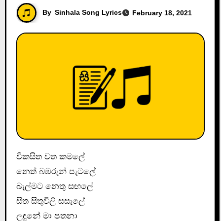
By
Sinhala Song Lyrics
February 18, 2021
විකසිත වත කමලේ
නෙත් බඹරුන් පැටලේ
බැල්මට නෙතු සඟලේ
සිත සිතුවිලි සසැලේ
ලඳුනේ මා පතනා