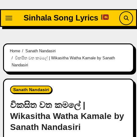
Skip
to
Sinhala Song Lyrics
content
Home
Sanath Nandasiri
විකසිත වත කමලේ | Wikasitha Watha Kamale by Sanath
Nandasiri
Sanath Nandasiri
විකසිත වත කමලේ |
Wikasitha Watha Kamale by
Sanath Nandasiri