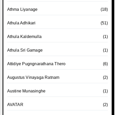
Athma Liyanage
(18)
Athula Adhikari
(51)
Athula Kaldemulla
(1)
Athula Sri Gamage
(1)
Attidiye Pugngnarathana Thero
(6)
Augustus Vinayaga Ratnam
(2)
Austine Munasinghe
(1)
AVATAR
(2)