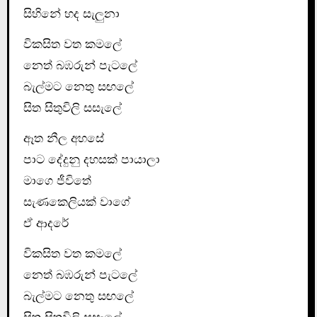
සිහිනේ හද සැලුනා
විකසිත වත කමලේ
නෙත් බඹරුන් පැටලේ
බැල්මට නෙතු සඟලේ
සිත සිතුවිලි සසැලේ
ඈත නීල අහසේ
පාට දේදුනු දහසක් පායාලා
මාගෙ ජීවිතේ
සැණකෙලියක් වාගේ
ඒ ආදරේ
විකසිත වත කමලේ
නෙත් බඹරුන් පැටලේ
බැල්මට නෙතු සඟලේ