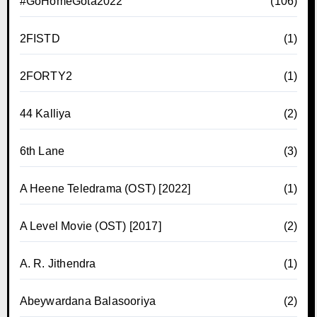
#GoHomeGota2022
(106)
2FISTD
(1)
2FORTY2
(1)
44 Kalliya
(2)
6th Lane
(3)
A Heene Teledrama (OST) [2022]
(1)
A Level Movie (OST) [2017]
(2)
A. R. Jithendra
(1)
Abeywardana Balasooriya
(2)