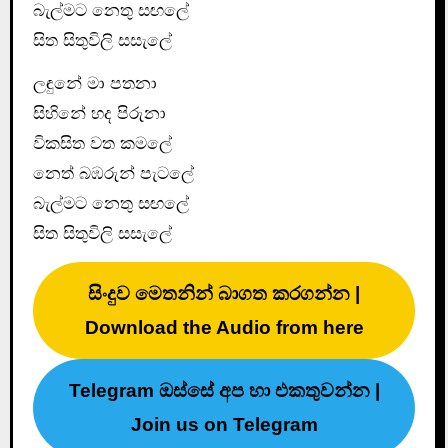
බැල්මට නෙතු සඟලේ
සිත සිතුවිලි සසැලේ
ලඳුනේ මා පතනා
සිහිනේ හද පිරුනා
විකසිත වත කමලේ
නෙත් බඹරුන් පැටලේ
බැල්මට නෙතු සඟලේ
සිත සිතුවිලි සසැලේ
සිංදුව මෙතනින් බාගත කරගන්න |
Download the Audio from here
Telegram ඔස්සේ අප හා එකතුවන්න |
Join us on Telegram