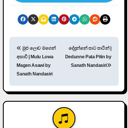
P
මුළු ලොව මගෙන්
දේදුන්නේ පාට පාටින් |
o
අසාවී | Mulu Lowa
Dedunne Pata Pitin by
s
Magen Asawi by
Sanath Nandasiri
Sanath Nandasiri
t
n
a
v
i