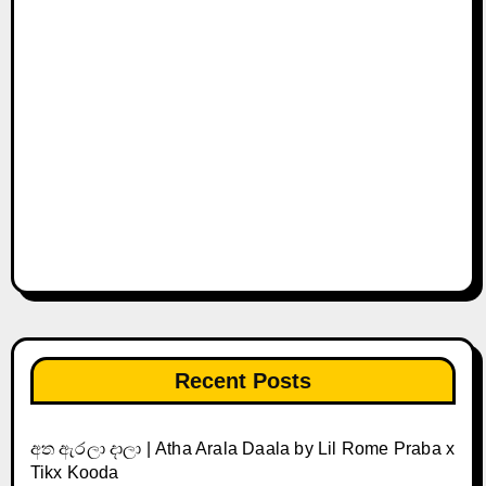
Recent Posts
අත ඇරලා දාලා | Atha Arala Daala by Lil Rome Praba x
Tikx Kooda