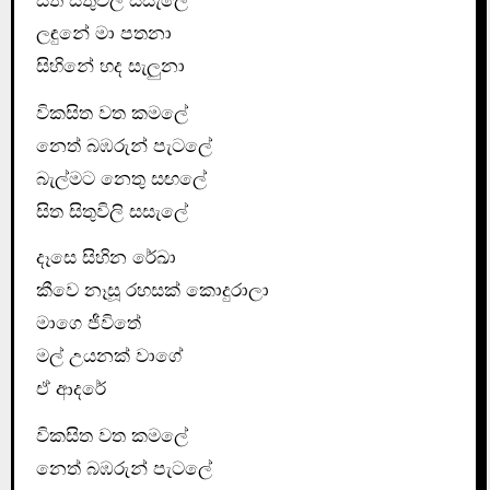
සිත සිතුවිලි සසැලේ
ලඳුනේ මා පතනා
සිහිනේ හද සැලුනා
විකසිත වත කමලේ
නෙත් බඹරුන් පැටලේ
බැල්මට නෙතු සඟලේ
සිත සිතුවිලි සසැලේ
දෑසෙ සිහින රේඛා
කීවෙ නෑසූ රහසක් කොදුරාලා
මාගෙ ජීවිතේ
මල් උයනක් වාගේ
ඒ ආදරේ
විකසිත වත කමලේ
නෙත් බඹරුන් පැටලේ