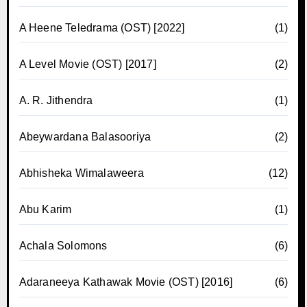
A Heene Teledrama (OST) [2022]
(1)
A Level Movie (OST) [2017]
(2)
A. R. Jithendra
(1)
Abeywardana Balasooriya
(2)
Abhisheka Wimalaweera
(12)
Abu Karim
(1)
Achala Solomons
(6)
Adaraneeya Kathawak Movie (OST) [2016]
(6)