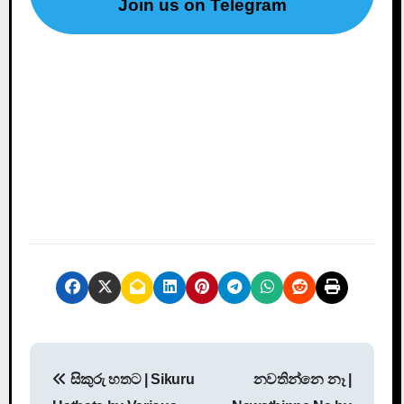
Join us on Telegram
P
සිකුරු හතට | Sikuru
නවතින්නෙ නෑ |
o