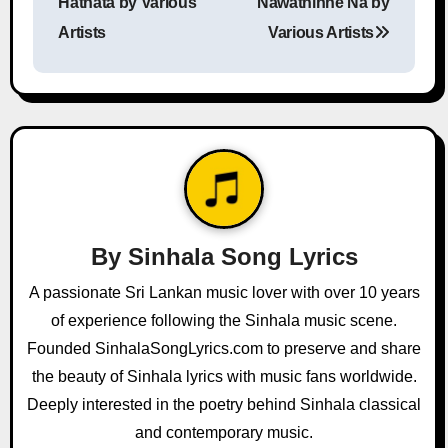
Hathata by Various
Nawathinne Na by
s
Artists
Various Artists
t
n
a
v
i
By
Sinhala Song Lyrics
g
A passionate Sri Lankan music lover with over 10 years
a
of experience following the Sinhala music scene.
Founded SinhalaSongLyrics.com to preserve and share
t
the beauty of Sinhala lyrics with music fans worldwide.
i
Deeply interested in the poetry behind Sinhala classical
and contemporary music.
o