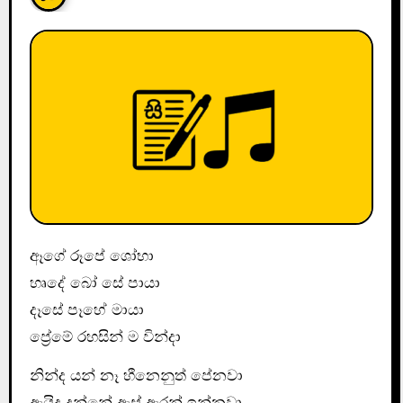
ඈගේ රූපේ ශෝභා
හෘදේ බෝ සේ පායා
දෑසේ පෑහේ මායා
ප්‍රේමේ රහසින් ම වින්දා
නින්ද යන් නෑ හීනෙනුත් පේනවා
ඇයිද දන්නේ ඇස් ඇරන් ඉන්නවා