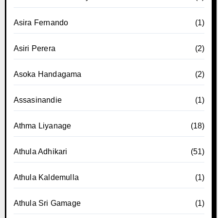
Asira Fernando
(1)
Asiri Perera
(2)
Asoka Handagama
(2)
Assasinandie
(1)
Athma Liyanage
(18)
Athula Adhikari
(51)
Athula Kaldemulla
(1)
Athula Sri Gamage
(1)