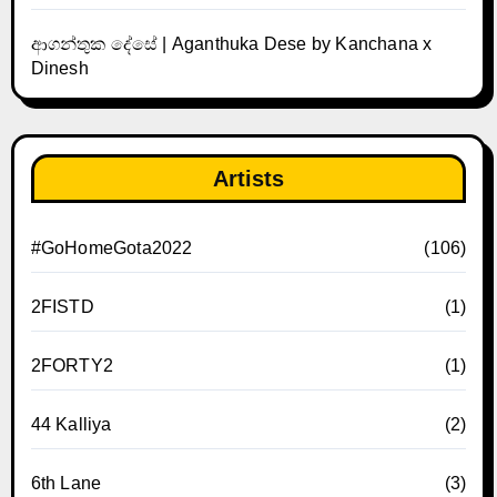
ආගන්තුක දේසේ | Aganthuka Dese by Kanchana x
Dinesh
Artists
#GoHomeGota2022
(106)
2FISTD
(1)
2FORTY2
(1)
44 Kalliya
(2)
6th Lane
(3)