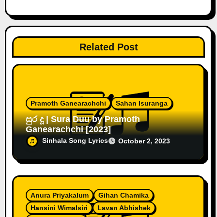
n
Related Post
Pramoth Ganearachchi
Sahan Isuranga
සුර දූ | Sura Duu by Pramoth
Ganearachchi [2023]
Sinhala Song Lyrics
October 2, 2023
Anura Priyakalum
Gihan Chamika
Hansini Wimalsiri
Lavan Abhishek