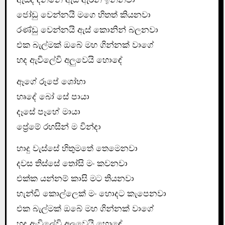
ජෝඩු වෙන්නයි මගෙ හිතත් කියනවා
රණ්ඩු වෙන්නයි ඇස් කොනින් බලනවා
එක බැල්මක් ඔබේ මහ ගින්නක් වාගේ
හද ඇවිලේවි අලුවෙයි හොඳේ
ඈගේ රූපේ ශෝභා
හෘදේ බෝ සේ පායා
දෑසේ පෑහේ මායා
ප්‍රේමේ රහසින් ම වින්දා
හාදු වැස්සේ හිතුමතේ තෙමෙනවා
දවස තිස්සේ තෝසි මං කවනවා
එක්ක යන්නම් කාසි මට තියනවා
හැන්ඩි කොල්ලෙක් මං හොදට කැපෙනවා
එක බැල්මක් ඔබේ මහ ගින්නක් වාගේ
හද ඇවිලේවි අලුවෙයි හොඳේ