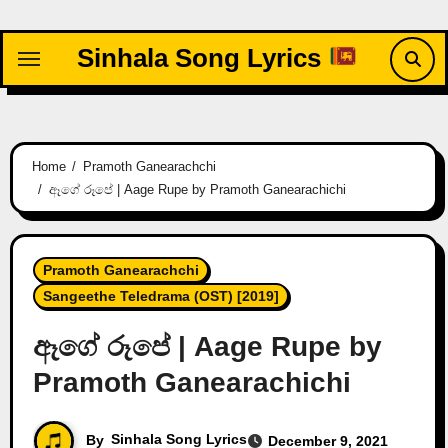
Skip
to
Sinhala Song Lyrics
content
Home
Pramoth Ganearachchi
ඈගේ රූපේ | Aage Rupe by Pramoth Ganearachichi
Pramoth Ganearachchi
Sangeethe Teledrama (OST) [2019]
ඈගේ රූපේ | Aage Rupe by
Pramoth Ganearachichi
By
Sinhala Song Lyrics
December 9, 2021