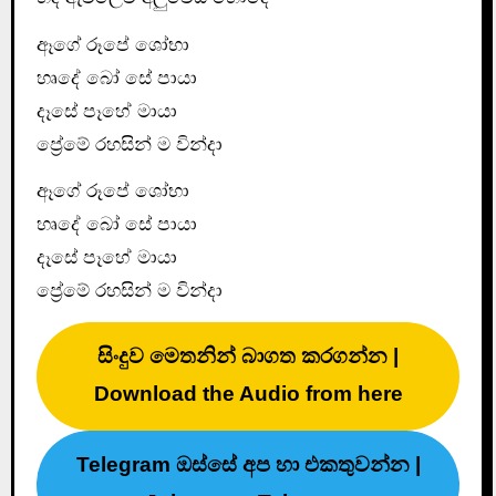
ඈගේ රූපේ ශෝභා
හෘදේ බෝ සේ පායා
දෑසේ පෑහේ මායා
ප්‍රේමේ රහසින් ම වින්දා
ඈගේ රූපේ ශෝභා
හෘදේ බෝ සේ පායා
දෑසේ පෑහේ මායා
ප්‍රේමේ රහසින් ම වින්දා
සිංදුව මෙතනින් බාගත කරගන්න |
Download the Audio from here
Telegram ඔස්සේ අප හා එකතුවන්න |