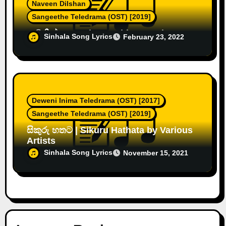
Naveen Dilshan
Sangeethe Teledrama (OST) [2019]
නවතින්නෙ නෑ | Nawathinne Na by
Sinhala Song Lyrics
February 23, 2022
Various Artists
Deweni Inima Teledrama (OST) [2017]
Sangeethe Teledrama (OST) [2019]
සිකුරු හතට | Sikuru Hathata by Various
Artists
Sinhala Song Lyrics
November 15, 2021