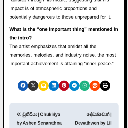
impact is of atmospheric proportions and
potentially dangerous to those unprepared for it.
What is the “one important thing” mentioned in
the intro?
The artist emphasizes that amidst all the
memories, melodies, and industry noise, the most
important achievement is attaining “inner peace.”
P
චුකිරියා | Chukiriya
දේවත්වෙන් |
o
by Ashen Senarathna
Dewathwen by Lil