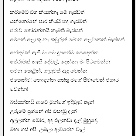
කර්මෙට වග කියන්නෑ මේ ඇස්වත්
යන්නෝනේ පාර කියයි හද ගැස්මත්
ජරාව තෝරන්නයි කැමති මැස්සත්
මේකේ ලොකු නෑ කවුරුත් මොන ලෝකෙන් බැස්සත්
හේතුවක් ඇති මං මේ දූපතේම ඉපදෙන්න
තේරුමක් නැති දේවල්, දෙන්නෑ මං පිටවෙන්න
ගමන කෙළින්, ගැහුවත් ඇද වෙන්න
එකෙන්ම! නොදන්න සත්තු මගේ සීමාවෙන් එහාට
වෙන්න!
බස්සන්නයි ආවේ මුන්ගේ ඉදිමුණු තැන්
උරුමේ ප්‍රශ්නේ අපි විසඳමු දැන්
අල්ලන්න මෝරු අද එලනවා දැල් මුහුදේ,
මහා ගස් අපි’ උඹලා ඇඹරෙන වැල්