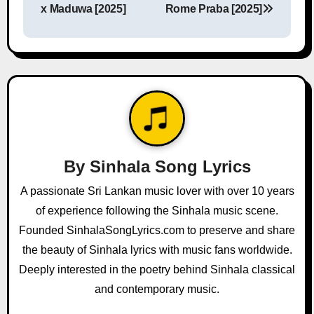
s
x Maduwa [2025]
Rome Praba [2025]
t
n
a
v
i
By
Sinhala Song Lyrics
g
A passionate Sri Lankan music lover with over 10 years
a
of experience following the Sinhala music scene.
Founded SinhalaSongLyrics.com to preserve and share
t
the beauty of Sinhala lyrics with music fans worldwide.
i
Deeply interested in the poetry behind Sinhala classical
and contemporary music.
o