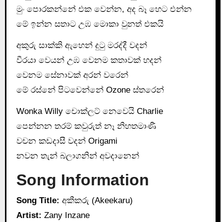
මුං පොරකන්නේ එක වෙන්න, අද බෑ හෙට එන්න
මේ ඉන්න සතාට උඹ මොකා වුනත් එකයි
අකුරු සාක්කි ඇහෙන් දුටු මරද්දී වදන්
වීරයා වෙයන් උඹ වෙනම කතාවක් හදන්
වෙනම සේනාවක් අරන් වරෙන්
මේ රස්නේ පිටවෙන්නේ Ozone ස්තරෙන්
Wonka Willy චොක්ලට් නෙවෙයි Charlie
පෙන්නන තරම් කවුරුත් නෑ නිහතමාණී
වචන කඩදාසී වදන් Origami
නවන තැන් බලාගනින් අවදානෙන්
Song Information
Song Title:
අකීකරු (Akeekaru)
Artist:
Zany Inzane