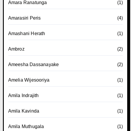
Amara Ranatunga
(1)
Amarasiri Peris
(4)
Amashani Herath
(1)
Ambroz
(2)
Ameesha Dassanayake
(2)
Amelia Wijesooriya
(1)
Amila Indrajith
(1)
Amila Kavinda
(1)
Amila Muthugala
(1)