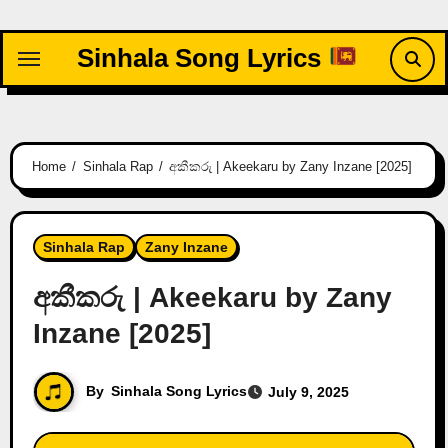
Skip
to
Sinhala Song Lyrics
content
Home
Sinhala Rap
අකීකරු | Akeekaru by Zany Inzane [2025]
Sinhala Rap
Zany Inzane
අකීකරු | Akeekaru by Zany
Inzane [2025]
By
Sinhala Song Lyrics
July 9, 2025