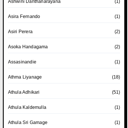
Ashwini Danthanarayana
(1)
Asira Fernando
(1)
Asiri Perera
(2)
Asoka Handagama
(2)
Assasinandie
(1)
Athma Liyanage
(18)
Athula Adhikari
(51)
Athula Kaldemulla
(1)
Athula Sri Gamage
(1)