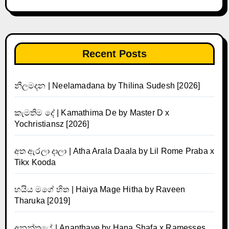
Recent Posts
නීලමදන | Neelamadana by Thilina Sudesh [2026]
කැමතිම දේ | Kamathima De by Master D x
Yochristiansz [2026]
අත ඇරලා දාලා | Atha Arala Daala by Lil Rome Praba x
Tikx Kooda
හයිය මගේ හිත | Haiya Mage Hitha by Raveen
Tharuka [2019]
අනන්තයේ | Ananthaye by Hana Shafa x Ramesses