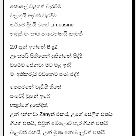
කොලේ වැදගත් බැරවීම්
වලංගුයි අදටත් වැරදීම්
කර්මේ දිගයි වගේ Limousine
නමුත් මං තාම පාවෙන්නයි කැමතී
2.0 දැන් ඉන්නේ BigZ
ඌ තමයි සිහියෙන් දකින්නේ සිද්දී
වටේම පේනවා මට මැද ඉද්දී
මං අකීකරුයි වචනෙට පණ එද්දී
තෙතමනේ වැඩියි හිතේ
සංවේදී වුනේ ඉබේ
හතුරගේ දුකේදිත්,
උන් දන්නවා Zanyත් එකයි, උගේ පේලිත් එකයි
ගියත් එකයි, එවුන් මෙලොව හැර ගියත් එකයි
බැලුවත් එකයි, උන් මූණ නොබැලුවත් එකයි