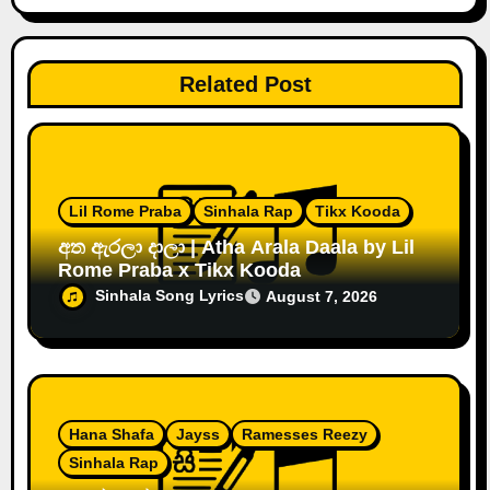
n
Related Post
Lil Rome Praba
Sinhala Rap
Tikx Kooda
අත ඇරලා දාලා | Atha Arala Daala by Lil
Rome Praba x Tikx Kooda
Sinhala Song Lyrics
August 7, 2026
Hana Shafa
Jayss
Ramesses Reezy
Sinhala Rap