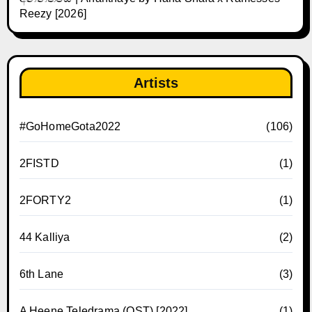
Reezy [2026]
Artists
#GoHomeGota2022
(106)
2FISTD
(1)
2FORTY2
(1)
44 Kalliya
(2)
6th Lane
(3)
A Heene Teledrama (OST) [2022]
(1)