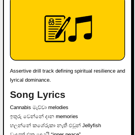
Assertive drill track defining spiritual resilience and
lyrical dominance.
Song Lyrics
Cannabis මැව්වා melodies
ඉතුරු වෙන්නේ දාන memories
හලන්නේ කශේරුකා නැති එවුන් Jellyfish
වැදගත් එක දෙයයි “inner peace”