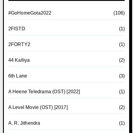
#GoHomeGota2022
(106)
2FISTD
(1)
2FORTY2
(1)
44 Kalliya
(2)
6th Lane
(3)
A Heene Teledrama (OST) [2022]
(1)
A Level Movie (OST) [2017]
(2)
A. R. Jithendra
(1)