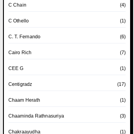
C Chain
(4)
C Othello
(1)
C. T. Fernando
(6)
Cairo Rich
(7)
CEE G
(1)
Centigradz
(17)
Chaam Herath
(1)
Chaaminda Rathnasuriya
(3)
Chakraayudha
(1)