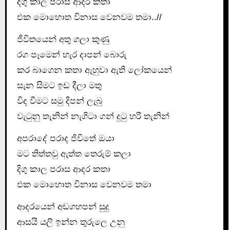
දිගු කාල පරාස ආදර කතා
එක මොහොත විනාස වෙනවම තමා..//
ජීවිතයෙන් අතු ගලා කුණු
රග පෑමෙන් හැර දාපන් බොරු
කර බාගෙන කතා ඇහුවා ඇති ලෝකයෙන්
සැන සිමට ඉඩ දීලා මතු
විද වීමට සමු දිපන් ලැබු
වැටුනු තැනින් නැගිටා ගන් දුටු හරි තැනින්
අපරාදේ පරාද ජිවිතේ ඔයා
මට තිත්තවු ඇත්ත තෙරුම් කලා
දිගු කාල පරාස ආදර කතා
එක මොහොත විනාස වෙනවම තමා
ආදරයෙන් අඩගහපන් සුදු
ආසයි යලි ඉන්න තුරුලෙ උනු