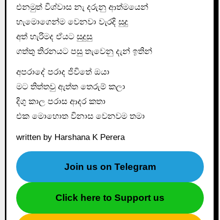
එනමුත් විශ්වාස නැ දරුනු ආත්මයෙන්
හැමොගෙන්ම වෙනවා වැරදි සුදු
අත් හැරිමද ඒයට සුදුසු
ගත්තු තිරනයට පසු තැවෙනු දැන් ඉතින්
අපරාදේ පරාද ජිවිතේ ඔයා
මට තිත්තවු ඇත්ත තෙරුම් කලා
දිගු කාල පරාස ආදර කතා
එක මොහොත විනාස වෙනවම තමා
written by Harshana K Perera
Join us on Telegram
Click here to Support us