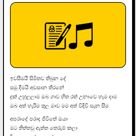
ඉවසීමයී සිමිතව තිබුන දේ
සමු දීමයි අවසාන තිරනේ
දුක් උහුලලාම ඔබ ගාව හිත රත් උනාවෙ හැම දාම
ඔබ අත් හැරිම තුල මාව මම අත් විදිවි සැන සීම
අපරාදේ පරාද ජිවිතේ ඔයා
මට තිත්තවු ඇත්ත තෙරුම් කලා