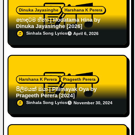
Dinuka Jayasinghe
Harshana K Perera
හොඳටම හිනා | Hodatama Hina by
Dinuka Jayasinghe [2026]
Sinhala Song Lyrics
April 6, 2026
Harshana K Perera
Prageeth Perera
පිලිමයක් ඔයා | Pilimayak Oya by
Prageeth Perera [2024]
Sinhala Song Lyrics
November 30, 2024