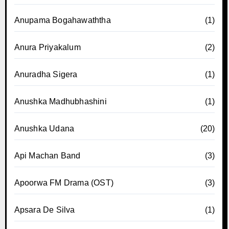
Anupama Bogahawaththa
(1)
Anura Priyakalum
(2)
Anuradha Sigera
(1)
Anushka Madhubhashini
(1)
Anushka Udana
(20)
Api Machan Band
(3)
Apoorwa FM Drama (OST)
(3)
Apsara De Silva
(1)