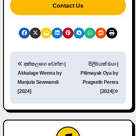
Contact Us
P
අක්කලාගෙ වෙන්න |
පිලිමයක් ඔයා |
o
Akkalage Wenna by
Pilimayak Oya by
s
Manjula Sewwandi
Prageeth Perera
[2024]
[2024]
t
n
a
v