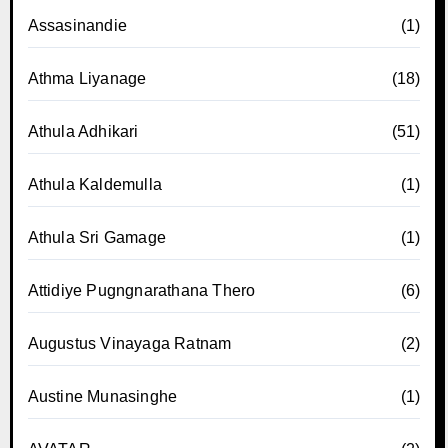
Assasinandie
(1)
Athma Liyanage
(18)
Athula Adhikari
(51)
Athula Kaldemulla
(1)
Athula Sri Gamage
(1)
Attidiye Pugngnarathana Thero
(6)
Augustus Vinayaga Ratnam
(2)
Austine Munasinghe
(1)