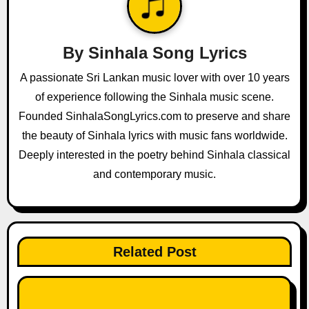
i
g
By
Sinhala Song Lyrics
a
A passionate Sri Lankan music lover with over 10 years
of experience following the Sinhala music scene.
t
Founded SinhalaSongLyrics.com to preserve and share
i
the beauty of Sinhala lyrics with music fans worldwide.
o
Deeply interested in the poetry behind Sinhala classical
and contemporary music.
n
Related Post