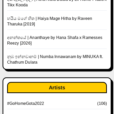
Tikx Kooda
හයිය මගේ හිත | Haiya Mage Hitha by Raveen
Tharuka [2019]
අනන්තයේ | Ananthaye by Hana Shafa x Ramesses
Reezy [2026]
නුඹ ඉන්නවානම් | Numba Innawanam by MINUKA ft.
Chathum Dulara
Artists
#GoHomeGota2022
(106)