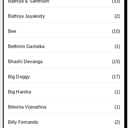
Bathiya & Santhush
(33)
Bathiya Jayakody
(2)
Bee
(10)
Bethmin Gamsika
(1)
Bhashi Devanga
(15)
Big Doggy
(17)
Big Harsha
(1)
Bilesha Vijerathna
(1)
Billy Fernando
(2)