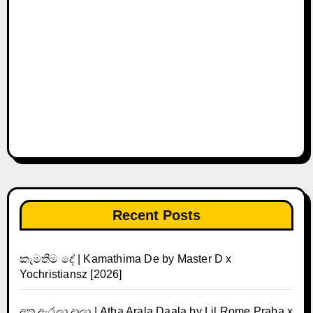
Recent Posts
කැමතිම දේ | Kamathima De by Master D x
Yochristiansz [2026]
අත ඇරලා දාලා | Atha Arala Daala by Lil Rome Praba x