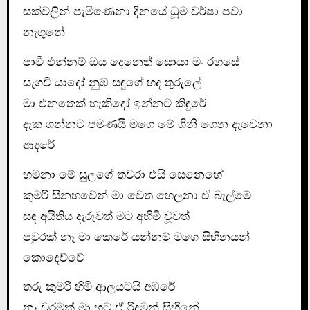
සක්වලින් පැමිණෙනා දිනයේ ධූම වර්ෂා පවා
නැගුනේ
පාවී එන්නම් ඔය දෙනෙත් සොයා මං රහසේ
සැගවී යාදෝ නුඹ සඳුගේ හද තුරුලේ
මා එනතෙක් හැකිදෝ ඉන්නට කිඳුරේ
දැක ගන්නට පමණයි මගෙ මේ ගිනි ගෙන දැවෙනා
ආදරේ
හමනා මේ සුලගේ තවරා එයි සෙනෙහේ
කුමරි සිනහවෙන් මා වෙත හෙලනා ඒ බැල්මේ
සඳ අයිතිය දැරුවත් මට අහිමි වූවත්
පවුරක් නෑ මා කෙරේ යන්නම් මගෙ සිහිනයන්
කොදෙව්වේ
තරු කුමරී හිමි ආලයටයි අඹරේ
නෑ වරමක් මා හට ඒ රිදුමන් සිහිනේ