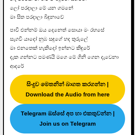
ලෝ පරදාලා මේ යන ගමනේ
මා සිත පරදාලා බිඳුනාවේ
පාවී එන්නම් ඔය දෙනෙත් සොයා මං රහසේ
සැගවී යාදෝ නුඹ සඳුගේ හද තුරුලේ
මා එනතෙක් හැකිදෝ ඉන්නට කිඳුරේ
දැක ගන්නට පමණයි මගෙ මේ ගිනි ගෙන දැවෙනා
ආදරේ
සිංදුව මෙතනින් බාගත කරගන්න |
Download the Audio from here
Telegram ඔස්සේ අප හා එකතුවන්න |
Join us on Telegram