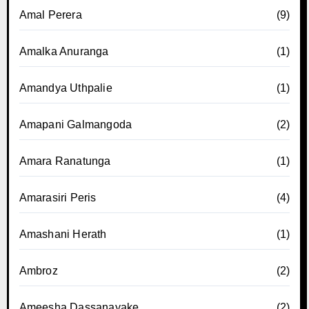
Amal Perera
(9)
Amalka Anuranga
(1)
Amandya Uthpalie
(1)
Amapani Galmangoda
(2)
Amara Ranatunga
(1)
Amarasiri Peris
(4)
Amashani Herath
(1)
Ambroz
(2)
Ameesha Dassanayake
(2)