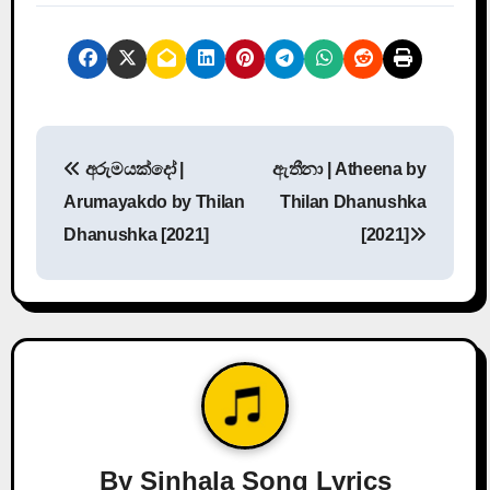
P
අරුමයක්දෝ |
ඇතීනා | Atheena by
o
Arumayakdo by Thilan
Thilan Dhanushka
s
Dhanushka [2021]
[2021]
t
n
a
v
i
By
Sinhala Song Lyrics