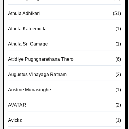
Athula Adhikari
(51)
Athula Kaldemulla
(1)
Athula Sri Gamage
(1)
Attidiye Pugngnarathana Thero
(6)
Augustus Vinayaga Ratnam
(2)
Austine Munasinghe
(1)
AVATAR
(2)
Avickz
(1)