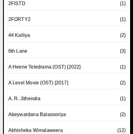
2FISTD
(1)
2FORTY2
(1)
44 Kalliya
(2)
6th Lane
(3)
A Heene Teledrama (OST) [2022]
(1)
A Level Movie (OST) [2017]
(2)
A. R. Jithendra
(1)
Abeywardana Balasooriya
(2)
Abhisheka Wimalaweera
(12)