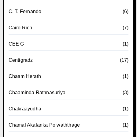
C. T. Fernando
(6)
Cairo Rich
(7)
CEE G
(1)
Centigradz
(17)
Chaam Herath
(1)
Chaaminda Rathnasuriya
(3)
Chakraayudha
(1)
Chamal Akalanka Polwaththage
(1)