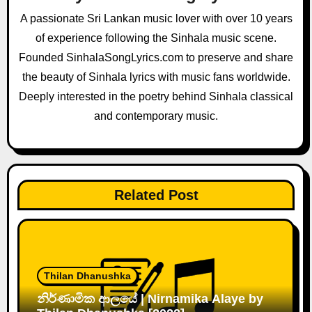
g
A passionate Sri Lankan music lover with over 10 years
a
of experience following the Sinhala music scene.
Founded SinhalaSongLyrics.com to preserve and share
t
the beauty of Sinhala lyrics with music fans worldwide.
i
Deeply interested in the poetry behind Sinhala classical
and contemporary music.
o
n
Related Post
Thilan Dhanushka
නිර්ණාමික ආලයේ | Nirnamika Alaye by