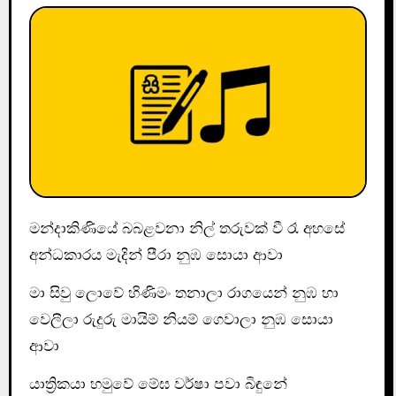
මන්දාකිණියේ බබළවනා නිල් තරුවක් වී රෑ අහසේ
අන්ධකාරය මැදින් පීරා නුඹ සොයා ආවා
මා සිවු ලොවේ හිණිමං තනාලා රාගයෙන් නුඹ හා
වෙලීලා රුදුරු මායිම් නියම් ගෙවාලා නුඹ සොයා
ආවා
යාත්‍රිකයා හමුවේ මේඝ වර්ෂා පවා බිඳුනේ