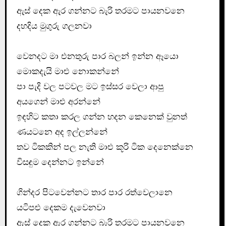
ඇස් දෙක ඇර ගන්නට බැරි තරමට පායනවනෙ
දහදිය මුගුරු ගලනවා
වෙනදට මා එනතුරු පාර බලන් ඉන්න ඈයො
මොකදැයි මාළු නොකන්නේ
පා පැදි වල පටවල මට ඉස්සර වෙලා ආපු
අයගෙන් මාළු අරන්නේ
ඉඳහිට කතා කරල ගන්න හදන කෙනෙක් වුනත්
ණයටනෙ අද ඉල්ලන්නේ
තව ටිකකින් පල නැති මාළු කූරි ටික දෙනෙක්නෙ
විසඳුම දෙන්නට ඉන්නේ
ගින්දර පිටවෙන්නට තාර පාර රත්වෙලානෙ
යටිපළු දෙකම දැවෙනවා
ඇස් දෙක ඇර ගන්නට බැරි තරමට පායනවනෙ