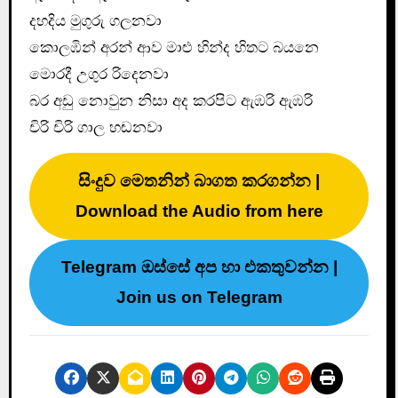
දහදිය මුගුරු ගලනවා
කොලඹින් අරන් ආව මාළු හින්ද හිතට බයනෙ
මොරදී උගුර රිදෙනවා
බර අඩු නොවුන නිසා අද කරපිට ඇඹරි ඇඹරි
චිරි චිරි ගාල හඬනවා
සිංදුව මෙතනින් බාගත කරගන්න |
Download the Audio from here
Telegram ඔස්සේ අප හා එකතුවන්න |
Join us on Telegram