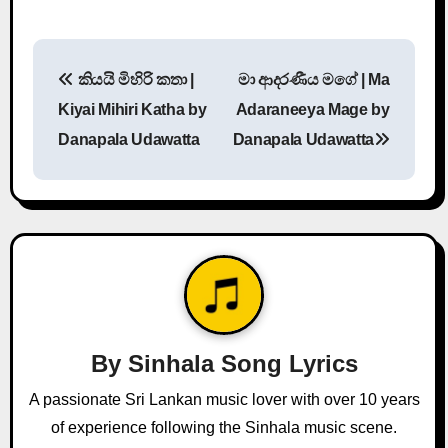
P
කියයි මිහිරි කතා |
මා ආදරණීය මගේ | Ma
o
Kiyai Mihiri Katha by
Adaraneeya Mage by
s
Danapala Udawatta
Danapala Udawatta
t
n
a
v
i
By
Sinhala Song Lyrics
g
A passionate Sri Lankan music lover with over 10 years
a
of experience following the Sinhala music scene.