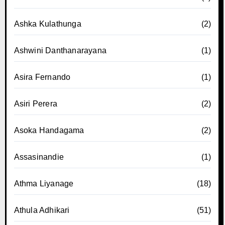
Ashka Kulathunga
(2)
Ashwini Danthanarayana
(1)
Asira Fernando
(1)
Asiri Perera
(2)
Asoka Handagama
(2)
Assasinandie
(1)
Athma Liyanage
(18)
Athula Adhikari
(51)