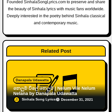
Founded SinhalaSongLyrics.com to preserve and share
t
the beauty of Sinhala lyrics with music fans worldwide.
i
Deeply interested in the poetry behind Sinhala classical
and contemporary music.
o
n
Related Post
Danapala Udawatta
නෙලුම් විලේ නෙලුම් | Nelum Vile Nelum
Nelana by Danapala Udawatta
Sinhala Song Lyrics
December 31, 2021