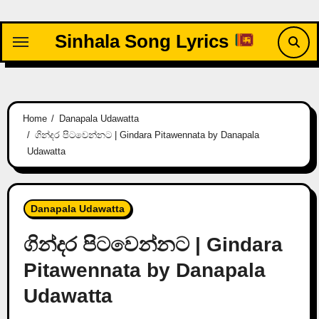
Skip
to
Sinhala Song Lyrics
content
Home
Danapala Udawatta
ගින්දර පිටවෙන්නට | Gindara Pitawennata by Danapala
Udawatta
Danapala Udawatta
ගින්දර පිටවෙන්නට | Gindara
Pitawennata by Danapala
Udawatta