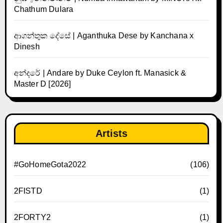
Chathum Dulara
ආගන්තුක දේසේ | Aganthuka Dese by Kanchana x
Dinesh
අන්දරේ | Andare by Duke Ceylon ft. Manasick &
Master D [2026]
Artists
#GoHomeGota2022
(106)
2FISTD
(1)
2FORTY2
(1)