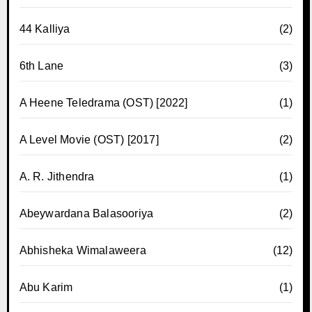
44 Kalliya
(2)
6th Lane
(3)
A Heene Teledrama (OST) [2022]
(1)
A Level Movie (OST) [2017]
(2)
A. R. Jithendra
(1)
Abeywardana Balasooriya
(2)
Abhisheka Wimalaweera
(12)
Abu Karim
(1)