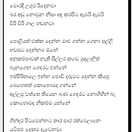
මොරදී උගුර රිදෙනවා
බර අඩු නොවුන නිසා අද කරපිට ඇඹරි ඇඹරි
චිරි චිරි ගාල හඬනවා
පොළියත් එක්ක දෙන්න මාළු ගන්න ගෙනා සල්ලි
හවසට දෙන්නම ඕනේ
අනුකම්පාවක් නැති සිල්ලර කඩෙ මුදලාලිත්
බැනගෙන ගෙදරට එන්නේ
ඉස්පිරිතාලෙ ඉන්න පොඩි දරුවට දෙන්න කියපු
බෙහෙතත් කොහොමද ගන්නේ
අල්ලපු වත්තෙ තියෙන බණ ගෙදරට නොගිහින් බෑ
කොහොමද නිකම්ම යන්නේ
ගින්දර පිටවෙන්නට තාර පාර රත්වෙලානෙ
යටිපළු දෙකම දැවෙනවා