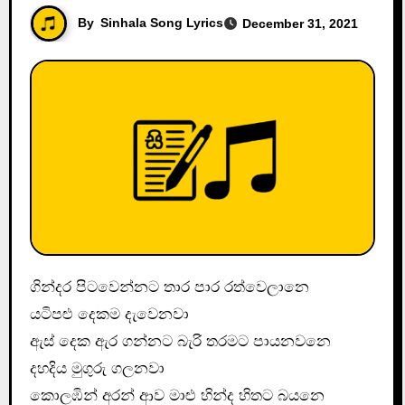
By
Sinhala Song Lyrics
December 31, 2021
ගින්දර පිටවෙන්නට තාර පාර රත්වෙලානෙ
යටිපළු දෙකම දැවෙනවා
ඇස් දෙක ඇර ගන්නට බැරි තරමට පායනවනෙ
දහදිය මුගුරු ගලනවා
කොලඹින් අරන් ආව මාළු හින්ද හිතට බයනෙ